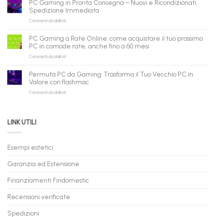
PC Gaming in Pronta Consegna – Nuovi e Ricondizionati,
all’ingrosso:
il
Spedizione Immediata
la
tuo
su
Commenti disabilitati
nuova
assistente
PC
piattaforma
ora
Gaming
B2B
può
PC Gaming a Rate Online: come acquistare il tuo prossimo
in
flashmac
fare
PC in comode rate, anche fino a 60 mesi
Pronta
per
shopping
su
Commenti disabilitati
Consegna
rivenditori
qui
PC
–
Gaming
Nuovi
Permuta PC da Gaming: Trasforma il Tuo Vecchio PC in
a
e
Valore con flashmac
Rate
Ricondizionati,
su
Commenti disabilitati
Online:
Spedizione
Permuta
come
Immediata
PC
acquistare
da
il
LINK UTILI
Gaming:
tuo
Trasforma
prossimo
il
PC
Tuo
in
Esempi estetici
Vecchio
comode
PC
rate,
Garanzia ed Estensione
in
anche
Valore
fino
con
Finanziamenti Findomestic
a
flashmac
60
mesi
Recensioni verificate
Spedizioni