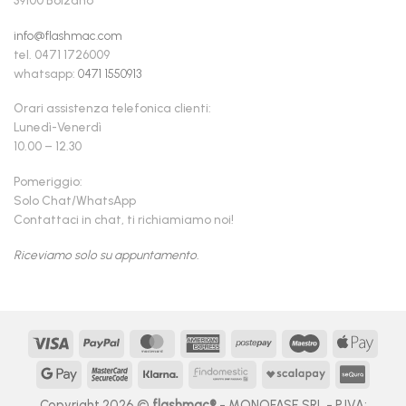
info@flashmac.com
tel. 0471 1726009
whatsapp:
0471 1550913
Orari assistenza telefonica clienti:
Lunedì-Venerdì
10.00 – 12.30
Pomeriggio:
Solo Chat/WhatsApp
Contattaci in chat, ti richiamiamo noi!
Riceviamo solo su appuntamento.
Visa
PayPal
MasterCard
American
Postepay
Maestro
Appl
Express
Pay
Google
MasterCard
Klarna
Findomestic
Scalapay
seQur
Pay
2
Copyright 2026 ©
flashmac®
- MONOFASE SRL - P.IVA: