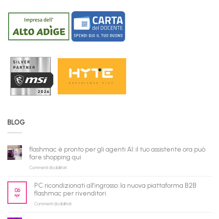
BLOG
flashmac è pronto per gli agenti AI: il tuo assistente ora può
fare shopping qui
su
Commenti disabilitati
flashmac
è
PC ricondizionati all’ingrosso: la nuova piattaforma B2B
pronto
06
flashmac per rivenditori
Apr
per
su
Commenti disabilitati
gli
PC
agenti
ricondizionati
AI: