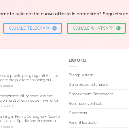
ornato sulle nostre nuove offerte in anteprima? Seguici sui nos
CANALE TELEGRAM
CANALE WHATSAPP
LINK UTILI
Esempi estetici
mac è pronto per gli agenti AI: il tuo
tente ora può fare shopping qui
Garanzia ed Estensione
su
 disabilitati
flashmac
è
Finanziamenti Findomestic
condizionati all’ingrosso: la nuova
pronto
aforma B2B flashmac per rivenditori
per
Recensioni verificate
gli
su
 disabilitati
agenti
PC
Spedizioni
AI:
ricondizionati
aming in Pronta Consegna – Nuovi e
il
all’ingrosso:
ndizionati, Spedizione Immediata
tuo
la
Vendi il tuo usato
assistente
nuova
su
 disabilitati