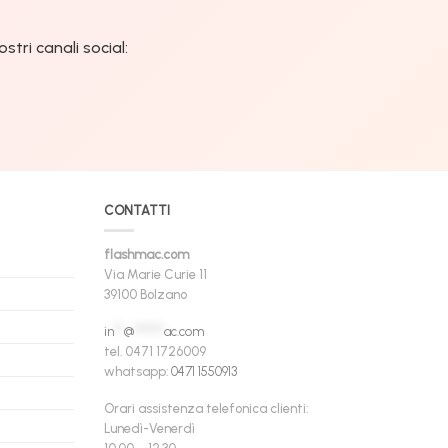
tri canali social:
CONTATTI
flashmac.com
Via Marie Curie 11
39100 Bolzano
in
**
@
******
ac.com
tel. 0471 1726009
whatsapp:
0471 1550913
Orari assistenza telefonica clienti:
Lunedì-Venerdì