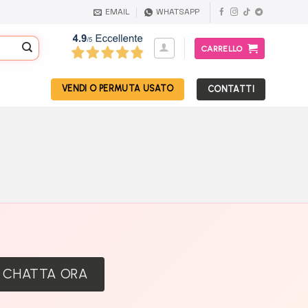
EMAIL
WHATSAPP
CARRELLO
VENDI O PERMUTA USATO
CONTATTI
:
CHATTA ORA