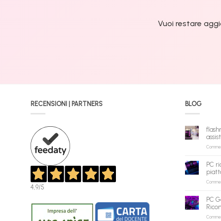
Vuoi restare aggi
RECENSIONI | PARTNERS
BLOG
flash
assis
Commenti
PC ri
piatt
Commenti
4,9
/5
PC G
Rico
Commenti