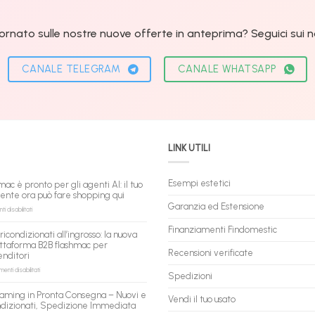
ornato sulle nostre nuove offerte in anteprima? Seguici sui nos
CANALE TELEGRAM
CANALE WHATSAPP
LINK UTILI
Esempi estetici
mac è pronto per gli agenti AI: il tuo
tente ora può fare shopping qui
Garanzia ed Estensione
su
 disabilitati
flashmac
è
Finanziamenti Findomestic
ricondizionati all’ingrosso: la nuova
pronto
ttaforma B2B flashmac per
per
Recensioni verificate
enditori
gli
agenti
su
nti disabilitati
Spedizioni
AI:
PC
il
ricondizionati
aming in Pronta Consegna – Nuovi e
tuo
Vendi il tuo usato
all’ingrosso:
ndizionati, Spedizione Immediata
assistente
la