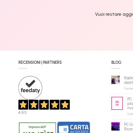
Vuoi restare aggi
RECENSIONI | PARTNERS
BLOG
flash
assis
Commenti
PC 
06
pia
Apr
riv
4,9
/5
Comme
PC G
Rico