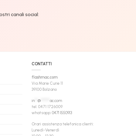
tri canali social:
CONTATTI
flashmac.com
Via Marie Curie 11
39100 Bolzano
in
**
@
******
ac.com
tel. 0471 1726009
whatsapp:
0471 1550913
Orari assistenza telefonica clienti:
Lunedì-Venerdì