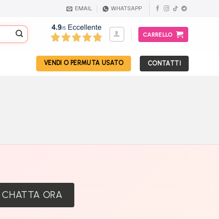
EMAIL
WHATSAPP
CARRELLO
VENDI O PERMUTA USATO
CONTATTI
:
CHATTA ORA