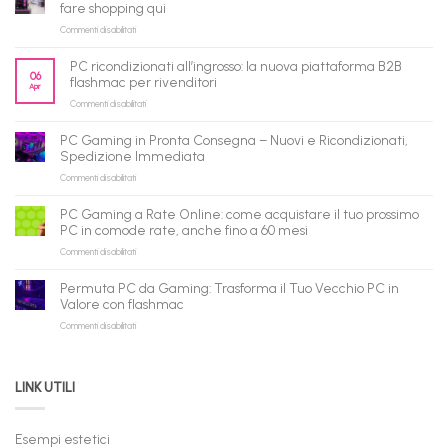
fare shopping qui
su
Commenti disabilitati
flashmac
è
PC ricondizionati all’ingrosso: la nuova piattaforma B2B
pronto
06
flashmac per rivenditori
Apr
per
su
Commenti disabilitati
gli
PC
agenti
ricondizionati
AI:
PC Gaming in Pronta Consegna – Nuovi e Ricondizionati,
all’ingrosso:
il
Spedizione Immediata
la
tuo
su
Commenti disabilitati
nuova
assistente
PC
piattaforma
ora
Gaming
B2B
può
PC Gaming a Rate Online: come acquistare il tuo prossimo
in
flashmac
fare
PC in comode rate, anche fino a 60 mesi
Pronta
per
shopping
su
Commenti disabilitati
Consegna
rivenditori
qui
PC
–
Gaming
Nuovi
Permuta PC da Gaming: Trasforma il Tuo Vecchio PC in
a
e
Valore con flashmac
Rate
Ricondizionati,
su
Commenti disabilitati
Online:
Spedizione
Permuta
come
Immediata
PC
acquistare
da
il
LINK UTILI
Gaming:
tuo
Trasforma
prossimo
il
PC
Tuo
in
Esempi estetici
Vecchio
comode