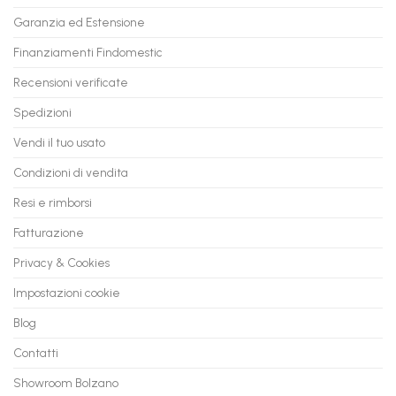
PC
rate,
Garanzia ed Estensione
in
anche
Valore
fino
con
Finanziamenti Findomestic
a
flashmac
60
mesi
Recensioni verificate
Spedizioni
Vendi il tuo usato
Condizioni di vendita
Resi e rimborsi
Fatturazione
Privacy & Cookies
Impostazioni cookie
Blog
Contatti
Showroom Bolzano