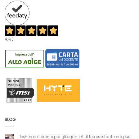
4,9
/5
BLOG
flashmac è pronto per gli agenti AI: il tuo assistente ora può