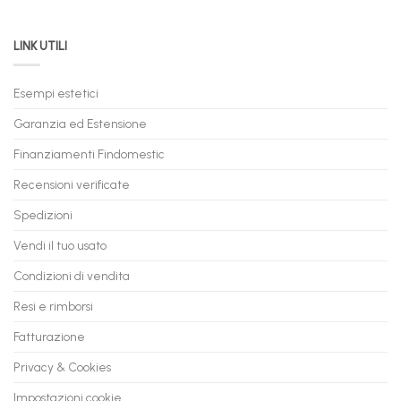
Permuta
come
Immediata
PC
acquistare
da
il
LINK UTILI
Gaming:
tuo
Trasforma
prossimo
il
PC
Tuo
in
Esempi estetici
Vecchio
comode
PC
rate,
Garanzia ed Estensione
in
anche
Valore
fino
con
Finanziamenti Findomestic
a
flashmac
60
mesi
Recensioni verificate
Spedizioni
Vendi il tuo usato
Condizioni di vendita
Resi e rimborsi
Fatturazione
Privacy & Cookies
Impostazioni cookie