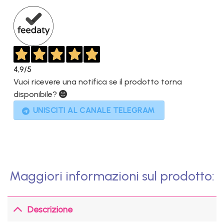
1.199,00€.
649,00€.
4,9
/5
Vuoi ricevere una notifica se il prodotto torna
disponibile?
UNISCITI AL CANALE TELEGRAM
Maggiori informazioni sul prodotto:
Descrizione