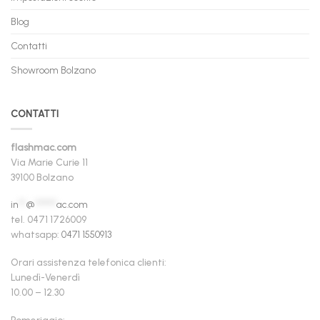
Blog
Contatti
Showroom Bolzano
CONTATTI
flashmac.com
Via Marie Curie 11
39100 Bolzano
in
**
@
******
ac.com
tel. 0471 1726009
whatsapp:
0471 1550913
Orari assistenza telefonica clienti:
Lunedì-Venerdì
10.00 – 12.30
Pomeriggio: