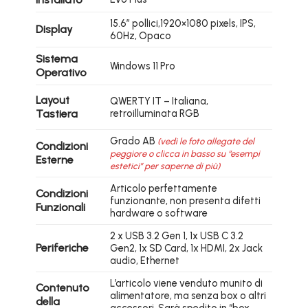
15.6″ pollici,1920×1080 pixels, IPS,
Display
60Hz, Opaco
Sistema
Windows 11 Pro
Operativo
Layout
QWERTY IT – Italiana,
Tastiera
retroilluminata RGB
Grado AB
(vedi le foto allegate del
Condizioni
peggiore o clicca in basso su “esempi
Esterne
estetici” per saperne di più)
Articolo perfettamente
Condizioni
funzionante, non presenta difetti
Funzionali
hardware o software
2 x USB 3.2 Gen 1, 1x USB C 3.2
Periferiche
Gen2, 1x SD Card, 1x HDMI, 2x Jack
audio, Ethernet
L’articolo viene venduto munito di
Contenuto
alimentatore, ma senza box o altri
della