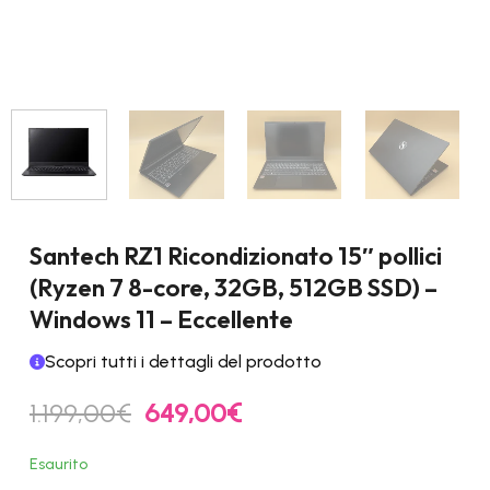
Santech RZ1 Ricondizionato 15″ pollici
(Ryzen 7 8-core, 32GB, 512GB SSD) –
Windows 11 – Eccellente
Scopri tutti i dettagli del prodotto
Il
Il
1.199,00
€
649,00
€
prezzo
prezzo
originale
attuale
Esaurito
era:
è: