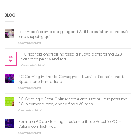
BLOG
flashmac è pronto per gli agenti AI: il tuo assistente ora può
fare shopping qui
su
Commenti disabilitati
flashmac
è
PC ricondizionati all’ingrosso: la nuova piattaforma B2B
pronto
06
flashmac per rivenditori
Apr
per
su
Commenti disabilitati
gli
PC
agenti
ricondizionati
AI:
PC Gaming in Pronta Consegna – Nuovi e Ricondizionati,
all’ingrosso:
il
Spedizione Immediata
la
tuo
su
Commenti disabilitati
nuova
assistente
PC
piattaforma
ora
Gaming
B2B
può
PC Gaming a Rate Online: come acquistare il tuo prossimo
in
flashmac
fare
PC in comode rate, anche fino a 60 mesi
Pronta
per
shopping
su
Commenti disabilitati
Consegna
rivenditori
qui
PC
–
Gaming
Nuovi
Permuta PC da Gaming: Trasforma il Tuo Vecchio PC in
a
e
Valore con flashmac
Rate
Ricondizionati,
su
Commenti disabilitati
Online:
Spedizione