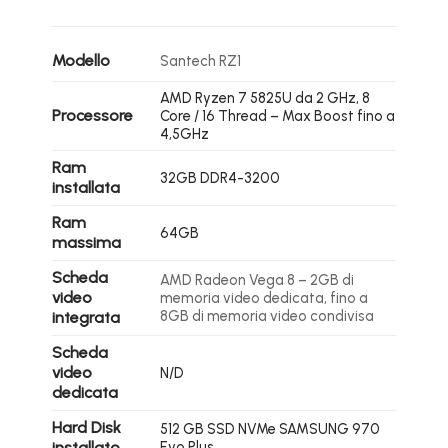
Modello
Santech RZ1
AMD Ryzen 7 5825U da 2 GHz, 8
Processore
Core / 16 Thread – Max Boost fino a
4,5GHz
Ram
32GB DDR4-3200
installata
Ram
64GB
massima
Scheda
AMD Radeon Vega 8 – 2GB di
video
memoria video dedicata, fino a
8GB di memoria video condivisa
integrata
Scheda
video
N/D
dedicata
Hard Disk
512 GB SSD NVMe SAMSUNG 970
installato
Evo Plus