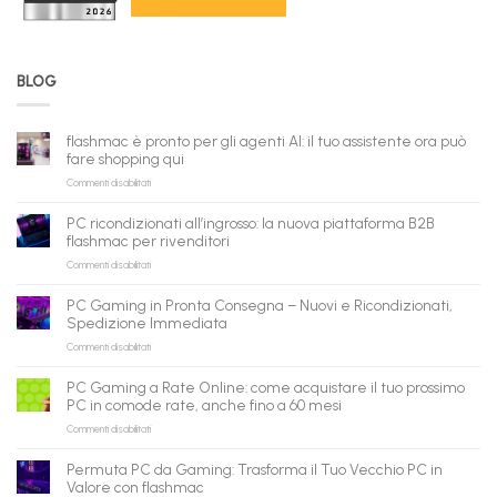
BLOG
flashmac è pronto per gli agenti AI: il tuo assistente ora può
fare shopping qui
su
Commenti disabilitati
flashmac
è
PC ricondizionati all’ingrosso: la nuova piattaforma B2B
pronto
flashmac per rivenditori
per
su
Commenti disabilitati
gli
PC
agenti
ricondizionati
AI:
PC Gaming in Pronta Consegna – Nuovi e Ricondizionati,
all’ingrosso:
il
Spedizione Immediata
la
tuo
su
Commenti disabilitati
nuova
assistente
PC
piattaforma
ora
Gaming
B2B
può
PC Gaming a Rate Online: come acquistare il tuo prossimo
in
flashmac
fare
PC in comode rate, anche fino a 60 mesi
Pronta
per
shopping
su
Commenti disabilitati
Consegna
rivenditori
qui
PC
–
Gaming
Nuovi
Permuta PC da Gaming: Trasforma il Tuo Vecchio PC in
a
e
Valore con flashmac
Rate
Ricondizionati,