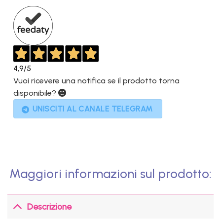
499,00€.
329,00€.
4,9
/5
Vuoi ricevere una notifica se il prodotto torna
disponibile?
UNISCITI AL CANALE TELEGRAM
Maggiori informazioni sul prodotto:
Descrizione