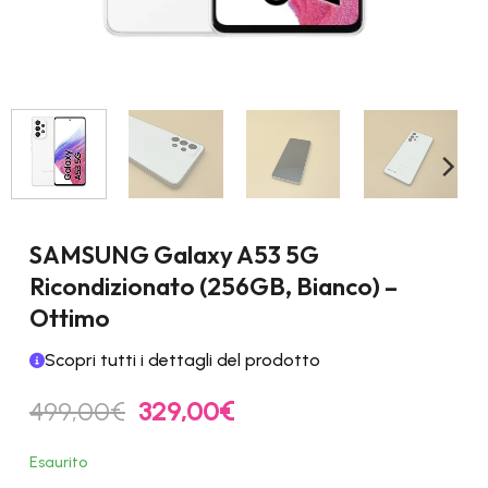
SAMSUNG Galaxy A53 5G
Ricondizionato (256GB, Bianco) –
Ottimo
Scopri tutti i dettagli del prodotto
Il
Il
499,00
€
329,00
€
prezzo
prezzo
originale
attuale
Esaurito
era:
è: