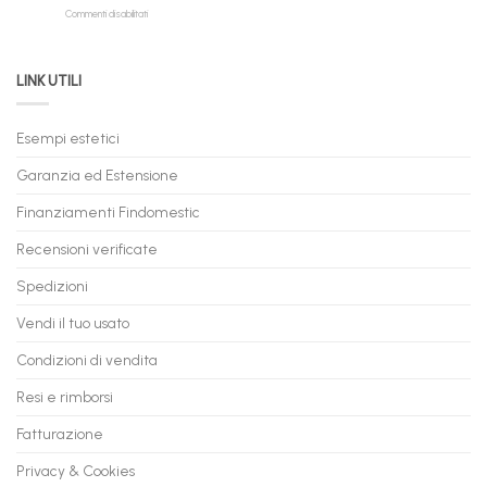
su
Commenti disabilitati
Online:
Spedizione
Permuta
come
Immediata
PC
acquistare
da
il
LINK UTILI
Gaming:
tuo
Trasforma
prossimo
il
PC
Tuo
in
Esempi estetici
Vecchio
comode
PC
rate,
Garanzia ed Estensione
in
anche
Valore
fino
con
Finanziamenti Findomestic
a
flashmac
60
mesi
Recensioni verificate
Spedizioni
Vendi il tuo usato
Condizioni di vendita
Resi e rimborsi
Fatturazione
Privacy & Cookies