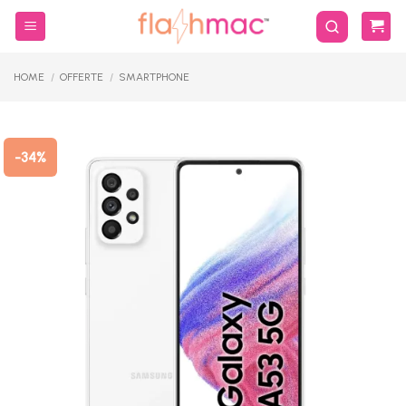
Salta
ai
contenuti
HOME
/
OFFERTE
/
SMARTPHONE
-34%