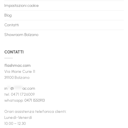
Impostazioni cookie
Blog
Contatti
Showroom Bolzano
CONTATTI
flashmac.com
Via Marie Curie 11
39100 Bolzano
in
**
@
******
ac.com
tel. 0471 1726009
whatsapp:
0471 1550913
Orari assistenza telefonica clienti:
Lunedì-Venerdì
10.00 – 12.30