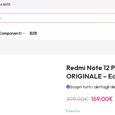
 A RATE
Componenti
B2B
Redmi Note 12 
ORIGINALE – Ec
Scopri tutti i dettagli d
Il
Il
399,90
€
169,00
€
prezzo
originale
a
Esaurito
era:
è