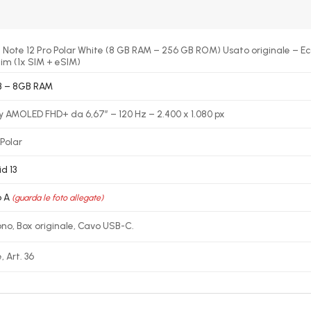
Note 12 Pro Polar White (8 GB RAM – 256 GB ROM) Usato originale – Ec
im (1x SIM + eSIM)
 – 8GB RAM
y AMOLED FHD+ da 6,67″ – 120 Hz – 2.400 x 1.080 px
Polar
d 13
o A
(guarda le foto allegate)
no, Box originale, Cavo USB-C.
, Art. 36