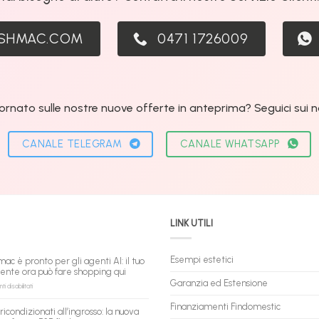
ASHMAC.COM
0471 1726009
ornato sulle nostre nuove offerte in anteprima? Seguici sui nos
CANALE TELEGRAM
CANALE WHATSAPP
LINK UTILI
Esempi estetici
mac è pronto per gli agenti AI: il tuo
tente ora può fare shopping qui
Garanzia ed Estensione
su
 disabilitati
flashmac
è
Finanziamenti Findomestic
ricondizionati all’ingrosso: la nuova
pronto