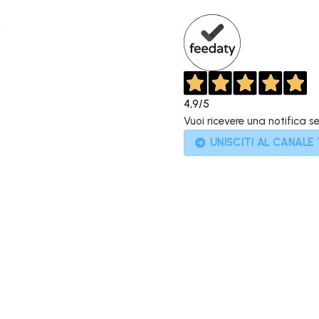
399,90€.
1
4,9
/5
Vuoi ricevere una notifica s
UNISCITI AL CANALE