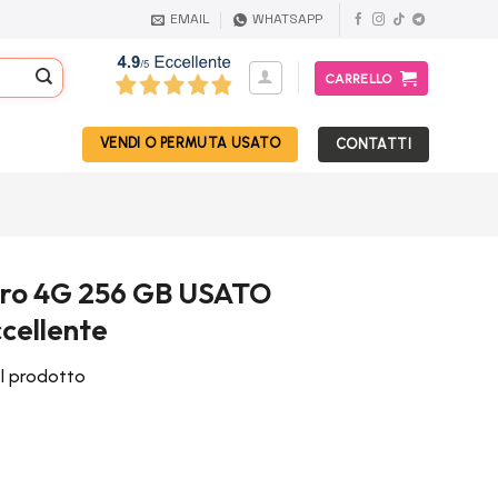
EMAIL
WHATSAPP
CARRELLO
VENDI O PERMUTA USATO
CONTATTI
Pro 4G 256 GB USATO
cellente
el prodotto
prezzo
ttuale
: