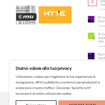
pia
Apr
riv
Comme
PC G
Rico
Commenti
PC G
acqui
rate,
Commenti
Perm
Vecch
Commenti
Diamo valore alla tua privacy
✕
Utilizziamo i cookie per migliorare la tua esperienza di
navigazione, offrirti pubblicità o contenuti personalizzati e
Prodotti consigliati
✦
RICERCHE DI TENDENZA
analizzare il nostro traffico. Cliccando “Accetta tutti”,
acconsenti al nostro utilizzo dei cookie.
Visa
PayPal