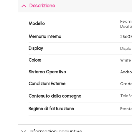
Descrizione
Redmi 
Modello
Dual S
Memoria interna
256GB
Display
Displa
Colore
White 
Sistema Operativo
Androi
Condizioni Esterne
Grad
Contenuto della consegna
Telefo
Regime di fatturazione
Esente
Informazioni aggiuntive