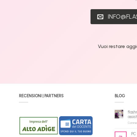
INFO@FL
Vuoi restare aggi
RECENSIONI | PARTNERS
BLOG
flash
assis
Commenti
PC 
06