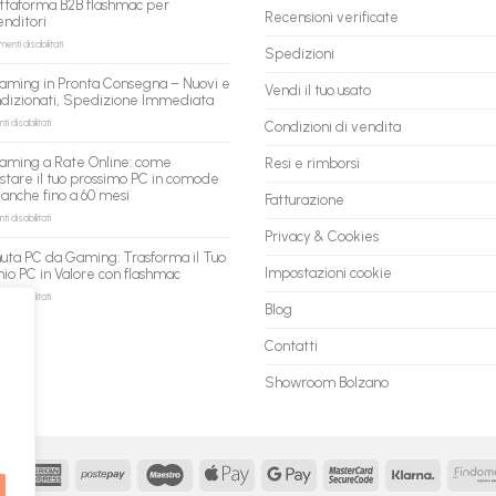
ttaforma B2B flashmac per
per
Recensioni verificate
enditori
gli
agenti
su
nti disabilitati
Spedizioni
AI:
PC
il
ricondizionati
aming in Pronta Consegna – Nuovi e
tuo
Vendi il tuo usato
all’ingrosso:
ndizionati, Spedizione Immediata
assistente
la
ora
nuova
su
 disabilitati
Condizioni di vendita
può
piattaforma
PC
fare
B2B
Gaming
aming a Rate Online: come
Resi e rimborsi
shopping
flashmac
in
stare il tuo prossimo PC in comode
qui
per
Pronta
 anche fino a 60 mesi
rivenditori
Fatturazione
Consegna
–
su
 disabilitati
Nuovi
PC
Privacy & Cookies
e
Gaming
uta PC da Gaming: Trasforma il Tuo
Ricondizionati,
a
Impostazioni cookie
io PC in Valore con flashmac
Spedizione
Rate
Immediata
Online:
su
 disabilitati
Blog
come
Permuta
acquistare
PC
il
da
Contatti
tuo
Gaming:
prossimo
Trasforma
Showroom Bolzano
PC
il
in
Tuo
comode
Vecchio
rate,
PC
anche
in
fino
Valore
MasterCard
American
Postepay
Maestro
Apple
Google
MasterCard
Klarna
a
con
Express
Pay
Pay
2
60