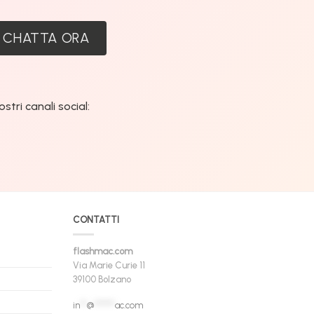
CHATTA ORA
tri canali social:
CONTATTI
flashmac.com
Via Marie Curie 11
39100 Bolzano
in
**
@
******
ac.com