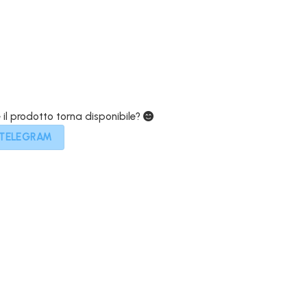
69,00€.
e il prodotto torna disponibile?
 TELEGRAM