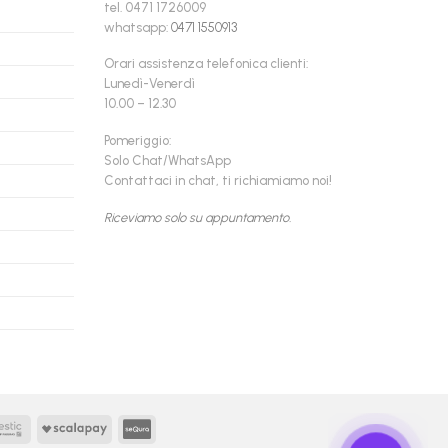
tel. 0471 1726009
whatsapp:
0471 1550913
Orari assistenza telefonica clienti:
Lunedì-Venerdì
10.00 – 12.30
Pomeriggio:
Solo Chat/WhatsApp
Contattaci in chat, ti richiamiamo noi!
Riceviamo solo su appuntamento.
Findomestic
Scalapay
seQura