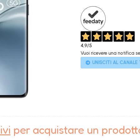
399,00€.
4,9
/5
Vuoi ricevere una notifica s
UNISCITI AL CANALE
ivi
per acquistare un prodot