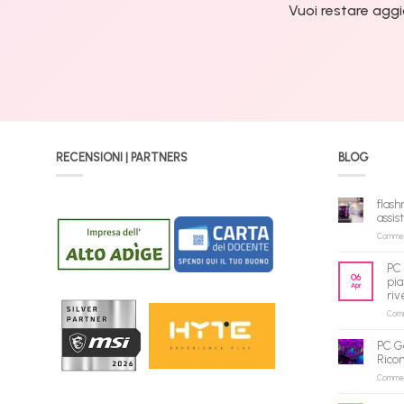
Vuoi restare aggi
RECENSIONI | PARTNERS
BLOG
flash
assis
Commenti
PC 
06
pia
Apr
riv
Comme
PC G
Rico
Commenti