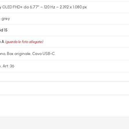
y OLED FHD+ da 6,77″ – 120 Hz – 2.392 x 1.080 px
 grey
d 15
o A
(guarda le foto allegate)
no, Box originale, Cavo USB-C.
, Art. 36