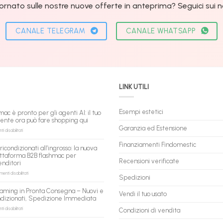
ornato sulle nostre nuove offerte in anteprima? Seguici sui nos
CANALE TELEGRAM
CANALE WHATSAPP
LINK UTILI
Esempi estetici
mac è pronto per gli agenti AI: il tuo
tente ora può fare shopping qui
Garanzia ed Estensione
su
 disabilitati
flashmac
è
Finanziamenti Findomestic
ricondizionati all’ingrosso: la nuova
pronto
ttaforma B2B flashmac per
per
Recensioni verificate
enditori
gli
agenti
su
nti disabilitati
Spedizioni
AI:
PC
il
ricondizionati
aming in Pronta Consegna – Nuovi e
tuo
Vendi il tuo usato
all’ingrosso:
ndizionati, Spedizione Immediata
assistente
la
ora
nuova
su
 disabilitati
Condizioni di vendita
può
piattaforma
PC
fare
B2B
Gaming