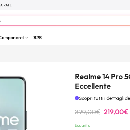
 A RATE
Componenti
B2B
Realme 14 Pro 
Eccellente
Scopri tutti i dettagli d
Il
I
399,00
€
219,00
€
prezzo
originale
Esaurito
era:
è