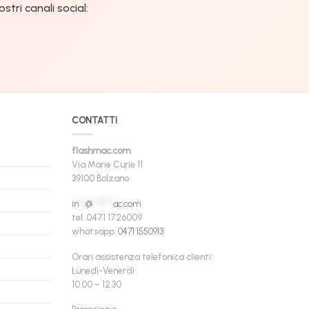
tri canali social:
CONTATTI
flashmac.com
Via Marie Curie 11
39100 Bolzano
in
**
@
******
ac.com
tel. 0471 1726009
whatsapp:
0471 1550913
Orari assistenza telefonica clienti:
Lunedì-Venerdì
10.00 – 12.30