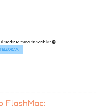
219,00€.
e il prodotto torna disponibile?
 TELEGRAM
to FlashMac: