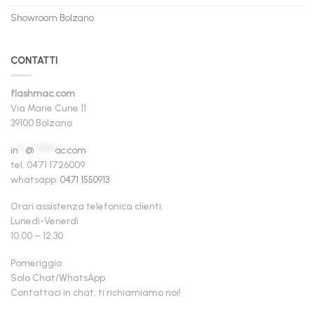
Showroom Bolzano
CONTATTI
flashmac.com
Via Marie Curie 11
39100 Bolzano
in
**
@
******
ac.com
tel. 0471 1726009
whatsapp:
0471 1550913
Orari assistenza telefonica clienti:
Lunedì-Venerdì
10.00 – 12.30
Pomeriggio:
Solo Chat/WhatsApp
Contattaci in chat, ti richiamiamo noi!