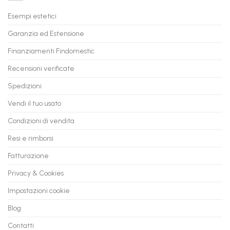
il
PC
Tuo
in
Esempi estetici
Vecchio
comode
PC
rate,
Garanzia ed Estensione
in
anche
Valore
fino
con
Finanziamenti Findomestic
a
flashmac
60
mesi
Recensioni verificate
Spedizioni
Vendi il tuo usato
Condizioni di vendita
Resi e rimborsi
Fatturazione
Privacy & Cookies
Impostazioni cookie
Blog
Contatti