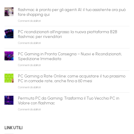
flashmac è pronto per gli agenti AI: il tuo assistente ora può
fare shopping qui
su
Commenti disabilitati
flashmac
è
PC ricondizionati all’ingrosso: la nuova piattaforma B2B
pronto
flashmac per rivenditori
per
su
Commenti disabilitati
gli
PC
agenti
ricondizionati
AI:
PC Gaming in Pronta Consegna – Nuovi e Ricondizionati,
all’ingrosso:
il
Spedizione Immediata
la
tuo
su
Commenti disabilitati
nuova
assistente
PC
piattaforma
ora
Gaming
B2B
può
PC Gaming a Rate Online: come acquistare il tuo prossimo
in
flashmac
fare
PC in comode rate, anche fino a 60 mesi
Pronta
per
shopping
su
Commenti disabilitati
Consegna
rivenditori
qui
PC
–
Gaming
Nuovi
Permuta PC da Gaming: Trasforma il Tuo Vecchio PC in
a
e
Valore con flashmac
Rate
Ricondizionati,
su
Commenti disabilitati
Online:
Spedizione
Permuta
come
Immediata
PC
acquistare
da
il
LINK UTILI
Gaming:
tuo
Trasforma
prossimo