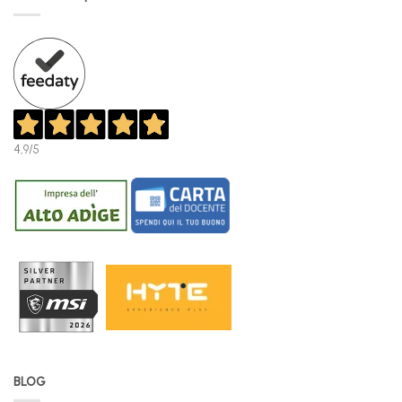
4,9
/5
BLOG