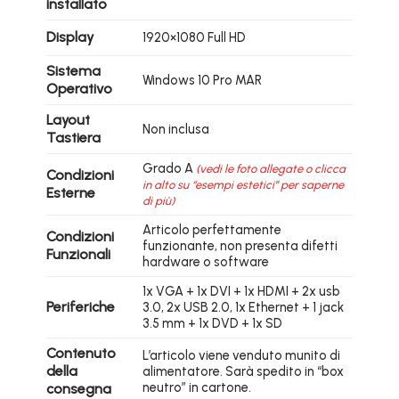
installato
Display
1920×1080 Full HD
Sistema
Windows 10 Pro MAR
Operativo
Layout
Non inclusa
Tastiera
Grado A
(vedi le foto allegate o clicca
Condizioni
in alto su “esempi estetici” per saperne
Esterne
di più)
Articolo perfettamente
Condizioni
funzionante, non presenta difetti
Funzionali
hardware o software
1x VGA + 1x DVI + 1x HDMI + 2x usb
Periferiche
3.0, 2x USB 2.0, 1x Ethernet + 1 jack
3.5 mm + 1x DVD + 1x SD
Contenuto
L’articolo viene venduto munito di
della
alimentatore. Sarà spedito in “box
neutro” in cartone.
consegna