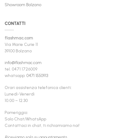
Showroom Bolzano
CONTATTI
flashmac.com
Via Marie Curie 11
39100 Bolzano
info@flashmac.com
tel. 0471 1726009
whatsapp:
0471 1550913
Orari assistenza telefonica clienti:
Lunedì-Venerdì
10.00 – 12.30
Pomeriggio:
Solo Chat/WhatsApp
Contattaci in chat, ti richiamiamo noi!
Riceviamo solo su appuntamento.