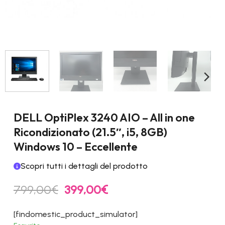
DELL OptiPlex 3240 AIO – All in one
Ricondizionato (21.5″, i5, 8GB)
Windows 10 – Eccellente
Scopri tutti i dettagli del prodotto
Il
Il
799,00
€
399,00
€
prezzo
prezzo
originale
attuale
[findomestic_product_simulator]
era:
è: