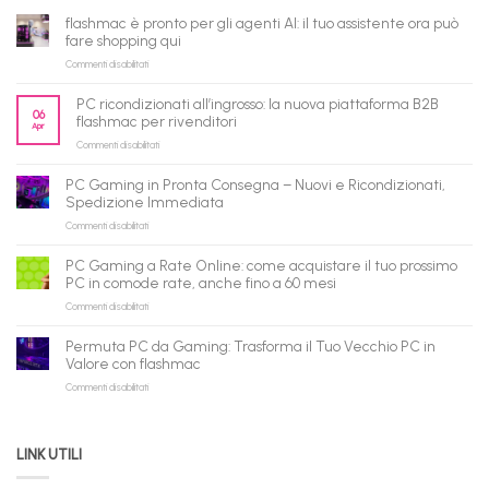
flashmac è pronto per gli agenti AI: il tuo assistente ora può
fare shopping qui
su
Commenti disabilitati
flashmac
è
PC ricondizionati all’ingrosso: la nuova piattaforma B2B
pronto
06
flashmac per rivenditori
Apr
per
su
Commenti disabilitati
gli
PC
agenti
ricondizionati
AI:
PC Gaming in Pronta Consegna – Nuovi e Ricondizionati,
all’ingrosso:
il
Spedizione Immediata
la
tuo
su
Commenti disabilitati
nuova
assistente
PC
piattaforma
ora
Gaming
B2B
può
PC Gaming a Rate Online: come acquistare il tuo prossimo
in
flashmac
fare
PC in comode rate, anche fino a 60 mesi
Pronta
per
shopping
su
Commenti disabilitati
Consegna
rivenditori
qui
PC
–
Gaming
Nuovi
Permuta PC da Gaming: Trasforma il Tuo Vecchio PC in
a
e
Valore con flashmac
Rate
Ricondizionati,
su
Commenti disabilitati
Online:
Spedizione
Permuta
come
Immediata
PC
acquistare
da
il
LINK UTILI
Gaming:
tuo
Trasforma
prossimo
il
PC