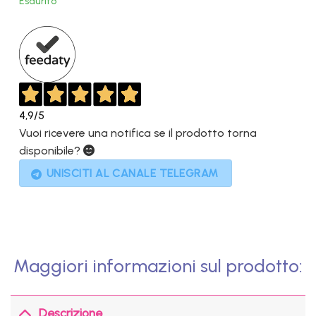
Esaurito
799,00€.
399,00€.
4,9
/5
Vuoi ricevere una notifica se il prodotto torna
disponibile?
UNISCITI AL CANALE TELEGRAM
Maggiori informazioni sul prodotto:
Descrizione