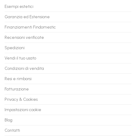
Tuo
in
Esempi estetici
Vecchio
comode
PC
rate,
Garanzia ed Estensione
in
anche
Valore
fino
con
Finanziamenti Findomestic
a
flashmac
60
mesi
Recensioni verificate
Spedizioni
Vendi il tuo usato
Condizioni di vendita
Resi e rimborsi
Fatturazione
Privacy & Cookies
Impostazioni cookie
Blog
Contatti