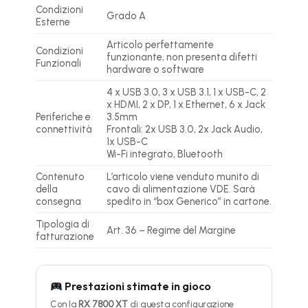
Condizioni
Grado A
Esterne
Articolo perfettamente
Condizioni
funzionante, non presenta difetti
Funzionali
hardware o software
4 x USB 3.0, 3 x USB 3.1, 1 x USB-C, 2
x HDMI, 2 x DP, 1 x Ethernet, 6 x Jack
Periferiche e
3.5mm
connettività
Frontali: 2x USB 3.0, 2x Jack Audio,
1x USB-C
Wi-Fi integrato, Bluetooth
Contenuto
L’articolo viene venduto munito di
della
cavo di alimentazione VDE. Sarà
consegna
spedito in “box Generico” in cartone.
Tipologia di
Art. 36 – Regime del Margine
fatturazione
Prestazioni stimate in gioco
Con la
RX 7800 XT
di questa configurazione