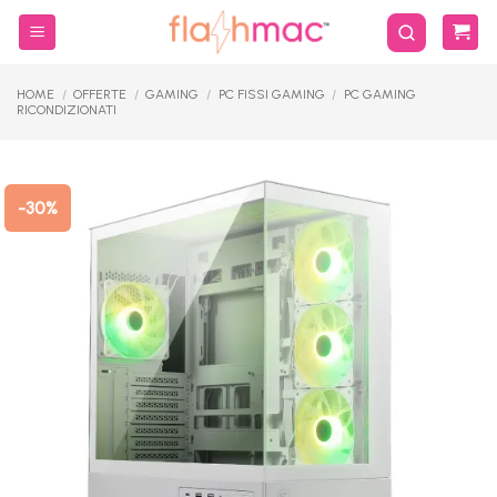
Salta
ai
contenuti
HOME
/
OFFERTE
/
GAMING
/
PC FISSI GAMING
/
PC GAMING
RICONDIZIONATI
-30%