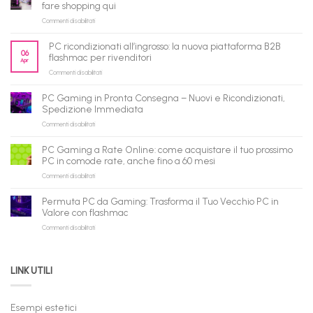
fare shopping qui
su
Commenti disabilitati
flashmac
è
PC ricondizionati all’ingrosso: la nuova piattaforma B2B
pronto
06
flashmac per rivenditori
Apr
per
su
Commenti disabilitati
gli
PC
agenti
ricondizionati
AI:
PC Gaming in Pronta Consegna – Nuovi e Ricondizionati,
all’ingrosso:
il
Spedizione Immediata
la
tuo
su
Commenti disabilitati
nuova
assistente
PC
piattaforma
ora
Gaming
B2B
può
PC Gaming a Rate Online: come acquistare il tuo prossimo
in
flashmac
fare
PC in comode rate, anche fino a 60 mesi
Pronta
per
shopping
su
Commenti disabilitati
Consegna
rivenditori
qui
PC
–
Gaming
Nuovi
Permuta PC da Gaming: Trasforma il Tuo Vecchio PC in
a
e
Valore con flashmac
Rate
Ricondizionati,
su
Commenti disabilitati
Online:
Spedizione
Permuta
come
Immediata
PC
acquistare
da
il
LINK UTILI
Gaming:
tuo
Trasforma
prossimo
il
PC
Tuo
in
Esempi estetici
Vecchio
comode