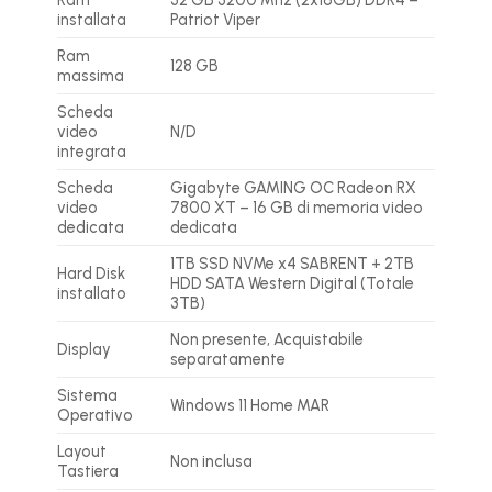
Ram
32 GB 3200 Mhz (2x16GB) DDR4 –
installata
Patriot Viper
Ram
128 GB
massima
Scheda
video
N/D
integrata
Scheda
Gigabyte GAMING OC Radeon RX
video
7800 XT – 16 GB di memoria video
dedicata
dedicata
1TB SSD NVMe x4 SABRENT + 2TB
Hard Disk
HDD SATA Western Digital (Totale
installato
3TB)
Non presente, Acquistabile
Display
separatamente
Sistema
Windows 11 Home MAR
Operativo
Layout
Non inclusa
Tastiera