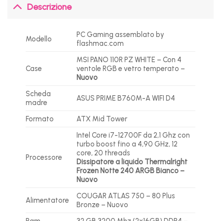
Descrizione
PC Gaming assemblato by
Modello
flashmac.com
MSI PANO 110R PZ WHITE – Con 4
Case
ventole RGB e vetro temperato –
Nuovo
Scheda
ASUS PRIME B760M-A WIFI D4
madre
Formato
ATX Mid Tower
Intel Core i7-12700F da 2,1 Ghz con
turbo boost fino a 4,90 GHz, 12
core, 20 threads
Processore
Dissipatore a liquido Thermalright
Frozen Notte 240 ARGB Bianco –
Nuovo
COUGAR ATLAS 750 – 80 Plus
Alimentatore
Bronze – Nuovo