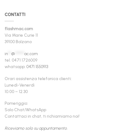
CONTATTI
flashmac.com
Via Marie Curie 11
39100 Bolzano
in
**
@
******
ac.com
tel. 0471 1726009
whatsapp:
0471 1550913
Orari assistenza telefonica clienti:
Lunedì-Venerdì
10.00 – 12.30
Pomeriggio:
Solo Chat/WhatsApp
Contattaci in chat, ti richiamiamo noi!
Riceviamo solo su appuntamento.