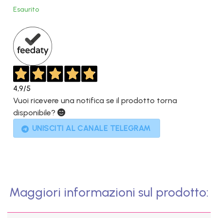
originale
attuale
Esaurito
era:
è:
1.999,00€.
1.399,00€.
4,9
/5
Vuoi ricevere una notifica se il prodotto torna
disponibile?
UNISCITI AL CANALE TELEGRAM
Maggiori informazioni sul prodotto: