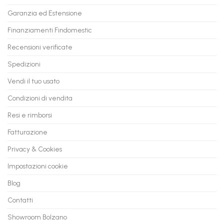
PC
rate,
Garanzia ed Estensione
in
anche
Valore
fino
con
Finanziamenti Findomestic
a
flashmac
60
mesi
Recensioni verificate
Spedizioni
Vendi il tuo usato
Condizioni di vendita
Resi e rimborsi
Fatturazione
Privacy & Cookies
Impostazioni cookie
Blog
Contatti
Showroom Bolzano