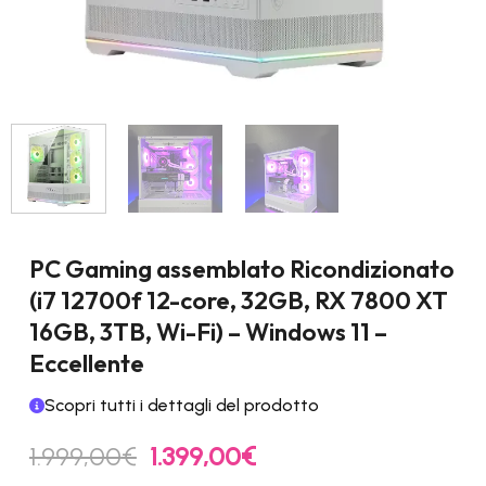
PC Gaming assemblato Ricondizionato
(i7 12700f 12-core, 32GB, RX 7800 XT
16GB, 3TB, Wi-Fi) – Windows 11 –
Eccellente
Scopri tutti i dettagli del prodotto
Il
Il
1.999,00
€
1.399,00
€
prezzo
prezzo