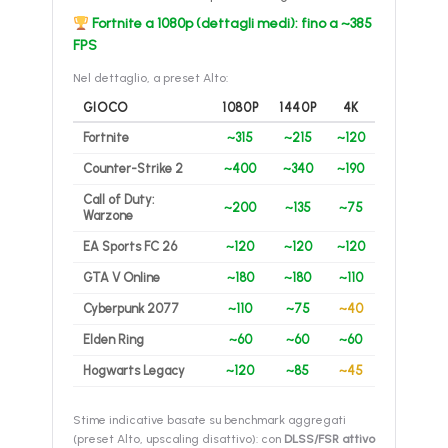
Fortnite a 1080p (dettagli medi): fino a ~385
FPS
Nel dettaglio, a preset Alto:
GIOCO
1080P
1440P
4K
Fortnite
~315
~215
~120
Counter-Strike 2
~400
~340
~190
Call of Duty:
~200
~135
~75
Warzone
EA Sports FC 26
~120
~120
~120
GTA V Online
~180
~180
~110
Cyberpunk 2077
~110
~75
~40
Elden Ring
~60
~60
~60
Hogwarts Legacy
~120
~85
~45
Stime indicative basate su benchmark aggregati
(preset Alto, upscaling disattivo): con
DLSS/FSR attivo