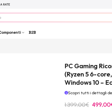
 A RATE
Componenti
B2B
PC Gaming Rico
(Ryzen 5 6-core
Windows 10 – Ec
Scopri tutti i dettagli d
Il
1.399,00
€
499,00
prezzo