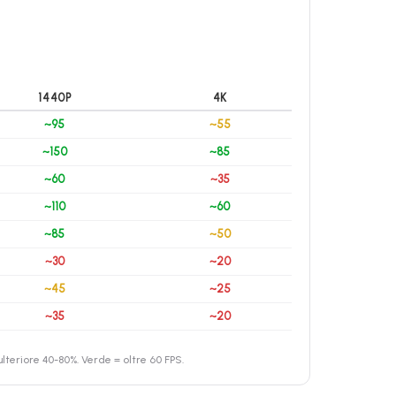
1440P
4K
~95
~55
~150
~85
~60
~35
~110
~60
~85
~50
~30
~20
~45
~25
~35
~20
teriore 40-80%. Verde = oltre 60 FPS.