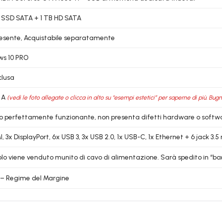
 SSD SATA + 1 TB HD SATA
esente, Acquistabile separatamente
ws 10 PRO
clusa
 A
(vedi le foto allegate o clicca in alto su “esempi estetici” per saperne di più. Bug
lo perfettamente funzionante, non presenta difetti hardware o softw
, 3x DisplayPort, 6x USB 3, 3x USB 2.0, 1x USB-C, 1x Ethernet + 6 jack 3.
colo viene venduto munito di cavo di alimentazione. Sarà spedito in “box
6 – Regime del Margine