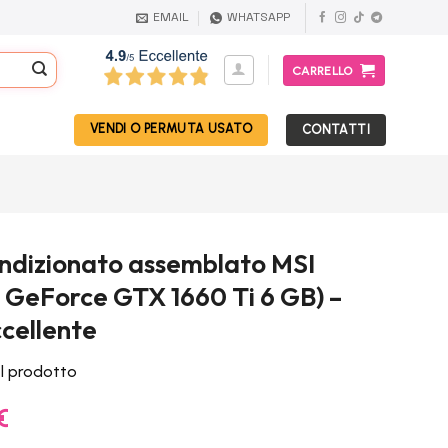
EMAIL
WHATSAPP
CARRELLO
VENDI O PERMUTA USATO
CONTATTI
ndizionato assemblato MSI
, GeForce GTX 1660 Ti 6 GB) –
cellente
el prodotto
Il
€
prezzo