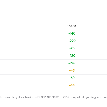
1080P
~140
~220
~90
~120
~125
~45
~60
~55
o, upscaling disattivo): con
DLSS/FSR attivo
le GPU compatibili guadagnano un ul