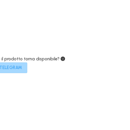
e
attuale
è:
€.
499,00€.
e il prodotto torna disponibile?
 TELEGRAM