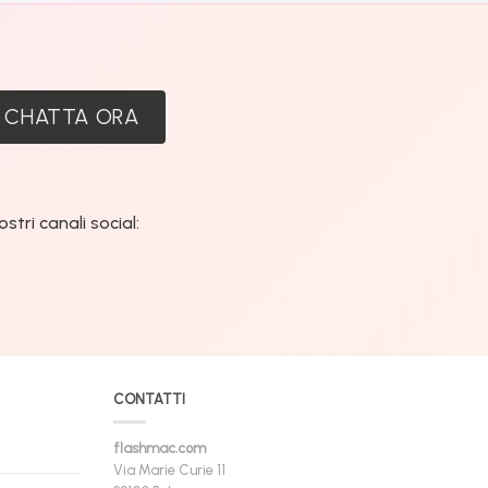
:
CHATTA ORA
tri canali social:
CONTATTI
flashmac.com
Via Marie Curie 11