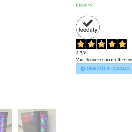
original
Esaurito
era:
1.399,00
4,9
/5
Vuoi ricevere una notifica s
UNISCITI AL CANALE