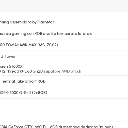
ming assemblato by FlashMac
se da gaming con RGB e vetro temperato laterale
450 TOMAHAWK MAX (MS-7C02)
id Tower
zen 5 1600X
 / 12 thread @ 3,60 Ghz
Dissipatore AMD Stock
ThermalTake Smart RGB
DDR4-3000 G-Skill (2x8GB)
IDIA GeForce GTX 1660 Ti – 6GB di memoria dedicata (nuova)