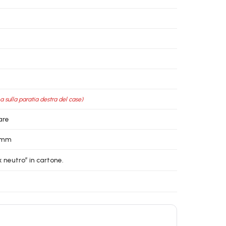
na sulla paratia destra del case)
are
5 mm
 neutro” in cartone.