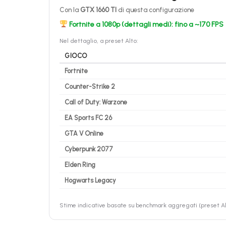
Con la
GTX 1660 TI
di questa configurazione
Fortnite a 1080p (dettagli medi): fino a ~170 FPS
Nel dettaglio, a preset Alto:
GIOCO
Fortnite
Counter-Strike 2
Call of Duty: Warzone
EA Sports FC 26
GTA V Online
Cyberpunk 2077
Elden Ring
Hogwarts Legacy
Stime indicative basate su benchmark aggregati (preset Alt