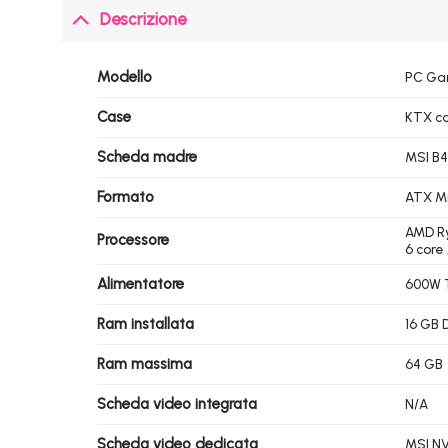
Descrizione
Modello
PC Ga
Case
KTX ca
Scheda madre
MSI B
Formato
ATX M
AMD Ry
Processore
6 core
Alimentatore
600W 
Ram installata
16 GB 
Ram massima
64 GB
Scheda video integrata
N/A
Scheda video dedicata
MSI NV