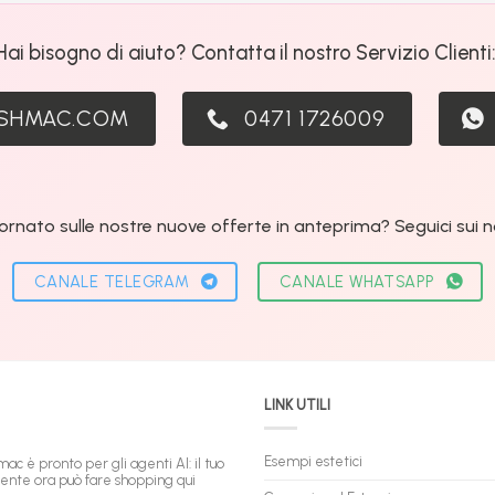
Hai bisogno di aiuto? Contatta il nostro Servizio Clienti
ASHMAC.COM
0471 1726009
ornato sulle nostre nuove offerte in anteprima? Seguici sui nos
CANALE TELEGRAM
CANALE WHATSAPP
LINK UTILI
Esempi estetici
mac è pronto per gli agenti AI: il tuo
tente ora può fare shopping qui