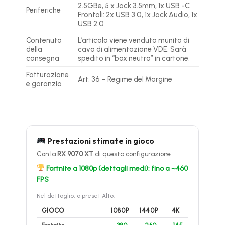
2.5GBe, 5 x Jack 3.5mm, 1x USB -C
Periferiche
Frontali: 2x USB 3.0, 1x Jack Audio, 1x
USB 2.0
Contenuto
L’articolo viene venduto munito di
della
cavo di alimentazione VDE. Sarà
consegna
spedito in “box neutro” in cartone.
Fatturazione
Art. 36 – Regime del Margine
e garanzia
Prestazioni stimate in gioco
Con la
RX 9070 XT
di questa configurazione
Fortnite a 1080p (dettagli medi): fino a ~460
FPS
Nel dettaglio, a preset Alto:
GIOCO
1080P
1440P
4K