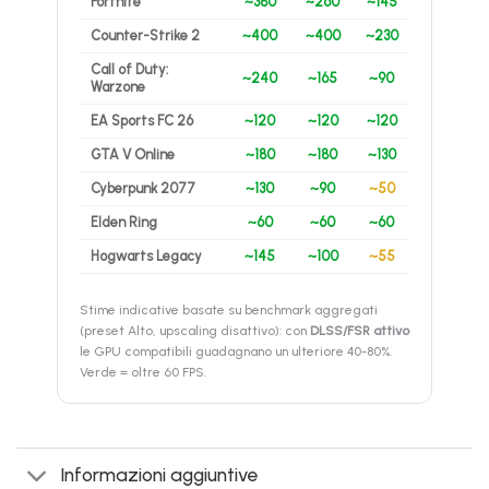
Fortnite
~380
~260
~145
Counter-Strike 2
~400
~400
~230
Call of Duty:
~240
~165
~90
Warzone
EA Sports FC 26
~120
~120
~120
GTA V Online
~180
~180
~130
Cyberpunk 2077
~130
~90
~50
Elden Ring
~60
~60
~60
Hogwarts Legacy
~145
~100
~55
Stime indicative basate su benchmark aggregati
(preset Alto, upscaling disattivo): con
DLSS/FSR attivo
le GPU compatibili guadagnano un ulteriore 40-80%.
Verde = oltre 60 FPS.
Informazioni aggiuntive