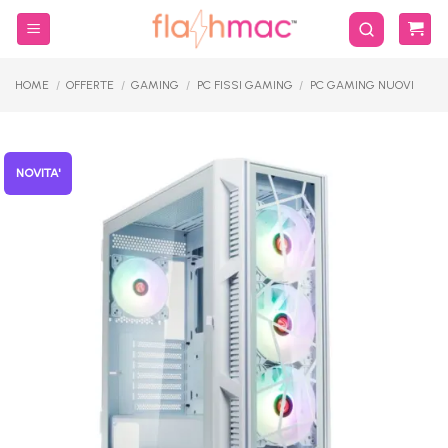
Salta
ai
contenuti
HOME
/
OFFERTE
/
GAMING
/
PC FISSI GAMING
/
PC GAMING NUOVI
NOVITA'