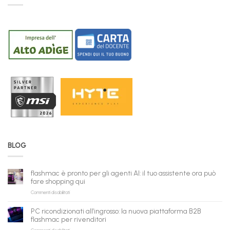
BLOG
flashmac è pronto per gli agenti AI: il tuo assistente ora può
fare shopping qui
su
Commenti disabilitati
flashmac
è
PC ricondizionati all’ingrosso: la nuova piattaforma B2B
pronto
flashmac per rivenditori
per
su