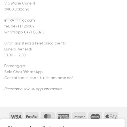
Via Marie Curie 11
39100 Bolzano
in
**
@
******
ac.com
tel. 0471 1726009
whatsapp:
0471 1550913
Orari assistenza telefonica clienti:
Lunedì-Venerdì
10.00 – 12.30
Pomeriggio:
Solo Chat/WhatsApp
Contattaci in chat, ti richiamiamo noi!
Riceviamo solo su appuntamento.
Visa
PayPal
MasterCard
American
Postepay
Maestro
Appl
Express
Pay
Google
MasterCard
Klarna
Findomestic
Scalapay
seQur