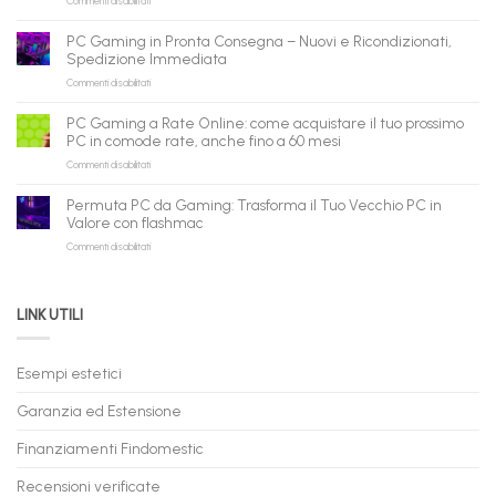
Commenti disabilitati
gli
PC
agenti
ricondizionati
AI:
PC Gaming in Pronta Consegna – Nuovi e Ricondizionati,
all’ingrosso:
il
Spedizione Immediata
la
tuo
su
Commenti disabilitati
nuova
assistente
PC
piattaforma
ora
Gaming
B2B
può
PC Gaming a Rate Online: come acquistare il tuo prossimo
in
flashmac
fare
PC in comode rate, anche fino a 60 mesi
Pronta
per
shopping
su
Commenti disabilitati
Consegna
rivenditori
qui
PC
–
Gaming
Nuovi
Permuta PC da Gaming: Trasforma il Tuo Vecchio PC in
a
e
Valore con flashmac
Rate
Ricondizionati,
su
Commenti disabilitati
Online:
Spedizione
Permuta
come
Immediata
PC
acquistare
da
il
LINK UTILI
Gaming:
tuo
Trasforma
prossimo
il
PC
Tuo
in
Esempi estetici
Vecchio
comode
PC
rate,
Garanzia ed Estensione
in
anche
Valore
fino
con
Finanziamenti Findomestic
a
flashmac
60
mesi
Recensioni verificate