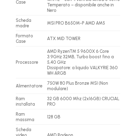
Case
Temperato – disponibile anche in
Nero
Scheda
MSI PRO B650M-P AMD AM5
madre
Formato
ATX MID TOWER
Case
AMD RyzenTM 5 9600X 6 Core
3.9GHz 32MB, Turbo boost fino a
Processore
5,40 GHz
Dissipatore: a liquido VALKYRIE 360
WH ARGB
750W 80 Plus Bronze MSI (Non
Alimentatore
modulare)
Ram
32 GB 6000 Mhz (2x16GB) CRUCIAL
installata
PRO
Ram
128 GB
massima
Scheda
video
AMD Radeon