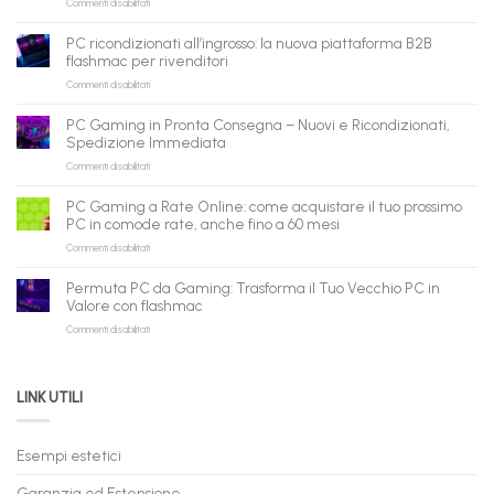
su
Commenti disabilitati
flashmac
è
PC ricondizionati all’ingrosso: la nuova piattaforma B2B
pronto
flashmac per rivenditori
per
su
Commenti disabilitati
gli
PC
agenti
ricondizionati
AI:
PC Gaming in Pronta Consegna – Nuovi e Ricondizionati,
all’ingrosso:
il
Spedizione Immediata
la
tuo
su
Commenti disabilitati
nuova
assistente
PC
piattaforma
ora
Gaming
B2B
può
PC Gaming a Rate Online: come acquistare il tuo prossimo
in
flashmac
fare
PC in comode rate, anche fino a 60 mesi
Pronta
per
shopping
su
Commenti disabilitati
Consegna
rivenditori
qui
PC
–
Gaming
Nuovi
Permuta PC da Gaming: Trasforma il Tuo Vecchio PC in
a
e
Valore con flashmac
Rate
Ricondizionati,
su
Commenti disabilitati
Online:
Spedizione
Permuta
come
Immediata
PC
acquistare
da
il
LINK UTILI
Gaming:
tuo
Trasforma
prossimo
il
PC
Tuo
in
Esempi estetici
Vecchio
comode
PC
rate,
Garanzia ed Estensione
in