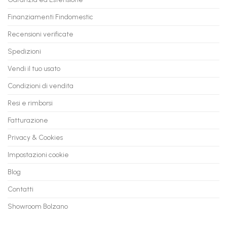
anche
Valore
fino
con
Finanziamenti Findomestic
a
flashmac
60
mesi
Recensioni verificate
Spedizioni
Vendi il tuo usato
Condizioni di vendita
Resi e rimborsi
Fatturazione
Privacy & Cookies
Impostazioni cookie
Blog
Contatti
Showroom Bolzano