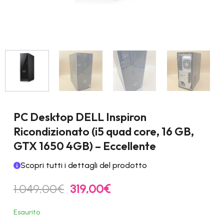
PC Desktop DELL Inspiron
Ricondizionato (i5 quad core, 16 GB,
GTX 1650 4GB) – Eccellente
Scopri tutti i dettagli del prodotto
Il
Il
1.049,00
€
319,00
€
prezzo
prezzo
originale
attuale
Esaurito
era:
è: