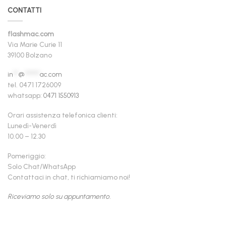
CONTATTI
flashmac.com
Via Marie Curie 11
39100 Bolzano
in
**
@
******
ac.com
tel. 0471 1726009
whatsapp:
0471 1550913
Orari assistenza telefonica clienti:
Lunedì-Venerdì
10.00 – 12.30
Pomeriggio:
Solo Chat/WhatsApp
Contattaci in chat, ti richiamiamo noi!
Riceviamo solo su appuntamento.