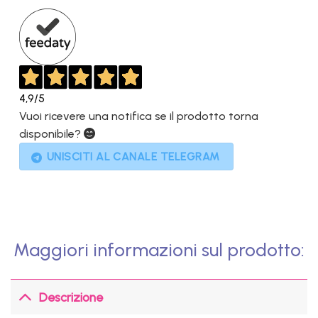
1.049,00€.
319,00€.
4,9
/5
Vuoi ricevere una notifica se il prodotto torna
disponibile?
UNISCITI AL CANALE TELEGRAM
Maggiori informazioni sul prodotto:
Descrizione