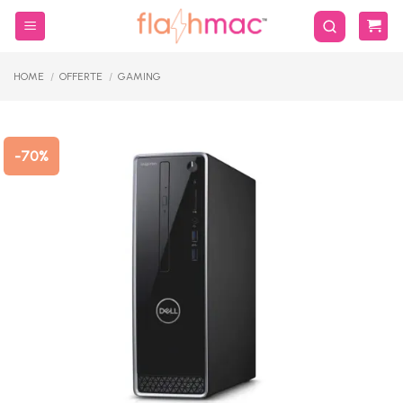
Salta
ai
contenuti
HOME
/
OFFERTE
/
GAMING
-70%