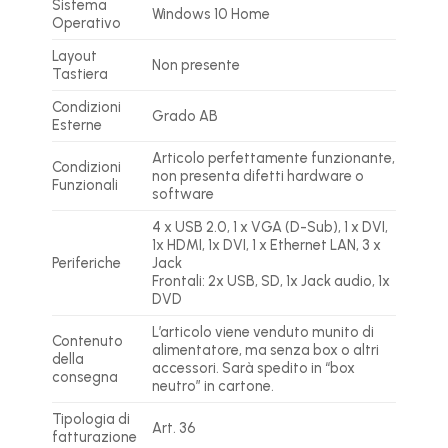
Sistema
Windows 10 Home
Operativo
Layout
Non presente
Tastiera
Condizioni
Grado AB
Esterne
Articolo perfettamente funzionante,
Condizioni
non presenta difetti hardware o
Funzionali
software
4 x USB 2.0
, 1 x VGA (D-Sub), 1 x DVI,
1x HDMI, 1x DVI,
1 x
Ethernet LAN, 3 x
Periferiche
Jack
Frontali: 2x USB, SD, 1x Jack audio, 1x
DVD
L’articolo viene venduto munito di
Contenuto
alimentatore, ma senza box o altri
della
accessori. Sarà spedito in “box
consegna
neutro” in cartone.
Tipologia di
Art. 36
fatturazione