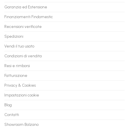
PC
rate,
Garanzia ed Estensione
in
anche
Valore
fino
con
Finanziamenti Findomestic
a
flashmac
60
mesi
Recensioni verificate
Spedizioni
Vendi il tuo usato
Condizioni di vendita
Resi e rimborsi
Fatturazione
Privacy & Cookies
Impostazioni cookie
Blog
Contatti
Showroom Bolzano