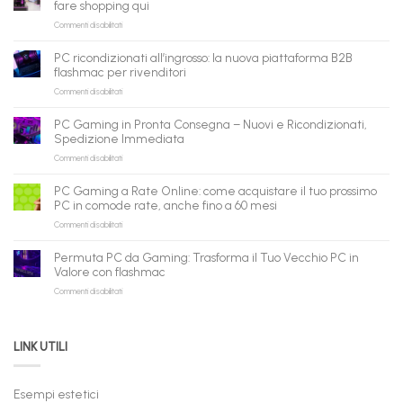
fare shopping qui
su
Commenti disabilitati
flashmac
è
PC ricondizionati all’ingrosso: la nuova piattaforma B2B
pronto
flashmac per rivenditori
per
su
Commenti disabilitati
gli
PC
agenti
ricondizionati
AI:
PC Gaming in Pronta Consegna – Nuovi e Ricondizionati,
all’ingrosso:
il
Spedizione Immediata
la
tuo
su
Commenti disabilitati
nuova
assistente
PC
piattaforma
ora
Gaming
B2B
può
PC Gaming a Rate Online: come acquistare il tuo prossimo
in
flashmac
fare
PC in comode rate, anche fino a 60 mesi
Pronta
per
shopping
su
Commenti disabilitati
Consegna
rivenditori
qui
PC
–
Gaming
Nuovi
Permuta PC da Gaming: Trasforma il Tuo Vecchio PC in
a
e
Valore con flashmac
Rate
Ricondizionati,
su
Commenti disabilitati
Online:
Spedizione
Permuta
come
Immediata
PC
acquistare
da
il
LINK UTILI
Gaming:
tuo
Trasforma
prossimo
il
PC
Tuo
in
Esempi estetici
Vecchio
comode