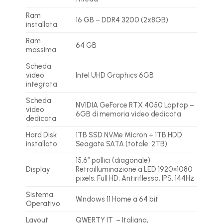
Ram
16 GB – DDR4 3200 (2x8GB)
installata
Ram
64 GB
massima
Scheda
video
Intel UHD Graphics 6GB
integrata
Scheda
NVIDIA GeForce RTX 4050 Laptop –
video
6GB di memoria video dedicata
dedicata
Hard Disk
1TB SSD NVMe Micron + 1TB HDD
installato
Seagate SATA (totale: 2TB)
15.6″ pollici (diagonale)
Display
Retroilluminazione a LED 1920×1080
pixels, Full HD, Antiriflesso, IPS, 144Hz
Sistema
Windows 11 Home a 64 bit
Operativo
Layout
QWERTY IT – Italiana,