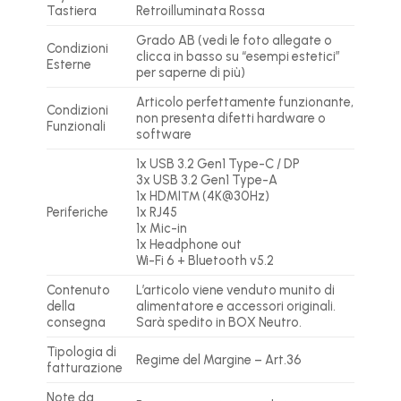
Tastiera
Retroilluminata Rossa
Grado AB (vedi le foto allegate o
Condizioni
clicca in basso su “esempi estetici”
Esterne
per saperne di più)
Articolo perfettamente funzionante,
Condizioni
non presenta difetti hardware o
Funzionali
software
1x USB 3.2 Gen1 Type-C / DP
3x USB 3.2 Gen1 Type-A
1x HDMI™ (4K@30Hz)
Periferiche
1x RJ45
1x Mic-in
1x Headphone out
Wi-Fi 6 + Bluetooth v5.2
Contenuto
L’articolo viene venduto munito di
della
alimentatore e accessori originali.
consegna
Sarà spedito in BOX Neutro.
Tipologia di
Regime del Margine – Art.36
fatturazione
Note da