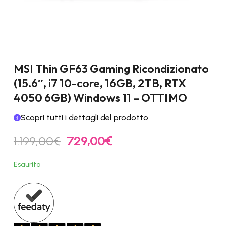
MSI Thin GF63 Gaming Ricondizionato
(15.6″, i7 10-core, 16GB, 2TB, RTX
4050 6GB) Windows 11 – OTTIMO
Scopri tutti i dettagli del prodotto
Il
Il
1.199,00
€
729,00
€
prezzo
prezzo
originale
attuale
Esaurito
era:
è:
1.199,00€.
729,00€.