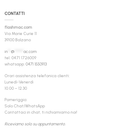
CONTATTI
flashmac.com
Via Marie Curie 11
39100 Bolzano
in
**
@
******
ac.com
tel. 0471 1726009
whatsapp:
0471 1550913
Orari assistenza telefonica clienti:
Lunedì-Venerdì
10.00 – 12.30
Pomeriggio:
Solo Chat/WhatsApp
Contattaci in chat, ti richiamiamo noi!
Riceviamo solo su appuntamento.