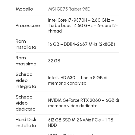
Modello
MSI GE75 Raider 95E
Intel Core i7-9570H – 2.60 GHz –
Processore
Turbo boost 4.50 GHz – 6-core 12-
thread
Ram
16 GB – DDR4-2667 MHz (2x8GB)
installata
Ram
32 GB
massima
Scheda
Intel UHD 630 – fino a 8 GB di
video
memoria condivisa
integrata
Scheda
NVIDIA GeForce RTX 2060 – 6GB di
video
memoria video dedicata
dedicata
Hard Disk
512 GB SSD M.2 NVMe PCIe + 1 TB
installato
HDD