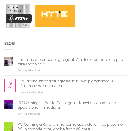
BLOG
flashmac è pronto per gli agenti AI: il tuo assistente ora può
fare shopping qui
su
Commenti disabilitati
flashmac
è
PC ricondizionati all’ingrosso: la nuova piattaforma B2B
pronto
06
flashmac per rivenditori
Apr
per
su
Commenti disabilitati
gli
PC
agenti
ricondizionati
AI:
PC Gaming in Pronta Consegna – Nuovi e Ricondizionati,
all’ingrosso:
il
Spedizione Immediata
la
tuo
su
Commenti disabilitati
nuova
assistente
PC
piattaforma
ora
Gaming
B2B
può
PC Gaming a Rate Online: come acquistare il tuo prossimo
in
flashmac
fare
PC in comode rate, anche fino a 60 mesi
Pronta