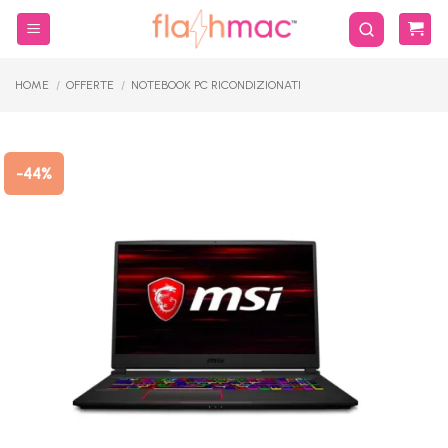
Salta
ai
contenuti
HOME
/
OFFERTE
/
NOTEBOOK PC RICONDIZIONATI
-44%