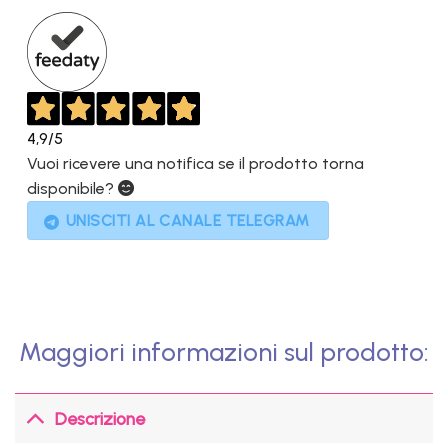
1.799,00€.
999,00€.
4,9
/5
Vuoi ricevere una notifica se il prodotto torna
disponibile?
UNISCITI AL CANALE TELEGRAM
Maggiori informazioni sul prodotto:
Descrizione