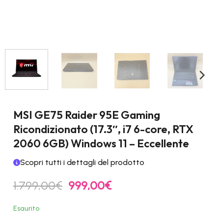
MSI GE75 Raider 95E Gaming
Ricondizionato (17.3″, i7 6-core, RTX
2060 6GB) Windows 11 – Eccellente
Scopri tutti i dettagli del prodotto
Il
Il
1.799,00
€
999,00
€
prezzo
prezzo
originale
attuale
Esaurito
era:
è: