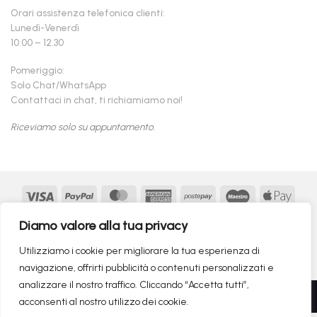
Orari assistenza telefonica clienti:
Lunedì-Venerdì
10.00 – 12.30
Pomeriggio:
Solo Chat/WhatsApp
Contattaci in chat, ti richiamiamo noi!
Riceviamo solo su appuntamento.
Visa
PayPal
MasterCard
American
Postepay
Maestro
Appl
Express
Pay
Google
MasterCard
Klarna
Findomestic
Scalapay
seQur
Diamo valore alla tua privacy
Pay
2
Copyright 2026 ©
flashmac®
- MONOFASE SRL - P.IVA:
Utilizziamo i cookie per migliorare la tua esperienza di
02982260214 | produced by
monofase
navigazione, offrirti pubblicità o contenuti personalizzati e
analizzare il nostro traffico. Cliccando “Accetta tutti”,
Recedere dal contratto qui
acconsenti al nostro utilizzo dei cookie.