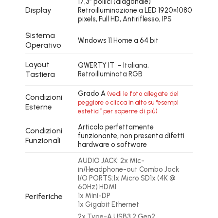
17,3″ pollici (diagonale)
Display
Retroilluminazione a LED 1920×1080
pixels, Full HD, Antiriflesso, IPS
Sistema
Windows 11 Home a 64 bit
Operativo
Layout
QWERTY IT – Italiana,
Tastiera
Retroilluminata RGB
Grado A
(vedi le foto allegate del
Condizioni
peggiore o clicca in alto su “esempi
Esterne
estetici” per saperne di più)
Articolo perfettamente
Condizioni
funzionante, non presenta difetti
Funzionali
hardware o software
AUDIO JACK: 2x Mic-
in/Headphone-out Combo Jack
I/O PORTS:1x Micro SD
1x (4K @
60Hz) HDMI
1x Mini-DP
Periferiche
1x Gigabit Ethernet
2x Type-A USB3.2 Gen2