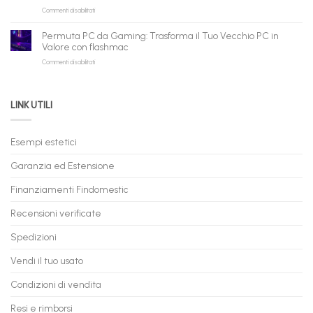
per
shopping
su
Commenti disabilitati
Consegna
rivenditori
qui
PC
–
Gaming
Nuovi
Permuta PC da Gaming: Trasforma il Tuo Vecchio PC in
a
e
Valore con flashmac
Rate
Ricondizionati,
su
Commenti disabilitati
Online:
Spedizione
Permuta
come
Immediata
PC
acquistare
da
il
LINK UTILI
Gaming:
tuo
Trasforma
prossimo
il
PC
Tuo
in
Esempi estetici
Vecchio
comode
PC
rate,
Garanzia ed Estensione
in
anche
Valore
fino
con
Finanziamenti Findomestic
a
flashmac
60
mesi
Recensioni verificate
Spedizioni
Vendi il tuo usato
Condizioni di vendita
Resi e rimborsi