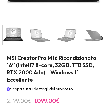
MSI CreatorPro M16 Ricondizionato
16″ (Intel i7 8-core, 32GB, 1TB SSD,
RTX 2000 Ada) – Windows 11 –
Eccellente
Scopri tutti i dettagli del prodotto
Il
Il
2.199,00
€
1.099,00
€
prezzo
prezzo
originale
attuale