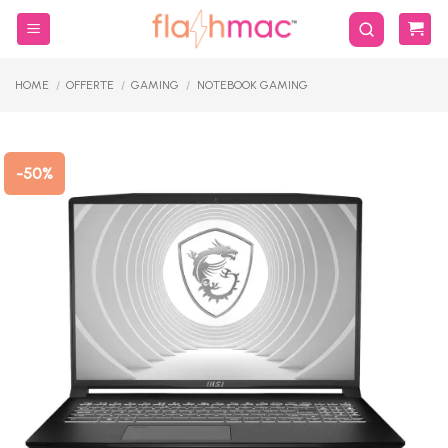
Salta
ai
contenuti
HOME
/
OFFERTE
/
GAMING
/
NOTEBOOK GAMING
-50%