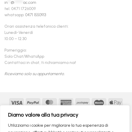
in
**
@
******
ac.com
tel. 0471 1726009
whatsapp:
0471 1550913
Orari assistenza telefonica clienti:
Lunedì-Venerdì
10.00 – 12.30
Pomeriggio:
Solo Chat/WhatsApp
Contattaci in chat, ti richiamiamo noi!
Riceviamo solo su appuntamento.
Visa
PayPal
MasterCard
American
Postepay
Maestro
Appl
Express
Pay
Google
MasterCard
Klarna
Findomestic
Scalapay
seQur
Diamo valore alla tua privacy
Pay
2
Copyright 2026 ©
flashmac®
- MONOFASE SRL - P.IVA:
Utilizziamo i cookie per migliorare la tua esperienza di
02982260214 | produced by
monofase