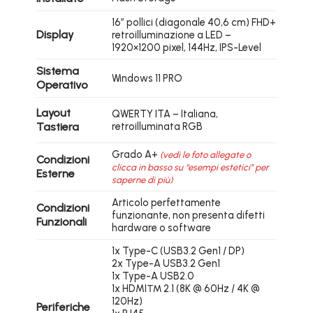
16″ pollici (diagonale 40,6 cm) FHD+
Display
retroilluminazione a LED –
1920×1200 pixel, 144Hz, IPS-Level
Sistema
Windows 11 PRO
Operativo
Layout
QWERTY ITA – Italiana,
Tastiera
retroilluminata RGB
Grado A+
(vedi le foto allegate o
Condizioni
clicca in basso su “esempi estetici” per
Esterne
saperne di più)
Articolo perfettamente
Condizioni
funzionante, non presenta difetti
Funzionali
hardware o software
1x Type-C (USB3.2 Gen1 / DP)
2x Type-A USB3.2 Gen1
1x Type-A USB2.0
1x HDMI™ 2.1 (8K @ 60Hz / 4K @
120Hz)
Periferiche