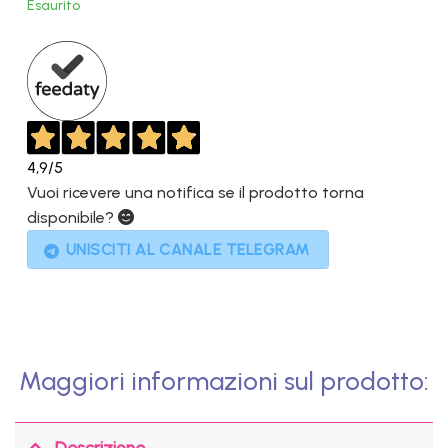
Esaurito
era:
è:
2.199,00€.
1.099,00€.
4,9
/5
Vuoi ricevere una notifica se il prodotto torna
disponibile?
UNISCITI AL CANALE TELEGRAM
Maggiori informazioni sul prodotto:
Descrizione