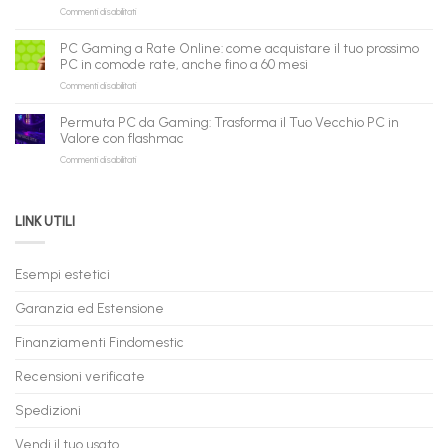
su
Commenti disabilitati
nuova
assistente
PC
piattaforma
ora
Gaming
B2B
può
PC Gaming a Rate Online: come acquistare il tuo prossimo
in
flashmac
fare
PC in comode rate, anche fino a 60 mesi
Pronta
per
shopping
su
Commenti disabilitati
Consegna
rivenditori
qui
PC
–
Gaming
Nuovi
Permuta PC da Gaming: Trasforma il Tuo Vecchio PC in
a
e
Valore con flashmac
Rate
Ricondizionati,
su
Commenti disabilitati
Online:
Spedizione
Permuta
come
Immediata
PC
acquistare
da
il
LINK UTILI
Gaming:
tuo
Trasforma
prossimo
il
PC
Tuo
in
Esempi estetici
Vecchio
comode
PC
rate,
Garanzia ed Estensione
in
anche
Valore
fino
con
Finanziamenti Findomestic
a
flashmac
60
mesi
Recensioni verificate
Spedizioni
Vendi il tuo usato