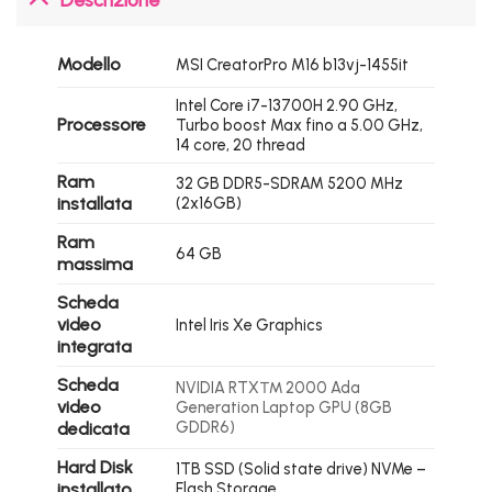
Modello
MSI CreatorPro M16 b13vj-1455it
Intel Core i7-13700H 2.90 GHz,
Processore
Turbo boost Max fino a 5.00 GHz,
14 core, 20 thread
Ram
32 GB DDR5-SDRAM 5200 MHz
installata
(2x16GB)
Ram
64 GB
massima
Scheda
video
Intel Iris Xe Graphics
integrata
Scheda
NVIDIA RTX™ 2000 Ada
video
Generation Laptop GPU (8GB
GDDR6)
dedicata
Hard Disk
1TB SSD (Solid state drive) NVMe –
installato
Flash Storage