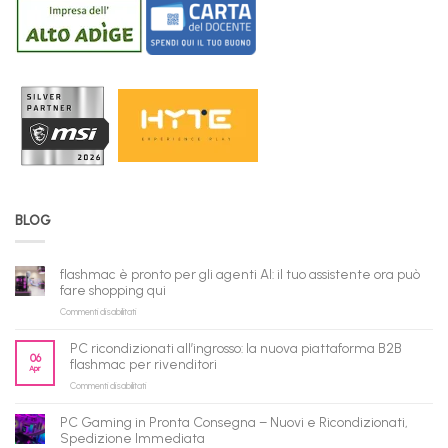
BLOG
flashmac è pronto per gli agenti AI: il tuo assistente ora può
fare shopping qui
su
Commenti disabilitati
flashmac
è
PC ricondizionati all’ingrosso: la nuova piattaforma B2B
pronto
06
flashmac per rivenditori
Apr
per
su
Commenti disabilitati
gli
PC
agenti
ricondizionati
AI:
PC Gaming in Pronta Consegna – Nuovi e Ricondizionati,
all’ingrosso:
il
Spedizione Immediata
la
tuo