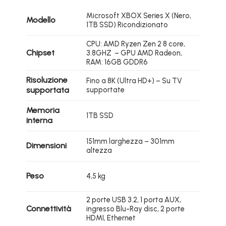
Microsoft XBOX Series X (Nero,
Modello
1TB SSD) Ricondizionato
CPU: AMD Ryzen Zen 2 8 core,
Chipset
3.8GHZ – GPU AMD Radeon,
RAM: 16GB GDDR6
Risoluzione
Fino a 8K (Ultra HD+) – Su TV
supportata
supportate
Memoria
1TB SSD
interna
151mm larghezza – 301mm
Dimensioni
altezza
Peso
4,5 kg
2 porte USB 3.2, 1 porta AUX,
Connettività
ingresso Blu-Ray disc, 2 porte
HDMI, Ethernet