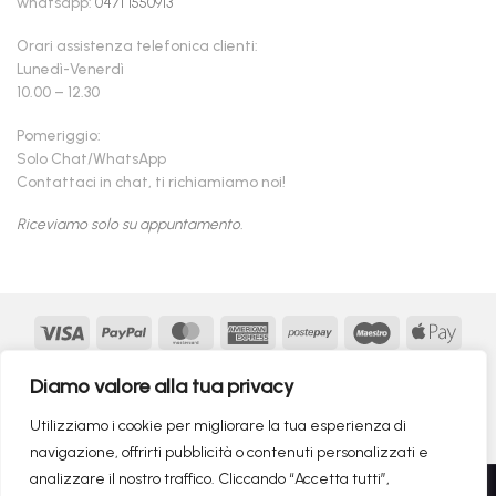
whatsapp:
0471 1550913
Orari assistenza telefonica clienti:
Lunedì-Venerdì
10.00 – 12.30
Pomeriggio:
Solo Chat/WhatsApp
Contattaci in chat, ti richiamiamo noi!
Riceviamo solo su appuntamento.
Visa
PayPal
MasterCard
American
Postepay
Maestro
Appl
Express
Pay
Google
MasterCard
Klarna
Findomestic
Scalapay
seQur
Diamo valore alla tua privacy
Pay
2
Copyright 2026 ©
flashmac®
- MONOFASE SRL - P.IVA:
Utilizziamo i cookie per migliorare la tua esperienza di
02982260214 | produced by
monofase
navigazione, offrirti pubblicità o contenuti personalizzati e
analizzare il nostro traffico. Cliccando “Accetta tutti”,
Recedere dal contratto qui