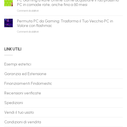
PC Gaming a Rate Online: come acquistare il tuo prossimo
in
flashmac
fare
PC in comode rate, anche fino a 60 mesi
Pronta
per
shopping
su
Commenti disabilitati
Consegna
rivenditori
qui
PC
–
Gaming
Nuovi
Permuta PC da Gaming: Trasforma il Tuo Vecchio PC in
a
e
Valore con flashmac
Rate
Ricondizionati,
su
Commenti disabilitati
Online:
Spedizione
Permuta
come
Immediata
PC
acquistare
da
il
LINK UTILI
Gaming:
tuo
Trasforma
prossimo
il
PC
Tuo
in
Esempi estetici
Vecchio
comode
PC
rate,
Garanzia ed Estensione
in
anche
Valore
fino
con
Finanziamenti Findomestic
a
flashmac
60
mesi
Recensioni verificate
Spedizioni
Vendi il tuo usato
Condizioni di vendita