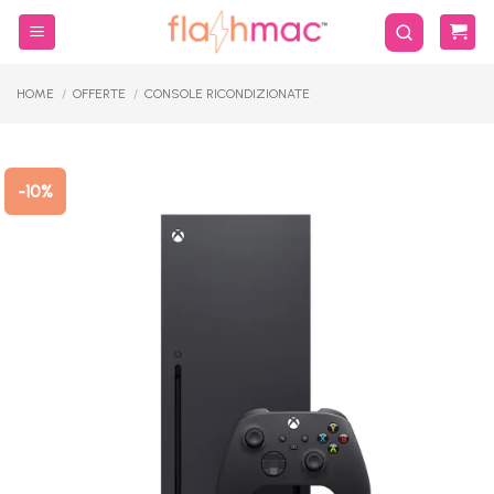
Salta
ai
contenuti
HOME
/
OFFERTE
/
CONSOLE RICONDIZIONATE
-10%