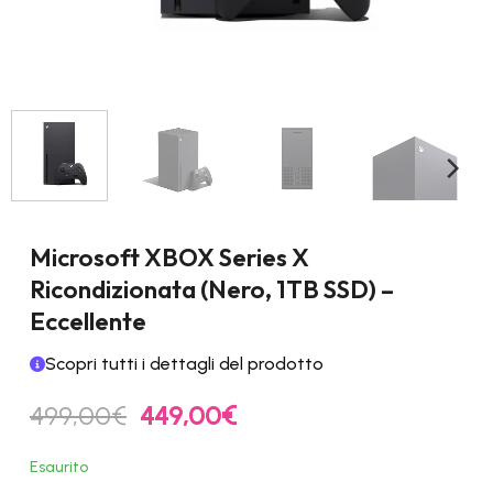
Microsoft XBOX Series X
Ricondizionata (Nero, 1TB SSD) –
Eccellente
Scopri tutti i dettagli del prodotto
Il
Il
499,00
€
449,00
€
prezzo
prezzo
originale
attuale
Esaurito
era:
è: