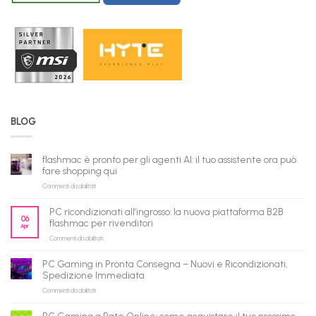
BLOG
flashmac è pronto per gli agenti AI: il tuo assistente ora può
fare shopping qui
su
Commenti disabilitati
flashmac
è
PC ricondizionati all’ingrosso: la nuova piattaforma B2B
pronto
06
flashmac per rivenditori
Apr
per
su
Commenti disabilitati
gli
PC
agenti
ricondizionati
AI:
PC Gaming in Pronta Consegna – Nuovi e Ricondizionati,
all’ingrosso:
il
Spedizione Immediata
la
tuo
su
Commenti disabilitati
nuova
assistente
PC
piattaforma
ora
Gaming
B2B
può