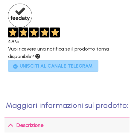
499,00€.
449,00€.
4,9
/5
Vuoi ricevere una notifica se il prodotto torna
disponibile?
UNISCITI AL CANALE TELEGRAM
Maggiori informazioni sul prodotto:
Descrizione