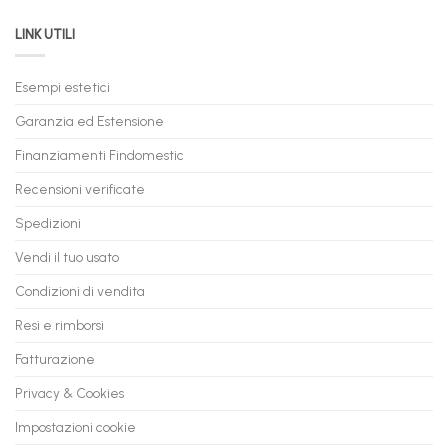
PC
acquistare
da
il
LINK UTILI
Gaming:
tuo
Trasforma
prossimo
il
PC
Tuo
in
Esempi estetici
Vecchio
comode
PC
rate,
Garanzia ed Estensione
in
anche
Valore
fino
con
Finanziamenti Findomestic
a
flashmac
60
mesi
Recensioni verificate
Spedizioni
Vendi il tuo usato
Condizioni di vendita
Resi e rimborsi
Fatturazione
Privacy & Cookies
Impostazioni cookie