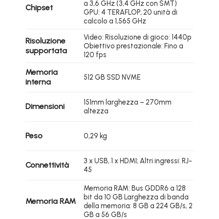
a 3,6 GHz (3,4 GHz con SMT)
Chipset
GPU: 4 TERAFLOP, 20 unità di
calcolo a 1,565 GHz
Video: Risoluzione di gioco: 1440p
Risoluzione
Obiettivo prestazionale: Fino a
supportata
120 fps
Memoria
512 GB SSD NVME
interna
151mm larghezza – 270mm
Dimensioni
altezza
Peso
0,29 kg
3 x USB, 1 x HDMI; Altri ingressi: RJ-
Connettività
45
Memoria RAM: Bus GDDR6 a 128
bit da 10 GB Larghezza di banda
Memoria RAM
della memoria: 8 GB a 224 GB/s, 2
GB a 56 GB/s