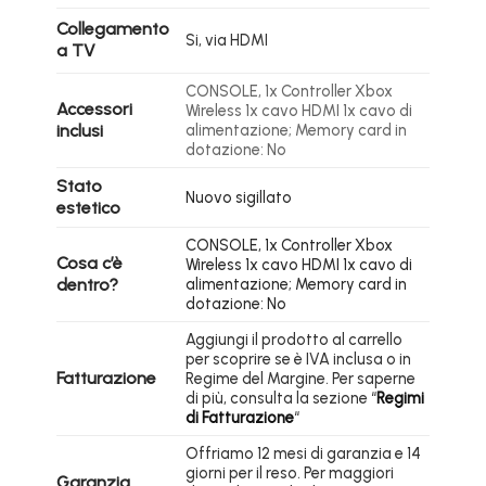
Collegamento
Si, via HDMI
a TV
CONSOLE, 1x Controller Xbox
Accessori
Wireless 1x cavo HDMI 1x cavo di
inclusi
alimentazione; Memory card in
dotazione: No
Stato
Nuovo sigillato
estetico
CONSOLE, 1x Controller Xbox
Cosa c’è
Wireless 1x cavo HDMI 1x cavo di
dentro?
alimentazione; Memory card in
dotazione: No
Aggiungi il prodotto al carrello
per scoprire se è IVA inclusa o in
Fatturazione
Regime del Margine. Per saperne
di più, consulta la sezione “
Regimi
di Fatturazione
“
Offriamo 12 mesi di garanzia e 14
giorni per il reso. Per maggiori
Garanzia