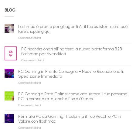
BLOG
flashmac è pronto per gli agenti AI: il tuo assistente ora può
fare shopping qui
su
Commenti disabilitati
flashmac
è
PC ricondizionati all’ingrosso: la nuova piattaforma B2B
pronto
06
flashmac per rivenditori
Apr
per
su
Commenti disabilitati
gli
PC
agenti
ricondizionati
AI:
PC Gaming in Pronta Consegna – Nuovi e Ricondizionati,
all’ingrosso:
il
Spedizione Immediata
la
tuo
su
Commenti disabilitati
nuova
assistente
PC
piattaforma
ora
Gaming
B2B
può
PC Gaming a Rate Online: come acquistare il tuo prossimo
in
flashmac
fare
PC in comode rate, anche fino a 60 mesi
Pronta
per
shopping
su
Commenti disabilitati
Consegna
rivenditori
qui
PC
–
Gaming
Nuovi
Permuta PC da Gaming: Trasforma il Tuo Vecchio PC in
a
e
Valore con flashmac
Rate
Ricondizionati,
su
Commenti disabilitati
Online:
Spedizione
Permuta
come
Immediata