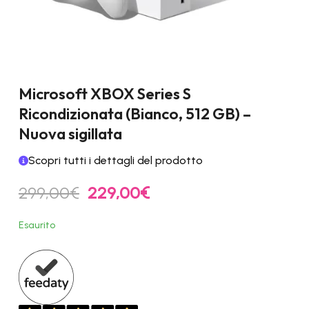
Microsoft XBOX Series S
Ricondizionata (Bianco, 512 GB) –
Nuova sigillata
Scopri tutti i dettagli del prodotto
Il
Il
299,00
€
229,00
€
prezzo
prezzo
originale
attuale
Esaurito
era:
è:
299,00€.
229,00€.