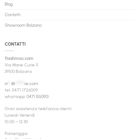
Blog
Contatti
Showroom Bolzano
CONTATTI
flashmac.com
Via Marie Curie 11
39100 Bolzano
in
**
@
******
ac.com
tel. 0471 1726009
whatsapp:
0471 1550913
Orari assistenza telefonica clienti:
Lunedì-Venerdì
10.00 – 12.30
Pomeriggio: