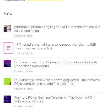
BLOG
flashmac è pronto per gli agenti AI: il tuo assistente ora può
fare shopping qui
su
Commenti disabilitati
flashmac
è
PC ricondizionati all’ingrosso: la nuova piattaforma B2B
pronto
06
flashmac per rivenditori
Apr
per
su
Commenti disabilitati
gli
PC
agenti
ricondizionati
AI:
PC Gaming in Pronta Consegna – Nuovi e Ricondizionati,
all’ingrosso:
il
Spedizione Immediata
la
tuo
su
Commenti disabilitati
nuova
assistente
PC
piattaforma
ora
Gaming
B2B
può
PC Gaming a Rate Online: come acquistare il tuo prossimo
in
flashmac
fare
PC in comode rate, anche fino a 60 mesi
Pronta
per
shopping
su
Commenti disabilitati
Consegna
rivenditori
qui
PC
–
Gaming
Nuovi
Permuta PC da Gaming: Trasforma il Tuo Vecchio PC in
a
e
Valore con flashmac
Rate
Ricondizionati,
su
Commenti disabilitati
Online:
Spedizione