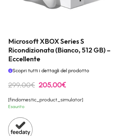
Microsoft XBOX Series S
Ricondizionata (Bianco, 512 GB) –
Eccellente
Scopri tutti i dettagli del prodotto
Il
Il
299,00
€
205,00
€
prezzo
prezzo
originale
attuale
[findomestic_product_simulator]
era:
è:
Esaurito
299,00€.
205,00€.