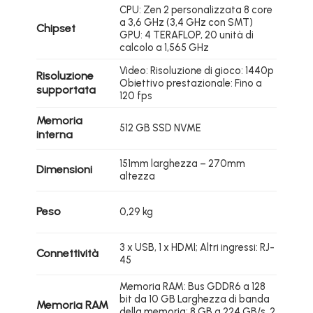
CPU: Zen 2 personalizzata 8 core
a 3,6 GHz (3,4 GHz con SMT)
Chipset
GPU: 4 TERAFLOP, 20 unità di
calcolo a 1,565 GHz
Video: Risoluzione di gioco: 1440p
Risoluzione
Obiettivo prestazionale: Fino a
supportata
120 fps
Memoria
512 GB SSD NVME
interna
151mm larghezza – 270mm
Dimensioni
altezza
Peso
0,29 kg
3 x USB, 1 x HDMI; Altri ingressi: RJ-
Connettività
45
Memoria RAM: Bus GDDR6 a 128
bit da 10 GB Larghezza di banda
Memoria RAM
della memoria: 8 GB a 224 GB/s, 2