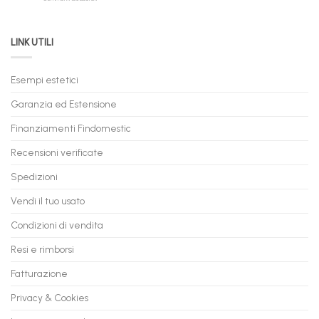
Permuta
come
Immediata
PC
acquistare
da
il
LINK UTILI
Gaming:
tuo
Trasforma
prossimo
il
PC
Tuo
in
Esempi estetici
Vecchio
comode
PC
rate,
Garanzia ed Estensione
in
anche
Valore
fino
con
Finanziamenti Findomestic
a
flashmac
60
mesi
Recensioni verificate
Spedizioni
Vendi il tuo usato
Condizioni di vendita
Resi e rimborsi
Fatturazione
Privacy & Cookies