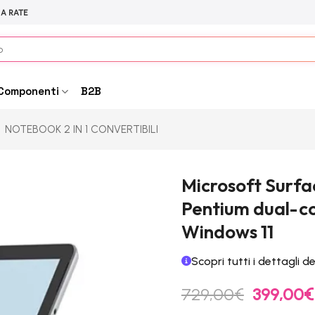
 A RATE
Componenti
B2B
NOTEBOOK 2 IN 1 CONVERTIBILI
Microsoft Surfac
Pentium dual-cor
Windows 11
Scopri tutti i dettagli d
Il
729,00
€
399,00
€
prezzo