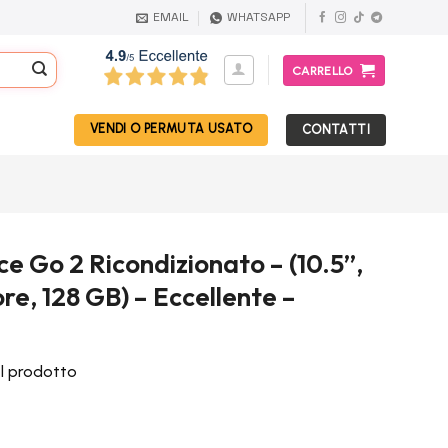
EMAIL
WHATSAPP
CARRELLO
VENDI O PERMUTA USATO
CONTATTI
e Go 2 Ricondizionato – (10.5”,
e, 128 GB) – Eccellente –
el prodotto
Il
prezzo