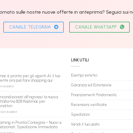
ornato sulle nostre nuove offerte in anteprima? Seguici sui nos
CANALE TELEGRAM
CANALE WHATSAPP
LINK UTILI
Esempi estetici
mac è pronto per gli agenti AI: il tuo
tente ora può fare shopping qui
Garanzia ed Estensione
su
 disabilitati
flashmac
è
Finanziamenti Findomestic
ricondizionati all’ingrosso: la nuova
pronto
ttaforma B2B flashmac per
per
Recensioni verificate
enditori
gli
agenti
su
nti disabilitati
Spedizioni
AI:
PC
il
ricondizionati
aming in Pronta Consegna – Nuovi e
tuo
Vendi il tuo usato
all’ingrosso:
ndizionati, Spedizione Immediata
assistente
la
ora
nuova
su
 disabilitati