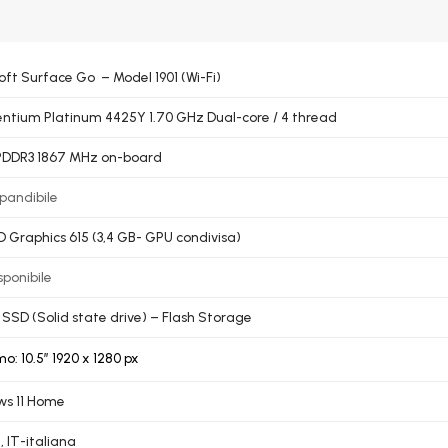
oft Surface Go – Model 1901 (Wi-Fi)
Pentium Platinum 4425Y 1.70 GHz Dual-core / 4 thread
PDDR3 1867 MHz on-board
pandibile
HD Graphics 615 (3,4 GB- GPU condivisa)
sponibile
 SSD (Solid state drive) – Flash Storage
o: 10.5” 1920 x 1280 px
s 11 Home
, IT-italiana