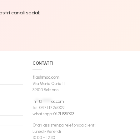
tri canali social:
CONTATTI
flashmac.com
Via Marie Curie 11
39100 Bolzano
in
**
@
******
ac.com
tel. 0471 1726009
whatsapp:
0471 1550913
Orari assistenza telefonica clienti:
Lunedì-Venerdì
10.00 – 12.30