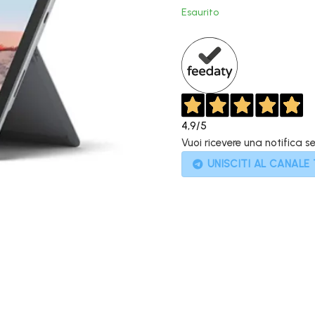
originale
Esaurito
era:
729,00€.
4,9
/5
Vuoi ricevere una notifica s
UNISCITI AL CANALE