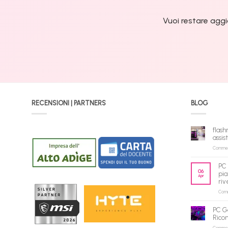
Vuoi restare aggi
RECENSIONI | PARTNERS
BLOG
flash
assis
Commenti
PC 
06
pia
Apr
riv
Comme
PC G
Rico
Commenti