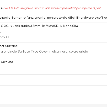
 A
(vedi le foto allegate o clicca in alto su “esempi estetici” per saperne di più)
lo perfettamente funzionante, non presenta difetti hardware o softw
-C 3.0, 1x Jack audio 3.5mm, 1x MicroSD, 1x Nano SIM
c
oth 4.1
oft Surface;
ra originale Surface Type Cover in alcantara, colore grigio
(Art. 36)