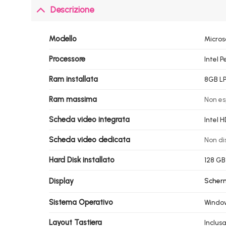
Descrizione
Modello
Micros
Processore
Intel 
Ram installata
8GB L
Ram massima
Non es
Scheda video integrata
Intel 
Scheda video dedicata
Non di
Hard Disk installato
128 GB
Display
Scherm
Sistema Operativo
Window
Layout Tastiera
Inclusa