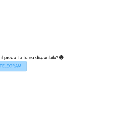
attuale
è:
399,00€.
e il prodotto torna disponibile?
 TELEGRAM