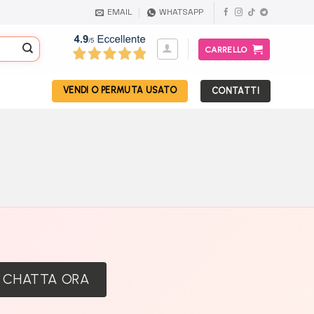
EMAIL
WHATSAPP
CARRELLO
VENDI O PERMUTA USATO
CONTATTI
:
CHATTA ORA