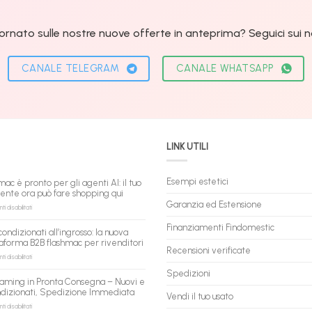
ornato sulle nostre nuove offerte in anteprima? Seguici sui nos
CANALE TELEGRAM
CANALE WHATSAPP
LINK UTILI
Esempi estetici
mac è pronto per gli agenti AI: il tuo
tente ora può fare shopping qui
Garanzia ed Estensione
su
 disabilitati
flashmac
è
Finanziamenti Findomestic
condizionati all’ingrosso: la nuova
pronto
aforma B2B flashmac per rivenditori
per
Recensioni verificate
gli
su
 disabilitati
agenti
PC
Spedizioni
AI:
ricondizionati
aming in Pronta Consegna – Nuovi e
il
all’ingrosso:
ndizionati, Spedizione Immediata
tuo
la
Vendi il tuo usato
assistente
nuova
su
 disabilitati