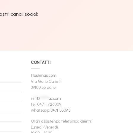
tri canali social:
CONTATTI
flashmac.com
Via Marie Curie 11
39100 Bolzano
in
**
@
******
ac.com
tel. 0471 1726009
whatsapp:
0471 1550913
Orari assistenza telefonica clienti:
Lunedì-Venerdì