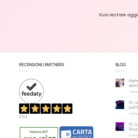
Vuoi restare aggi
RECENSIONI | PARTNERS
BLOG
flash
assis
Commenti
PC ri
piatt
Commenti
4,9
/5
PC G
Rico
Commenti