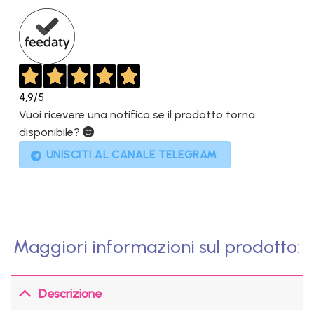
1.295,00€.
332,10€.
4,9
/5
Vuoi ricevere una notifica se il prodotto torna
disponibile?
UNISCITI AL CANALE TELEGRAM
Maggiori informazioni sul prodotto:
Descrizione