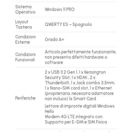
Sistema
Windows 11 PRO
Operativo
Layout
QWERTY ES – Spagnola
Tastiera
Condizioni
Grado A+
Esterne
Articolo perfettamente funzionante,
Condizioni
non presenta difetti hardware o
Funzionali
software
2 x USB 3.2 Gen 1, 1 x Kensington
Security Slot, 1 x HDMI , 2 x
Thunderbolt, 1 x Jack combo 3,5mm,
1 x Nano-SIM card slot, 1 x Ethernet
(proprietaria, necessita adattatore
Periferiche
non incluso) 1x Smart Card
Lettore di impronte digitali Windows
Hello
Modem 4G LTE integrato con
Supporto per E-SIM e SIM Fisica