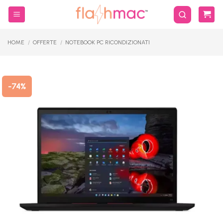
Salta
ai
contenuti
HOME
/
OFFERTE
/
NOTEBOOK PC RICONDIZIONATI
-74%