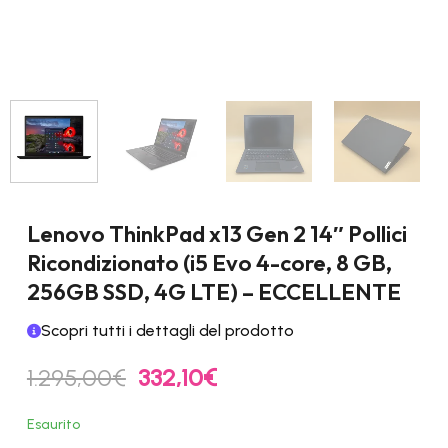
Lenovo ThinkPad x13 Gen 2 14″ Pollici
Ricondizionato (i5 Evo 4-core, 8 GB,
256GB SSD, 4G LTE) – ECCELLENTE
Scopri tutti i dettagli del prodotto
Il
Il
1.295,00
€
332,10
€
prezzo
prezzo
originale
attuale
Esaurito
era:
è: