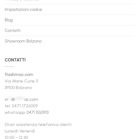
Impostazioni cookie
Blog
Contatti
Showroom Bolzano
CONTATTI
flashmac.com
Via Marie Curie 11
39100 Bolzano
in
**
@
******
ac.com
tel. 0471 1726009
whatsapp:
0471 1550913
Orari assistenza telefonica clienti:
Lunedì-Venerdì
10.00 – 12.30