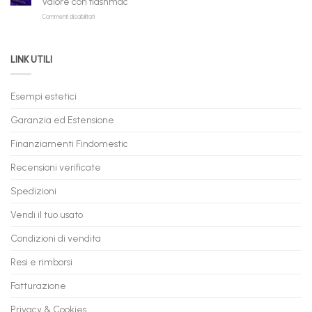
Valore con flashmac
Rate
Ricondizionati,
su
Commenti disabilitati
Online:
Spedizione
Permuta
come
Immediata
PC
acquistare
da
il
LINK UTILI
Gaming:
tuo
Trasforma
prossimo
il
PC
Tuo
in
Esempi estetici
Vecchio
comode
PC
rate,
Garanzia ed Estensione
in
anche
Valore
fino
con
Finanziamenti Findomestic
a
flashmac
60
mesi
Recensioni verificate
Spedizioni
Vendi il tuo usato
Condizioni di vendita
Resi e rimborsi
Fatturazione
Privacy & Cookies