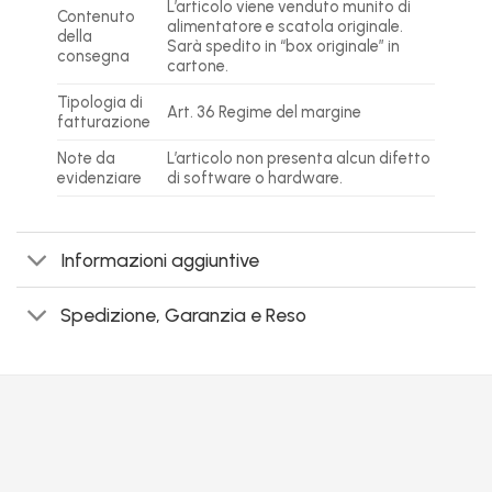
L’articolo viene venduto munito di
Contenuto
alimentatore e scatola originale.
della
Sarà spedito in “box originale” in
consegna
cartone.
Tipologia di
Art. 36 Regime del margine
fatturazione
Note da
L’articolo non presenta alcun difetto
evidenziare
di software o hardware.
Informazioni aggiuntive
Spedizione, Garanzia e Reso