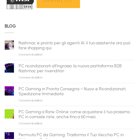
BLOG
flashmac è pronto per gli agenti AI: il tuo assistente ora può
fare shopping qui
su
Commenti disabilitati
flashmac
è
PC ricondizionati all’ingrosso: la nuova piattaforma B2B
pronto
flashmac per rivenditori
per
su
Commenti disabilitati
gli
PC
agenti
ricondizionati
AI:
PC Gaming in Pronta Consegna – Nuovi e Ricondizionati,
all’ingrosso:
il
Spedizione Immediata
la
tuo
su
Commenti disabilitati
nuova
assistente
PC
piattaforma
ora
Gaming
B2B
può
PC Gaming a Rate Online: come acquistare il tuo prossimo
in
flashmac
fare
PC in comode rate, anche fino a 60 mesi
Pronta
per
shopping
su
Commenti disabilitati
Consegna
rivenditori
qui
PC
–
Gaming
Nuovi
Permuta PC da Gaming: Trasforma il Tuo Vecchio PC in
a
e