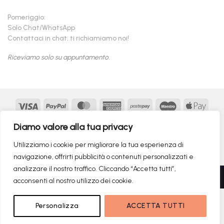
Pomeriggio:
Solo Chat/WhatsApp
Contattaci in chat, ti richiamiamo noi!
Riceviamo solo su appuntamento.
Visa
PayPal
MasterCard
American
Postepay
Maestro
Appl
Express
Pay
Google
MasterCard
Klarna
Findomestic
Scalapay
seQur
Diamo valore alla tua privacy
Pay
2
Copyright 2026 ©
flashmac®
- MONOFASE SRL - P.IVA:
Utilizziamo i cookie per migliorare la tua esperienza di
02982260214 | produced by
monofase
navigazione, offrirti pubblicità o contenuti personalizzati e
analizzare il nostro traffico. Cliccando “Accetta tutti”,
Recedere dal contratto qui
acconsenti al nostro utilizzo dei cookie.
1.295,00
€
NON DISPONIBILE
Personalizza
ACCETTA TUTTI
RICERCHE DI TENDENZA
332,10
€
Il prezzo originale era: 1.295,00€.
Il prezzo attuale è: 332,10€.