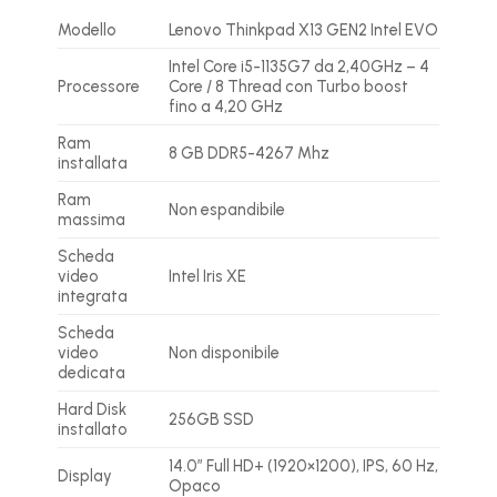
Modello
Lenovo Thinkpad X13 GEN2 Intel EVO
Intel Core i5-1135G7 da 2,40GHz – 4
Processore
Core / 8 Thread con Turbo boost
fino a 4,20 GHz
Ram
8 GB DDR5-4267 Mhz
installata
Ram
Non espandibile
massima
Scheda
video
Intel Iris XE
integrata
Scheda
video
Non disponibile
dedicata
Hard Disk
256GB SSD
installato
14.0″ Full HD+ (1920×1200), IPS, 60 Hz,
Display
Opaco