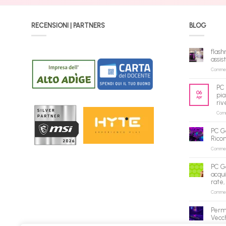
RECENSIONI | PARTNERS
BLOG
flash
assis
Commenti
PC 
06
pia
Apr
riv
Comme
PC G
Rico
Commenti
PC G
acqui
rate,
Commenti
Perm
Vecch