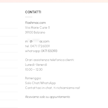
CONTATTI
flashmac.com
Via Marie Curie 11
39100 Bolzano
in
**
@
******
ac.com
tel. 0471 1726009
whatsapp:
0471 1550913
Orari assistenza telefonica clienti:
Lunedì-Venerdì
10.00 – 12.30
Pomeriggio:
Solo Chat/WhatsApp
Contattaci in chat, ti richiamiamo noi!
Riceviamo solo su appuntamento.