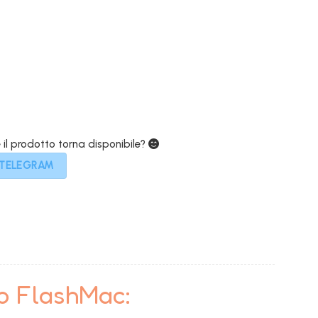
e
attuale
è:
€.
749,00€.
e il prodotto torna disponibile?
 TELEGRAM
to FlashMac: