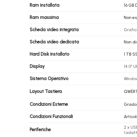
Ram installata
16 GB 
Ram massima
Non es
Scheda video integrata
Grafic
Scheda video dedicata
Non di
Hard Disk installato
1 TB S
Display
14.0″ U
Sistema Operativo
Window
Layout Tastiera
QWERTY
Condizioni Esterne
Grado
Condizioni Funzionali
Artico
2 x USB
Periferiche
(adatt