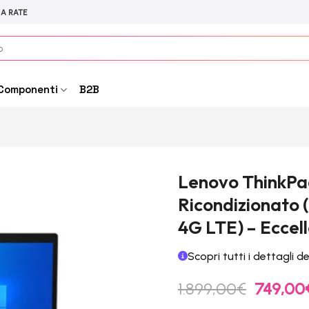
 A RATE
Componenti
B2B
Lenovo ThinkPad
Ricondizionato (
4G LTE) – Eccel
Scopri tutti i dettagli d
Il
1.899,00
€
749,00
prezzo