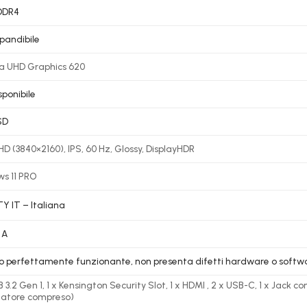
DDR4
pandibile
a UHD Graphics 620
sponibile
SD
HD (3840×2160), IPS, 60 Hz, Glossy, DisplayHDR
s 11 PRO
 IT – Italiana
 A
lo perfettamente funzionante, non presenta difetti hardware o softw
 3.2 Gen 1, 1 x Kensington Security Slot, 1 x HDMI , 2 x USB-C, 1 x Jack 
atore compreso)