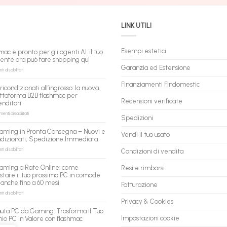
LINK UTILI
Esempi estetici
mac è pronto per gli agenti AI: il tuo
tente ora può fare shopping qui
Garanzia ed Estensione
su
 disabilitati
flashmac
è
Finanziamenti Findomestic
ricondizionati all’ingrosso: la nuova
pronto
ttaforma B2B flashmac per
per
Recensioni verificate
enditori
gli
agenti
su
nti disabilitati
Spedizioni
AI:
PC
il
ricondizionati
aming in Pronta Consegna – Nuovi e
tuo
Vendi il tuo usato
all’ingrosso:
ndizionati, Spedizione Immediata
assistente
la
ora
nuova
su
 disabilitati
Condizioni di vendita
può
piattaforma
PC
fare
B2B
Gaming
aming a Rate Online: come
Resi e rimborsi
shopping
flashmac
in
stare il tuo prossimo PC in comode
qui
per
Pronta
 anche fino a 60 mesi
rivenditori
Fatturazione
Consegna
–
su
 disabilitati
Nuovi
PC
Privacy & Cookies
e
Gaming
uta PC da Gaming: Trasforma il Tuo
Ricondizionati,
a
Impostazioni cookie
io PC in Valore con flashmac
Spedizione
Rate
Immediata