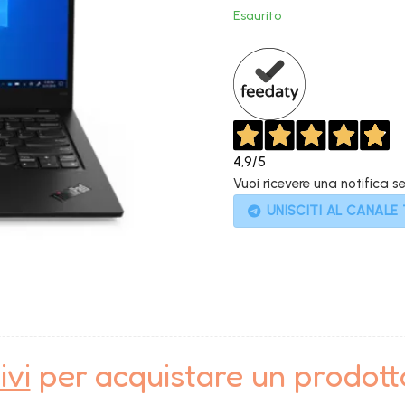
original
Esaurito
era:
1.899,00
4,9
/5
Vuoi ricevere una notifica s
UNISCITI AL CANALE
ivi
per acquistare un prodot