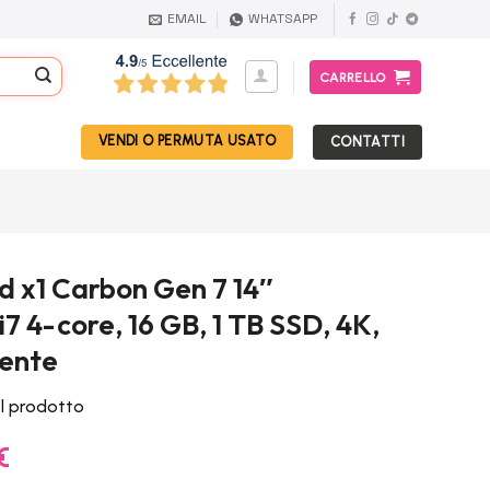
EMAIL
WHATSAPP
CARRELLO
VENDI O PERMUTA USATO
CONTATTI
 x1 Carbon Gen 7 14″
i7 4-core, 16 GB, 1 TB SSD, 4K,
lente
el prodotto
Il
€
prezzo