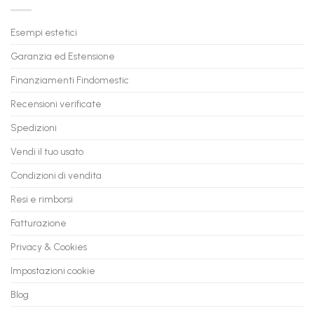
Trasforma
prossimo
il
PC
Tuo
in
Esempi estetici
Vecchio
comode
PC
rate,
Garanzia ed Estensione
in
anche
Valore
fino
con
Finanziamenti Findomestic
a
flashmac
60
mesi
Recensioni verificate
Spedizioni
Vendi il tuo usato
Condizioni di vendita
Resi e rimborsi
Fatturazione
Privacy & Cookies
Impostazioni cookie
Blog