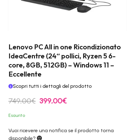
Lenovo PC All in one Ricondizionato
IdeaCentre (24″ pollici, Ryzen 5 6-
core, 8GB, 512GB) – Windows 11 –
Eccellente
Scopri tutti i dettagli del prodotto
Il
Il
749,00
€
399,00
€
prezzo
prezzo
originale
attuale
Esaurito
era:
è:
749,00€.
399,00€.
Vuoi ricevere una notifica se il prodotto torna
disponibile?