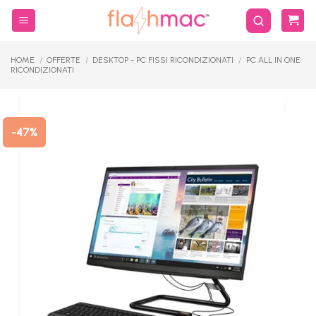
Salta
ai
contenuti
HOME
/
OFFERTE
/
DESKTOP - PC FISSI RICONDIZIONATI
/
PC ALL IN ONE
RICONDIZIONATI
-47%