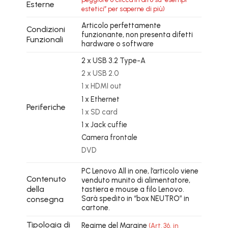
Esterne
estetici” per saperne di più)
Articolo perfettamente
Condizioni
funzionante, non presenta difetti
Funzionali
hardware o software
2 x USB 3.2 Type-A
2 x USB 2.0
1 x HDMI out
1 x Ethernet
Periferiche
1 x SD card
1 x Jack cuffie
Camera frontale
DVD
PC Lenovo All in one, l’articolo viene
Contenuto
venduto munito di alimentatore,
della
tastiera e mouse a filo Lenovo.
Sarà spedito in “box NEUTRO” in
consegna
cartone.
Tipologia di
Regime del Margine
(Art. 36, in