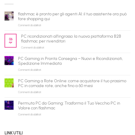
flashmac è pronto per gli agenti AI: il tuo assistente ora può
fare shopping qui
su
Commenti disabilitati
flashmac
è
PC ricondizionati all’ingrosso: la nuova piattaforma B2B
pronto
06
flashmac per rivenditori
Apr
per
su
Commenti disabilitati
gli
PC
agenti
ricondizionati
AI:
PC Gaming in Pronta Consegna – Nuovi e Ricondizionati,
all’ingrosso:
il
Spedizione Immediata
la
tuo
su
Commenti disabilitati
nuova
assistente
PC
piattaforma
ora
Gaming
B2B
può
PC Gaming a Rate Online: come acquistare il tuo prossimo
in
flashmac
fare
PC in comode rate, anche fino a 60 mesi
Pronta
per
shopping
su
Commenti disabilitati
Consegna
rivenditori
qui
PC
–
Gaming
Nuovi
Permuta PC da Gaming: Trasforma il Tuo Vecchio PC in
a
e
Valore con flashmac
Rate
Ricondizionati,
su
Commenti disabilitati
Online:
Spedizione
Permuta
come
Immediata
PC
acquistare
da
il
LINK UTILI
Gaming:
tuo