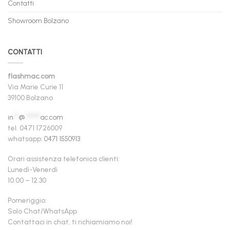
Contatti
Showroom Bolzano
CONTATTI
flashmac.com
Via Marie Curie 11
39100 Bolzano
in
**
@
******
ac.com
tel. 0471 1726009
whatsapp:
0471 1550913
Orari assistenza telefonica clienti:
Lunedì-Venerdì
10.00 – 12.30
Pomeriggio:
Solo Chat/WhatsApp
Contattaci in chat, ti richiamiamo noi!