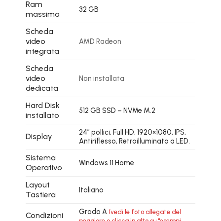
Ram
32 GB
massima
Scheda
video
AMD Radeon
integrata
Scheda
video
Non installata
dedicata
Hard Disk
512 GB SSD – NVMe M.2
installato
24″ pollici, Full HD, 1920×1080, IPS,
Display
Antiriflesso, Retroilluminato a LED.
Sistema
Windows 11 Home
Operativo
Layout
Italiano
Tastiera
Grado A
(vedi le foto allegate del
Condizioni
peggiore o clicca in alto su “esempi