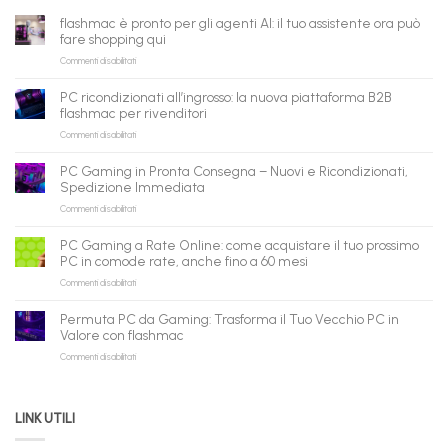
flashmac è pronto per gli agenti AI: il tuo assistente ora può
fare shopping qui
su
Commenti disabilitati
flashmac
è
PC ricondizionati all’ingrosso: la nuova piattaforma B2B
pronto
flashmac per rivenditori
per
su
Commenti disabilitati
gli
PC
agenti
ricondizionati
AI:
PC Gaming in Pronta Consegna – Nuovi e Ricondizionati,
all’ingrosso:
il
Spedizione Immediata
la
tuo
su
Commenti disabilitati
nuova
assistente
PC
piattaforma
ora
Gaming
B2B
può
PC Gaming a Rate Online: come acquistare il tuo prossimo
in
flashmac
fare
PC in comode rate, anche fino a 60 mesi
Pronta
per
shopping
su
Commenti disabilitati
Consegna
rivenditori
qui
PC
–
Gaming
Nuovi
Permuta PC da Gaming: Trasforma il Tuo Vecchio PC in
a
e
Valore con flashmac
Rate
Ricondizionati,
su
Commenti disabilitati
Online:
Spedizione
Permuta
come
Immediata
PC
acquistare
da
il
LINK UTILI
Gaming:
tuo
Trasforma
prossimo
il
PC