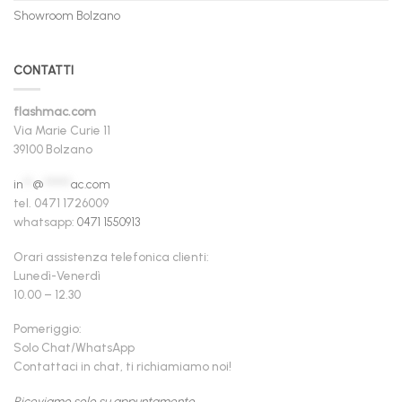
Showroom Bolzano
CONTATTI
flashmac.com
Via Marie Curie 11
39100 Bolzano
in
**
@
******
ac.com
tel. 0471 1726009
whatsapp:
0471 1550913
Orari assistenza telefonica clienti:
Lunedì-Venerdì
10.00 – 12.30
Pomeriggio:
Solo Chat/WhatsApp
Contattaci in chat, ti richiamiamo noi!
Riceviamo solo su appuntamento.