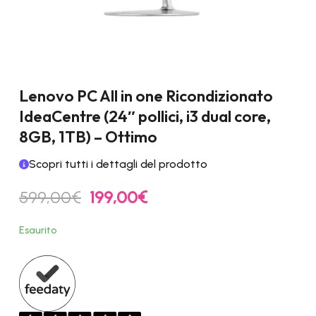
Lenovo PC All in one Ricondizionato
IdeaCentre (24″ pollici, i3 dual core,
8GB, 1TB) – Ottimo
Scopri tutti i dettagli del prodotto
Il
Il
599,00
€
199,00
€
prezzo
prezzo
originale
attuale
Esaurito
era:
è:
599,00€.
199,00€.