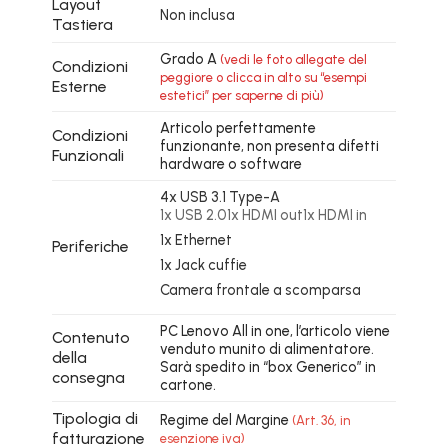
Layout
Non inclusa
Tastiera
Grado A
(vedi le foto allegate del
Condizioni
peggiore o clicca in alto su “esempi
Esterne
estetici” per saperne di più)
Articolo perfettamente
Condizioni
funzionante, non presenta difetti
Funzionali
hardware o software
4x USB 3.1 Type-A
1x USB 2.01x HDMI out1x HDMI in
1x Ethernet
Periferiche
1x Jack cuffie
Camera frontale a scomparsa
PC Lenovo All in one, l’articolo viene
Contenuto
venduto munito di alimentatore.
della
Sarà spedito in “box Generico” in
consegna
cartone.
Tipologia di
Regime del Margine
(Art. 36, in
fatturazione
esenzione iva)