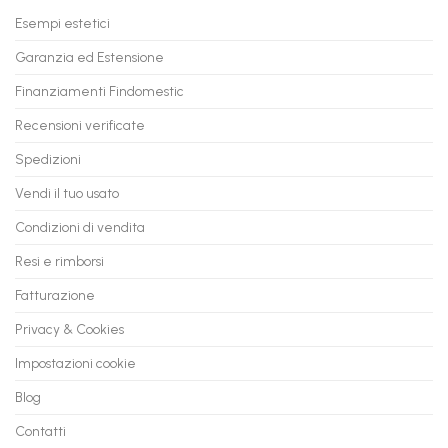
Tuo
in
Esempi estetici
Vecchio
comode
PC
rate,
Garanzia ed Estensione
in
anche
Valore
fino
con
Finanziamenti Findomestic
a
flashmac
60
mesi
Recensioni verificate
Spedizioni
Vendi il tuo usato
Condizioni di vendita
Resi e rimborsi
Fatturazione
Privacy & Cookies
Impostazioni cookie
Blog
Contatti