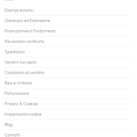
il
PC
Tuo
in
Esempi estetici
Vecchio
comode
PC
rate,
Garanzia ed Estensione
in
anche
Valore
fino
con
Finanziamenti Findomestic
a
flashmac
60
mesi
Recensioni verificate
Spedizioni
Vendi il tuo usato
Condizioni di vendita
Resi e rimborsi
Fatturazione
Privacy & Cookies
Impostazioni cookie
Blog
Contatti