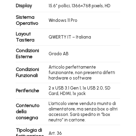
Display
15.6″ pollici, 1366×768 pixels, HD
Sistema
Windows 11 Pro
Operativo
Layout
QWERTY IT – Italiana
Tastiera
Condizioni
Grado AB
Esterne
Articolo perfettamente
Condizioni
funzionante, non presenta difetti
Funzionali
hardware o software
2 x USB 3.1 Gen 1, 1x USB 2.0, SD
Periferiche
Card, HDMI, 1x jack
L’articolo viene venduto munito di
Contenuto
alimentatore, ma senza box o altri
della
accessori. Sarà spedito in “box
consegna
neutro” in cartone.
Tipologia di
Art. 36