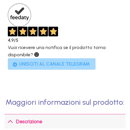
577,00€.
229,00€.
4,9
/5
Vuoi ricevere una notifica se il prodotto torna
disponibile?
UNISCITI AL CANALE TELEGRAM
Maggiori informazioni sul prodotto:
Descrizione