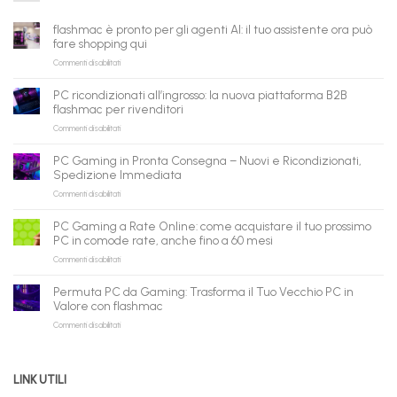
flashmac è pronto per gli agenti AI: il tuo assistente ora può
fare shopping qui
su
Commenti disabilitati
flashmac
è
PC ricondizionati all’ingrosso: la nuova piattaforma B2B
pronto
flashmac per rivenditori
per
su
Commenti disabilitati
gli
PC
agenti
ricondizionati
AI:
PC Gaming in Pronta Consegna – Nuovi e Ricondizionati,
all’ingrosso:
il
Spedizione Immediata
la
tuo
su
Commenti disabilitati
nuova
assistente
PC
piattaforma
ora
Gaming
B2B
può
PC Gaming a Rate Online: come acquistare il tuo prossimo
in
flashmac
fare
PC in comode rate, anche fino a 60 mesi
Pronta
per
shopping
su
Commenti disabilitati
Consegna
rivenditori
qui
PC
–
Gaming
Nuovi
Permuta PC da Gaming: Trasforma il Tuo Vecchio PC in
a
e
Valore con flashmac
Rate
Ricondizionati,
su
Commenti disabilitati
Online:
Spedizione
Permuta
come
Immediata
PC
acquistare
da
il
LINK UTILI
Gaming:
tuo
Trasforma
prossimo