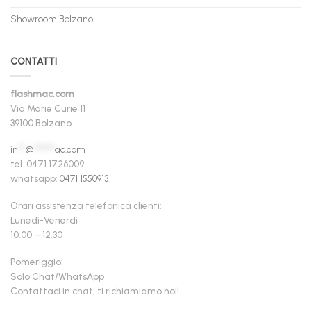
Showroom Bolzano
CONTATTI
flashmac.com
Via Marie Curie 11
39100 Bolzano
in
**
@
******
ac.com
tel. 0471 1726009
whatsapp:
0471 1550913
Orari assistenza telefonica clienti:
Lunedì-Venerdì
10.00 – 12.30
Pomeriggio:
Solo Chat/WhatsApp
Contattaci in chat, ti richiamiamo noi!