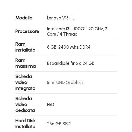
Modello
Lenovo V15-IIL
Intel core i3 – 100G1 1.20 GHz, 2
Processore
Core / 4 Thread
Ram
8 GB, 2400 Mhz DDR4
installata
Ram
Espandibile fino a 24 GB
massima
Scheda
video
Intel UHD Graphics
integrata
Scheda
video
N/D
dedicata
Hard Disk
256 GB SSD
installato