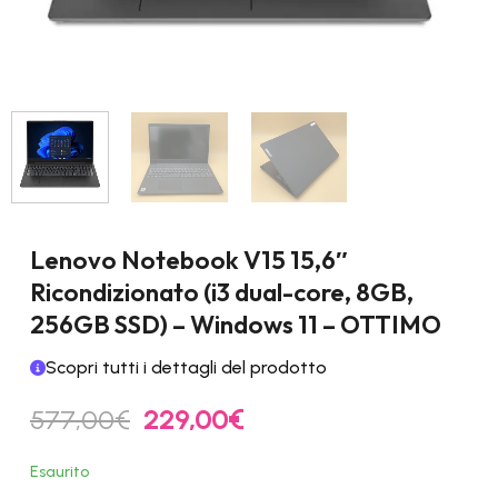
Lenovo Notebook V15 15,6″
Ricondizionato (i3 dual-core, 8GB,
256GB SSD) – Windows 11 – OTTIMO
Scopri tutti i dettagli del prodotto
Il
Il
577,00
€
229,00
€
prezzo
prezzo
originale
attuale
Esaurito
era:
è: