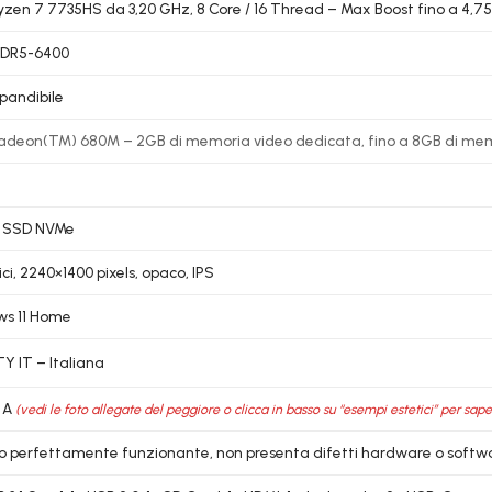
zen 7 7735HS da 3,20 GHz, 8 Core / 16 Thread – Max Boost fino a 4,7
DDR5-6400
pandibile
deon(TM) 680M – 2GB di memoria video dedicata, fino a 8GB di mem
B SSD NVMe
lici, 2240×1400 pixels, opaco, IPS
s 11 Home
 IT – Italiana
 A
(vedi le foto allegate del peggiore o clicca in basso su “esempi estetici” per sape
lo perfettamente funzionante, non presenta difetti hardware o softw