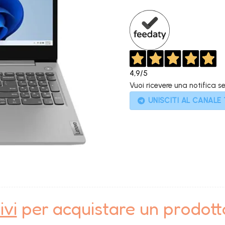
899,00€.
4,9
/5
Vuoi ricevere una notifica s
UNISCITI AL CANALE
ivi
per acquistare un prodot