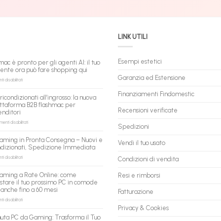
LINK UTILI
Esempi estetici
mac è pronto per gli agenti AI: il tuo
tente ora può fare shopping qui
Garanzia ed Estensione
su
 disabilitati
flashmac
è
Finanziamenti Findomestic
ricondizionati all’ingrosso: la nuova
pronto
ttaforma B2B flashmac per
per
Recensioni verificate
enditori
gli
agenti
su
nti disabilitati
Spedizioni
AI:
PC
il
ricondizionati
aming in Pronta Consegna – Nuovi e
tuo
Vendi il tuo usato
all’ingrosso:
ndizionati, Spedizione Immediata
assistente
la
ora
nuova
su
 disabilitati
Condizioni di vendita
può
piattaforma
PC
fare
B2B
Gaming
aming a Rate Online: come
Resi e rimborsi
shopping
flashmac
in
stare il tuo prossimo PC in comode
qui
per
Pronta
 anche fino a 60 mesi
rivenditori
Fatturazione
Consegna
–
su
 disabilitati
Nuovi
PC
Privacy & Cookies
e
Gaming
uta PC da Gaming: Trasforma il Tuo
Ricondizionati,
a