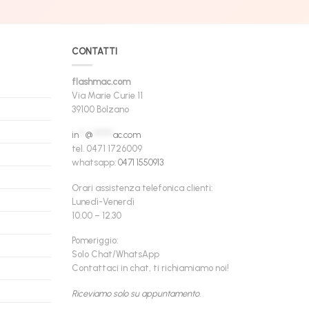
CONTATTI
flashmac.com
Via Marie Curie 11
39100 Bolzano
in
**
@
******
ac.com
tel. 0471 1726009
whatsapp:
0471 1550913
Orari assistenza telefonica clienti:
Lunedì-Venerdì
10.00 – 12.30
Pomeriggio:
Solo Chat/WhatsApp
Contattaci in chat, ti richiamiamo noi!
Riceviamo solo su appuntamento.