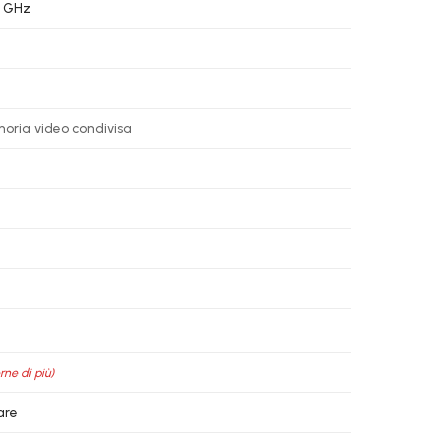
5 GHz
oria video condivisa
rne di più)
are