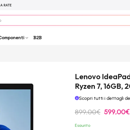
 A RATE
Componenti
B2B
Lenovo IdeaPad 
Ryzen 7, 16GB, 2
Scopri tutti i dettagli d
Il
899,00
€
599,00
€
prezzo
originale
Esaurito
era: