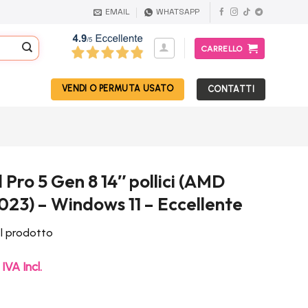
EMAIL
WHATSAPP
CARRELLO
VENDI O PERMUTA USATO
CONTATTI
Pro 5 Gen 8 14″ pollici (AMD
023) – Windows 11 – Eccellente
el prodotto
Il
IVA Incl.
prezzo
attuale
è: