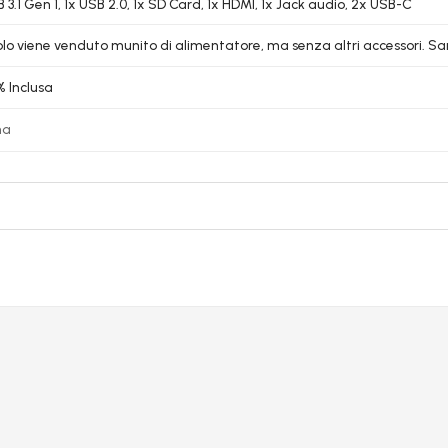
 3.1 Gen 1, 1x USB 2.0, 1x SD Card, 1x HDMI, 1x Jack audio, 2x USB-C
colo viene venduto munito di alimentatore, ma senza altri accessori. Sar
% Inclusa
na