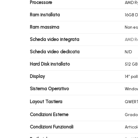
Processore
AMD Ry
Ram installata
16GB 
Ram massima
Non es
Scheda video integrata
AMD Ra
Scheda video dedicata
N/D
Hard Disk installato
512 G
Display
14″ pol
Sistema Operativo
Window
Layout Tastiera
QWERTY
Condizioni Esterne
Grado
Condizioni Funzionali
Artico