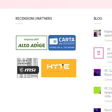
RECENSIONI | PARTNERS
BLOG
flash
assis
Commenti
PC 
06
pia
Apr
riv
Comme
PC G
Rico
Commenti
PC G
acqui
rate,
Commenti
Perm