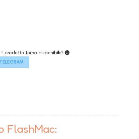
599,00€.
e il prodotto torna disponibile?
 TELEGRAM
to FlashMac: