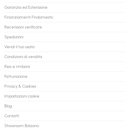
PC
rate,
Garanzia ed Estensione
in
anche
Valore
fino
con
Finanziamenti Findomestic
a
flashmac
60
mesi
Recensioni verificate
Spedizioni
Vendi il tuo usato
Condizioni di vendita
Resi e rimborsi
Fatturazione
Privacy & Cookies
Impostazioni cookie
Blog
Contatti
Showroom Bolzano