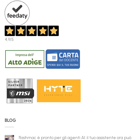
4,9
/5
BLOG
flashmac è pronto per gli agenti AI: il tuo assistente ora può