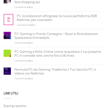
fare shopping qui
su
Commenti disabilitati
flashmac
è
PC ricondizionati all’ingrosso: la nuova piattaforma B2B
pronto
06
flashmac per rivenditori
Apr
per
su
Commenti disabilitati
gli
PC
agenti
ricondizionati
AI:
PC Gaming in Pronta Consegna – Nuovi e Ricondizionati,
all’ingrosso:
il
Spedizione Immediata
la
tuo
su
Commenti disabilitati
nuova
assistente
PC
piattaforma
ora
Gaming
B2B
può
PC Gaming a Rate Online: come acquistare il tuo prossimo
in
flashmac
fare
PC in comode rate, anche fino a 60 mesi
Pronta
per
shopping
su
Commenti disabilitati
Consegna
rivenditori
qui
PC
–
Gaming
Nuovi
Permuta PC da Gaming: Trasforma il Tuo Vecchio PC in
a
e
Valore con flashmac
Rate
Ricondizionati,
su
Commenti disabilitati
Online:
Spedizione
Permuta
come
Immediata
PC
acquistare
da
il
LINK UTILI
Gaming:
tuo
Trasforma
prossimo
il
PC
Tuo
in
Esempi estetici
Vecchio
comode