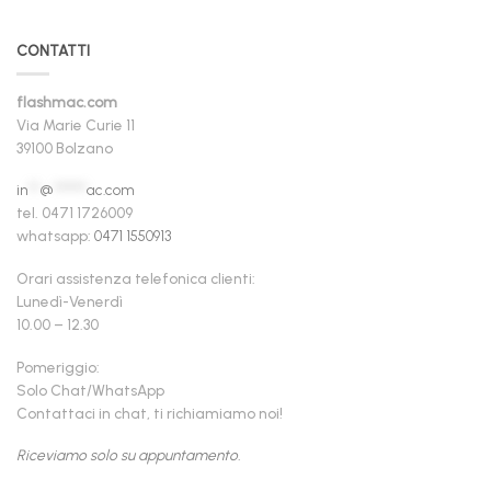
CONTATTI
flashmac.com
Via Marie Curie 11
39100 Bolzano
in
**
@
******
ac.com
tel. 0471 1726009
whatsapp:
0471 1550913
Orari assistenza telefonica clienti:
Lunedì-Venerdì
10.00 – 12.30
Pomeriggio:
Solo Chat/WhatsApp
Contattaci in chat, ti richiamiamo noi!
Riceviamo solo su appuntamento.