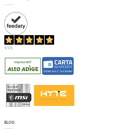
4,9
/5
BLOG