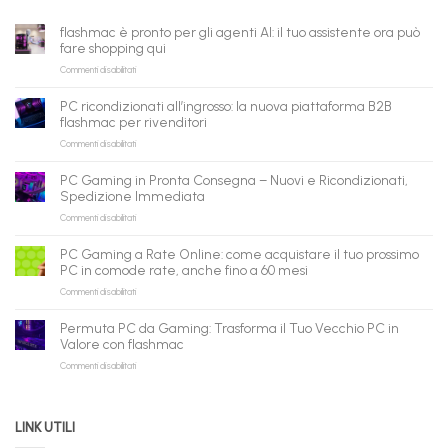
flashmac è pronto per gli agenti AI: il tuo assistente ora può
fare shopping qui
su
Commenti disabilitati
flashmac
è
PC ricondizionati all’ingrosso: la nuova piattaforma B2B
pronto
flashmac per rivenditori
per
su
Commenti disabilitati
gli
PC
agenti
ricondizionati
AI:
PC Gaming in Pronta Consegna – Nuovi e Ricondizionati,
all’ingrosso:
il
Spedizione Immediata
la
tuo
su
Commenti disabilitati
nuova
assistente
PC
piattaforma
ora
Gaming
B2B
può
PC Gaming a Rate Online: come acquistare il tuo prossimo
in
flashmac
fare
PC in comode rate, anche fino a 60 mesi
Pronta
per
shopping
su
Commenti disabilitati
Consegna
rivenditori
qui
PC
–
Gaming
Nuovi
Permuta PC da Gaming: Trasforma il Tuo Vecchio PC in
a
e
Valore con flashmac
Rate
Ricondizionati,
su
Commenti disabilitati
Online:
Spedizione
Permuta
come
Immediata
PC
acquistare
da
il
LINK UTILI
Gaming:
tuo
Trasforma
prossimo