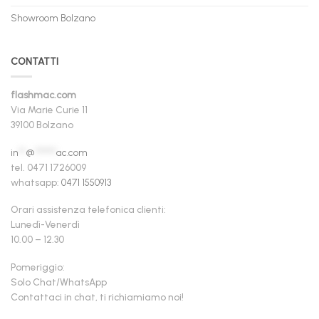
Showroom Bolzano
CONTATTI
flashmac.com
Via Marie Curie 11
39100 Bolzano
in
**
@
******
ac.com
tel. 0471 1726009
whatsapp:
0471 1550913
Orari assistenza telefonica clienti:
Lunedì-Venerdì
10.00 – 12.30
Pomeriggio:
Solo Chat/WhatsApp
Contattaci in chat, ti richiamiamo noi!