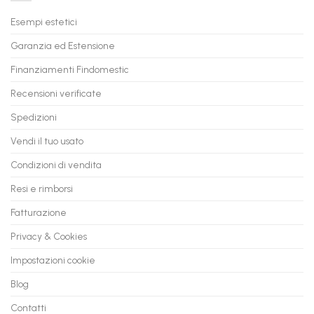
il
PC
Tuo
in
Esempi estetici
Vecchio
comode
PC
rate,
Garanzia ed Estensione
in
anche
Valore
fino
con
Finanziamenti Findomestic
a
flashmac
60
mesi
Recensioni verificate
Spedizioni
Vendi il tuo usato
Condizioni di vendita
Resi e rimborsi
Fatturazione
Privacy & Cookies
Impostazioni cookie
Blog
Contatti