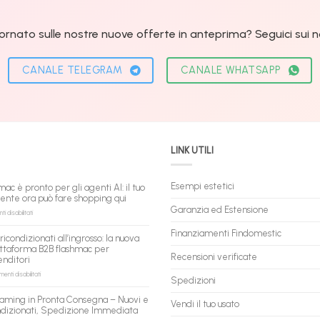
ornato sulle nostre nuove offerte in anteprima? Seguici sui nos
CANALE TELEGRAM
CANALE WHATSAPP
LINK UTILI
Esempi estetici
mac è pronto per gli agenti AI: il tuo
tente ora può fare shopping qui
Garanzia ed Estensione
su
 disabilitati
flashmac
è
Finanziamenti Findomestic
ricondizionati all’ingrosso: la nuova
pronto
ttaforma B2B flashmac per
per
Recensioni verificate
enditori
gli
agenti
su
nti disabilitati
Spedizioni
AI:
PC
il
ricondizionati
aming in Pronta Consegna – Nuovi e
tuo
Vendi il tuo usato
all’ingrosso:
ndizionati, Spedizione Immediata
assistente
la