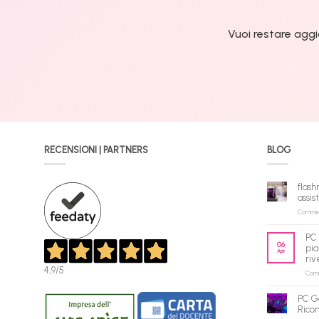
Vuoi restare aggi
RECENSIONI | PARTNERS
BLOG
flash
assis
Commenti
PC 
06
pia
Apr
riv
4,9
/5
Comme
PC G
Rico