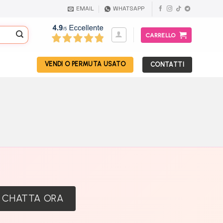
EMAIL
WHATSAPP
CARRELLO
VENDI O PERMUTA USATO
CONTATTI
:
CHATTA ORA