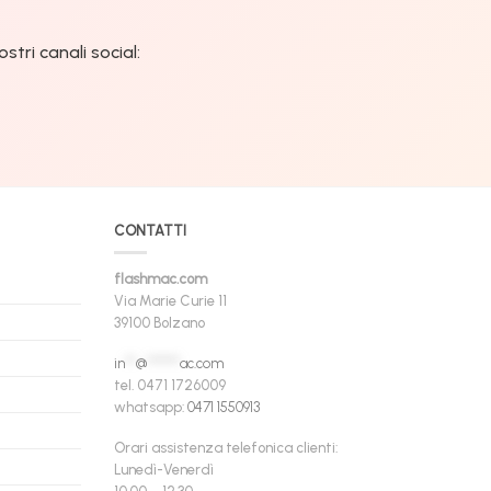
tri canali social:
CONTATTI
flashmac.com
Via Marie Curie 11
39100 Bolzano
in
**
@
******
ac.com
tel. 0471 1726009
whatsapp:
0471 1550913
Orari assistenza telefonica clienti:
Lunedì-Venerdì