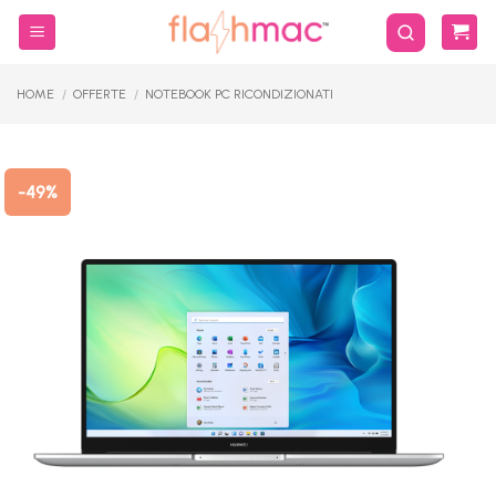
Salta
ai
contenuti
HOME
/
OFFERTE
/
NOTEBOOK PC RICONDIZIONATI
-49%