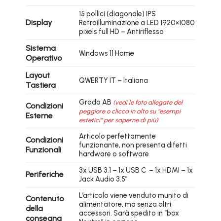
15 pollici (diagonale) IPS
Display
Retroilluminazione a LED 1920×1080
pixels full HD – Antiriflesso
Sistema
Windows 11 Home
Operativo
Layout
QWERTY IT – Italiana
Tastiera
Grado AB
(vedi le foto allegate del
Condizioni
peggiore o clicca in alto su “esempi
Esterne
estetici” per saperne di più)
Articolo perfettamente
Condizioni
funzionante, non presenta difetti
Funzionali
hardware o software
3x USB 3.1 – 1x USB C – 1x HDMI – 1x
Periferiche
Jack Audio 3.5″
L’articolo viene venduto munito di
Contenuto
alimentatore, ma senza altri
della
accessori. Sarà spedito in “box
consegna