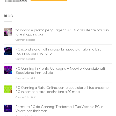
BLOG
flashmac è pronto per gli agenti AI: il tuo assistente ora può
fare shopping qui
su
Commenti disabilitati
flashmac
è
PC ricondizionati all’ingrosso: la nuova piattaforma B2B
pronto
flashmac per rivenditori
per
su
Commenti disabilitati
gli
PC
agenti
ricondizionati
AI:
PC Gaming in Pronta Consegna – Nuovi e Ricondizionati,
all’ingrosso:
il
Spedizione Immediata
la
tuo
su
Commenti disabilitati
nuova
assistente
PC
piattaforma
ora
Gaming
B2B
può
PC Gaming a Rate Online: come acquistare il tuo prossimo
in
flashmac
fare
PC in comode rate, anche fino a 60 mesi
Pronta
per
shopping
su
Commenti disabilitati
Consegna
rivenditori
qui
PC
–
Gaming
Nuovi
Permuta PC da Gaming: Trasforma il Tuo Vecchio PC in
a
e
Valore con flashmac
Rate
Ricondizionati,