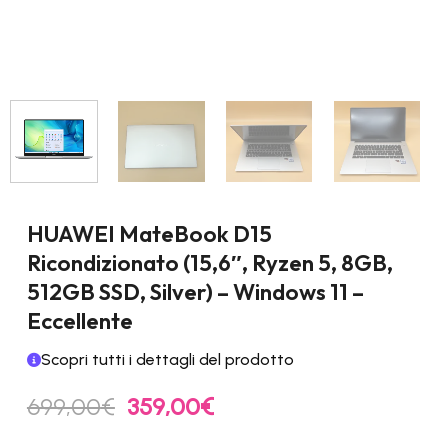
HUAWEI MateBook D15
Ricondizionato (15,6″, Ryzen 5, 8GB,
512GB SSD, Silver) – Windows 11 –
Eccellente
Scopri tutti i dettagli del prodotto
Il
Il
699,00
€
359,00
€
prezzo
prezzo
originale
attuale