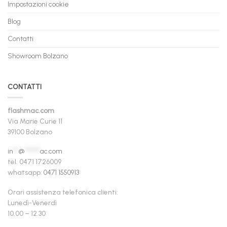
Impostazioni cookie
Blog
Contatti
Showroom Bolzano
CONTATTI
flashmac.com
Via Marie Curie 11
39100 Bolzano
in
**
@
******
ac.com
tel. 0471 1726009
whatsapp:
0471 1550913
Orari assistenza telefonica clienti:
Lunedì-Venerdì
10.00 – 12.30