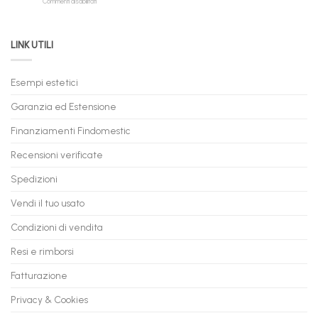
su
Commenti disabilitati
Online:
Spedizione
Permuta
come
Immediata
PC
acquistare
da
il
LINK UTILI
Gaming:
tuo
Trasforma
prossimo
il
PC
Tuo
in
Esempi estetici
Vecchio
comode
PC
rate,
Garanzia ed Estensione
in
anche
Valore
fino
con
Finanziamenti Findomestic
a
flashmac
60
mesi
Recensioni verificate
Spedizioni
Vendi il tuo usato
Condizioni di vendita
Resi e rimborsi
Fatturazione
Privacy & Cookies