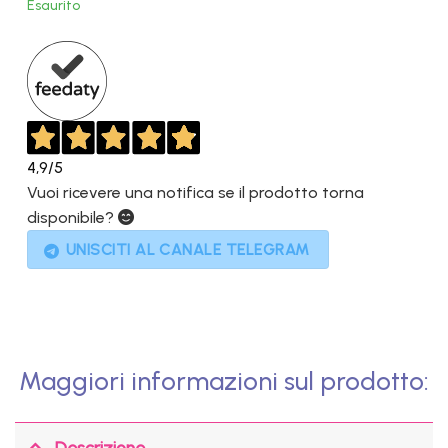
Esaurito
era:
è:
699,00€.
359,00€.
4,9
/5
Vuoi ricevere una notifica se il prodotto torna
disponibile?
UNISCITI AL CANALE TELEGRAM
Maggiori informazioni sul prodotto:
Descrizione