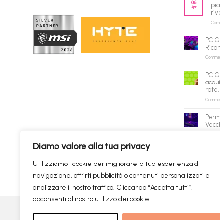
06
pia
Apr
riv
Comme
PC G
Rico
Commenti
PC G
acqui
rate,
Commenti
Perm
Vecch
Commenti
Diamo valore alla tua privacy
✕
Utilizziamo i cookie per migliorare la tua esperienza di
navigazione, offrirti pubblicità o contenuti personalizzati e
Prodotti consigliati
✦
RICERCHE DI TENDENZA
analizzare il nostro traffico. Cliccando “Accetta tutti”,
acconsenti al nostro utilizzo dei cookie.
Visa
PayPal