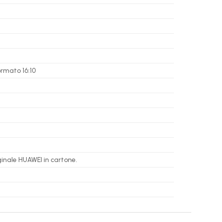
formato 16:10
ginale HUAWEI in cartone.