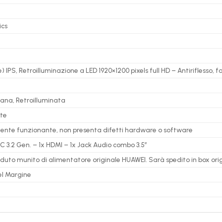
ics
e) IPS, Retroilluminazione a LED 1920×1200 pixels full HD – Antiriflesso, 
ana, Retroilluminata
nte
mente funzionante, non presenta difetti hardware o software
 C 3.2 Gen. – 1x HDMI – 1x Jack Audio combo 3.5″
enduto munito di alimentatore originale HUAWEI. Sarà spedito in box ori
el Margine