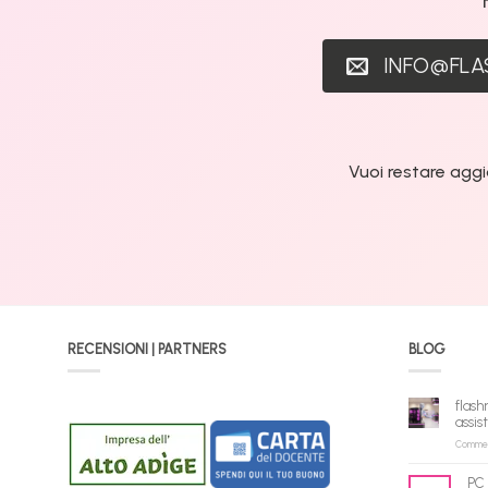
INFO@FL
Vuoi restare aggi
RECENSIONI | PARTNERS
BLOG
flash
assis
Commenti
PC 