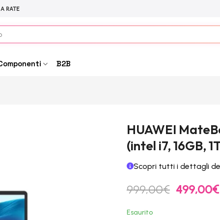
 A RATE
Componenti
B2B
HUAWEI MateBoo
(intel i7, 16GB, 
Scopri tutti i dettagli d
Il
999,00
€
499,00
€
prezzo
originale
Esaurito
era: