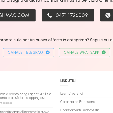
Hai bisogno di aiuto? Contatta il nostro Servizio Clienti
ASHMAC.COM
0471 1726009
ornato sulle nostre nuove offerte in anteprima? Seguici sui nos
CANALE TELEGRAM
CANALE WHATSAPP
LINK UTILI
Esempi estetici
mac è pronto per gli agenti AI: il tuo
tente ora può fare shopping qui
Garanzia ed Estensione
su
 disabilitati
flashmac
è
Finanziamenti Findomestic
ricondizionati all’ingrosso: la nuova