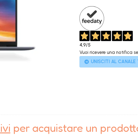
999,00€.
4,9
/5
Vuoi ricevere una notifica s
UNISCITI AL CANALE
ivi
per acquistare un prodot