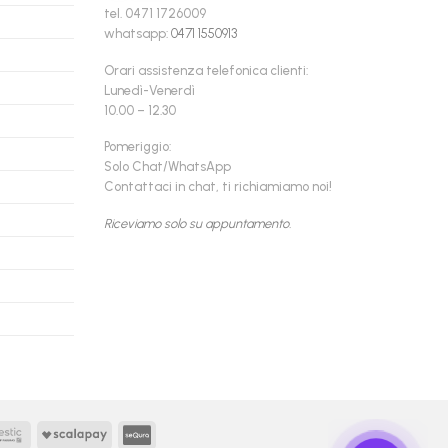
tel. 0471 1726009
whatsapp:
0471 1550913
Orari assistenza telefonica clienti:
Lunedì-Venerdì
10.00 – 12.30
Pomeriggio:
Solo Chat/WhatsApp
Contattaci in chat, ti richiamiamo noi!
Riceviamo solo su appuntamento.
Findomestic
Scalapay
seQura