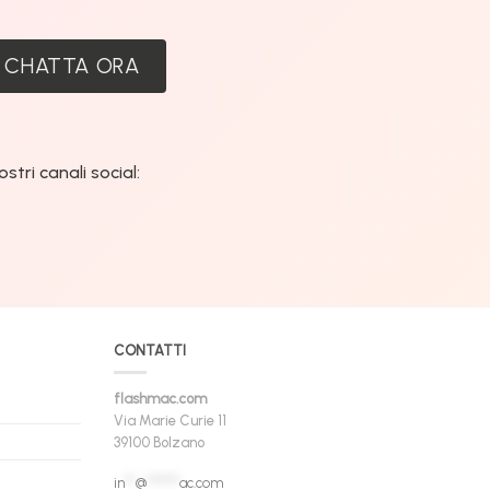
:
CHATTA ORA
tri canali social:
CONTATTI
flashmac.com
Via Marie Curie 11
39100 Bolzano
in
**
@
******
ac.com