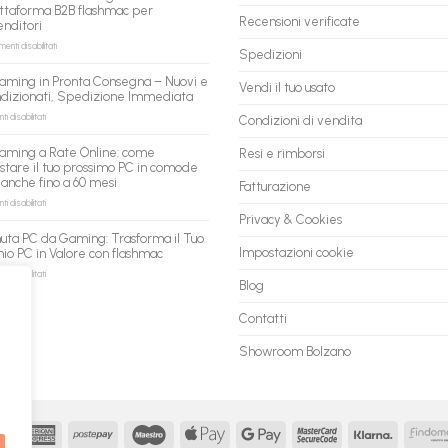
pronto
ttaforma B2B flashmac per
per
Recensioni verificate
enditori
gli
agenti
su
nti disabilitati
Spedizioni
AI:
PC
il
ricondizionati
aming in Pronta Consegna – Nuovi e
tuo
Vendi il tuo usato
all’ingrosso:
ndizionati, Spedizione Immediata
assistente
la
ora
nuova
su
 disabilitati
Condizioni di vendita
può
piattaforma
PC
fare
B2B
Gaming
aming a Rate Online: come
Resi e rimborsi
shopping
flashmac
in
stare il tuo prossimo PC in comode
qui
per
Pronta
 anche fino a 60 mesi
rivenditori
Fatturazione
Consegna
–
su
 disabilitati
Nuovi
PC
Privacy & Cookies
e
Gaming
uta PC da Gaming: Trasforma il Tuo
Ricondizionati,
a
Impostazioni cookie
io PC in Valore con flashmac
Spedizione
Rate
Immediata
Online:
su
 disabilitati
Blog
come
Permuta
acquistare
PC
il
da
Contatti
tuo
Gaming:
prossimo
Trasforma
Showroom Bolzano
PC
il
in
Tuo
comode
Vecchio
rate,
PC
anche
in
fino
Valore
MasterCard
American
Postepay
Maestro
Apple
Google
MasterCard
Klarna
a
con