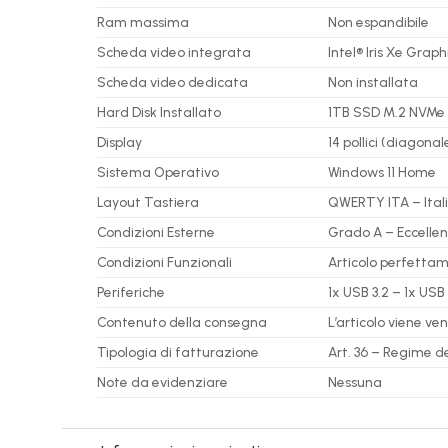
Ram massima
Non espandibile
Scheda video integrata
Intel® Iris Xe Graph
Scheda video dedicata
Non installata
Hard Disk Installato
1TB SSD M.2 NVMe
Display
14 pollici (diagonal
Sistema Operativo
Windows 11 Home
Layout Tastiera
QWERTY ITA – Itali
Condizioni Esterne
Grado A – Eccelle
Condizioni Funzionali
Articolo perfetta
Periferiche
1x USB 3.2 – 1x USB
Contenuto della consegna
L’articolo viene v
Tipologia di fatturazione
Art. 36 – Regime d
Note da evidenziare
Nessuna