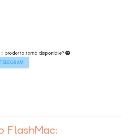
499,00€.
e il prodotto torna disponibile?
 TELEGRAM
to FlashMac: