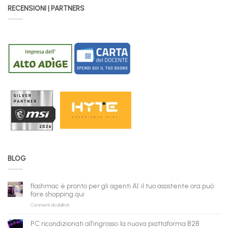
RECENSIONI | PARTNERS
BLOG
flashmac è pronto per gli agenti AI: il tuo assistente ora può
fare shopping qui
su
Commenti disabilitati
flashmac
è
PC ricondizionati all’ingrosso: la nuova piattaforma B2B
pronto