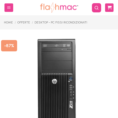
Salta
ai
contenuti
HOME
/
OFFERTE
/
DESKTOP - PC FISSI RICONDIZIONATI
-87%