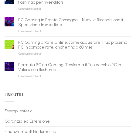
flashmac per rivenditori
per
su
Commenti disabilitati
gli
PC
agenti
ricondizionati
AI:
PC Gaming in Pronta Consegna – Nuovi e Ricondizionati,
all’ingrosso:
il
Spedizione Immediata
la
tuo
su
Commenti disabilitati
nuova
assistente
PC
piattaforma
ora
Gaming
B2B
può
PC Gaming a Rate Online: come acquistare il tuo prossimo
in
flashmac
fare
PC in comode rate, anche fino a 60 mesi
Pronta
per
shopping
su
Commenti disabilitati
Consegna
rivenditori
qui
PC
–
Gaming
Nuovi
Permuta PC da Gaming: Trasforma il Tuo Vecchio PC in
a
e
Valore con flashmac
Rate
Ricondizionati,
su
Commenti disabilitati
Online:
Spedizione
Permuta
come
Immediata
PC
acquistare
da
il
LINK UTILI
Gaming:
tuo
Trasforma
prossimo
il
PC
Tuo
in
Esempi estetici
Vecchio
comode
PC
rate,
Garanzia ed Estensione
in
anche
Valore
fino
con
Finanziamenti Findomestic
a
flashmac
60