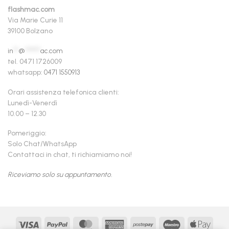
flashmac.com
Via Marie Curie 11
39100 Bolzano
in
**
@
******
ac.com
tel. 0471 1726009
whatsapp:
0471 1550913
Orari assistenza telefonica clienti:
Lunedì-Venerdì
10.00 – 12.30
Pomeriggio:
Solo Chat/WhatsApp
Contattaci in chat, ti richiamiamo noi!
Riceviamo solo su appuntamento.
Visa
PayPal
MasterCard
American
Postepay
Maestro
Appl