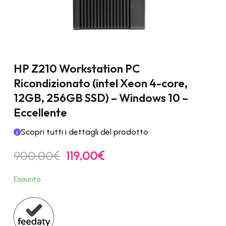
HP Z210 Workstation PC
Ricondizionato (intel Xeon 4-core,
12GB, 256GB SSD) – Windows 10 –
Eccellente
Scopri tutti i dettagli del prodotto
Il
Il
900,00
€
119,00
€
prezzo
prezzo
originale
attuale
Esaurito
era:
è:
900,00€.
119,00€.