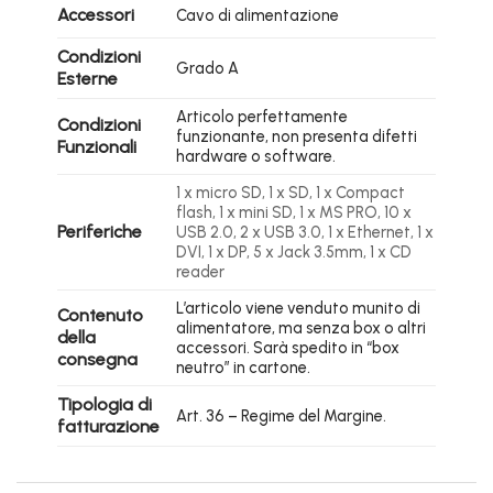
Accessori
Cavo di alimentazione
Condizioni
Grado A
Esterne
Articolo perfettamente
Condizioni
funzionante, non presenta difetti
Funzionali
hardware o software.
1 x micro SD, 1 x SD, 1 x Compact
flash, 1 x mini SD, 1 x MS PRO, 10 x
Periferiche
USB 2.0, 2 x USB 3.0, 1 x Ethernet, 1 x
DVI, 1 x DP, 5 x Jack 3.5mm, 1 x CD
reader
L’articolo viene venduto munito di
Contenuto
alimentatore, ma senza box o altri
della
accessori. Sarà spedito in “box
consegna
neutro” in cartone.
Tipologia di
Art. 36 – Regime del Margine.
fatturazione