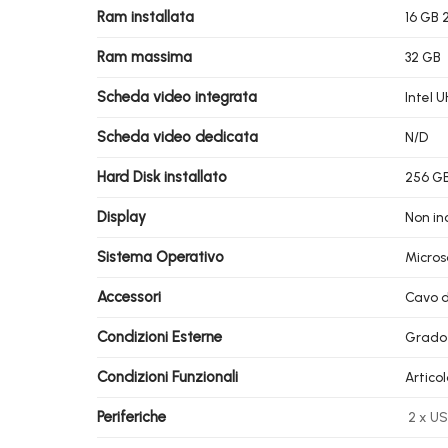
Ram installata
16 GB 
Ram massima
32 GB
Scheda video integrata
Intel 
Scheda video dedicata
N/D
Hard Disk installato
256 GB
Display
Non in
Sistema Operativo
Micros
Accessori
Cavo d
Condizioni Esterne
Grado
Condizioni Funzionali
Artico
Periferiche
2 x US