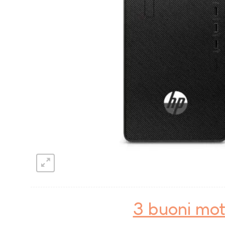
3 buoni mot