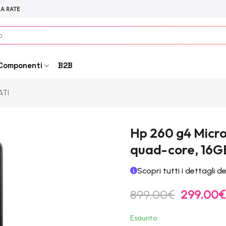
 A RATE
Componenti
B2B
ATI
Hp 260 g4 Micro
quad-core, 16GB
Scopri tutti i dettagli d
Il
899,00
€
299,00
€
prezzo
originale
Esaurito
era: