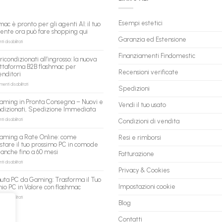
Esempi estetici
mac è pronto per gli agenti AI: il tuo
tente ora può fare shopping qui
Garanzia ed Estensione
su
 disabilitati
flashmac
è
Finanziamenti Findomestic
ricondizionati all’ingrosso: la nuova
pronto
ttaforma B2B flashmac per
per
Recensioni verificate
enditori
gli
agenti
su
nti disabilitati
Spedizioni
AI:
PC
il
ricondizionati
aming in Pronta Consegna – Nuovi e
tuo
Vendi il tuo usato
all’ingrosso:
ndizionati, Spedizione Immediata
assistente
la
ora
nuova
su
 disabilitati
Condizioni di vendita
può
piattaforma
PC
fare
B2B
Gaming
aming a Rate Online: come
Resi e rimborsi
shopping
flashmac
in
stare il tuo prossimo PC in comode
qui
per
Pronta
 anche fino a 60 mesi
rivenditori
Fatturazione
Consegna
–
su
 disabilitati
Nuovi
PC
Privacy & Cookies
e
Gaming
uta PC da Gaming: Trasforma il Tuo
Ricondizionati,
a
Impostazioni cookie
io PC in Valore con flashmac
Spedizione
Rate
Immediata
Online:
su
 disabilitati
Blog
come
Permuta
acquistare
PC
il
da
Contatti