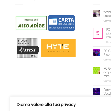
flash
assis
Commenti
PC 
06
pia
Apr
riv
Comme
PC G
Rico
Commenti
PC G
acqui
rate,
Commenti
Perm
Vecch
Commenti
Diamo valore alla tua privacy
✕