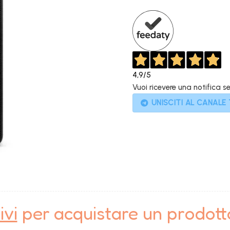
899,00€.
4,9
/5
Vuoi ricevere una notifica s
UNISCITI AL CANALE
ivi
per acquistare un prodot