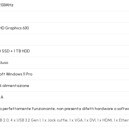
2133MHz
UHD Graphics 630
 SSD + 1 TB HDD
cluso
oft Windows 11 Pro
i alimentazione
 A
lo perfettamente funzionante, non presenta difetti hardware o softw
B 2.0, 4 x
USB 3.2 Gen 1, 1 x Jack cuffie,
1 x VGA,
1 x
DVI,
1 x HDMI,
1 x
Ether