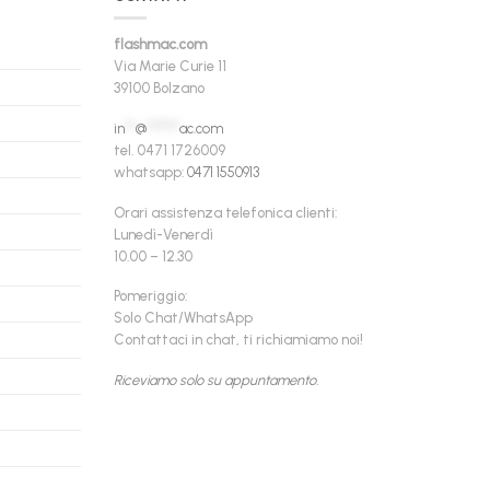
flashmac.com
Via Marie Curie 11
39100 Bolzano
in
**
@
******
ac.com
tel. 0471 1726009
whatsapp:
0471 1550913
Orari assistenza telefonica clienti:
Lunedì-Venerdì
10.00 – 12.30
Pomeriggio:
Solo Chat/WhatsApp
Contattaci in chat, ti richiamiamo noi!
Riceviamo solo su appuntamento.