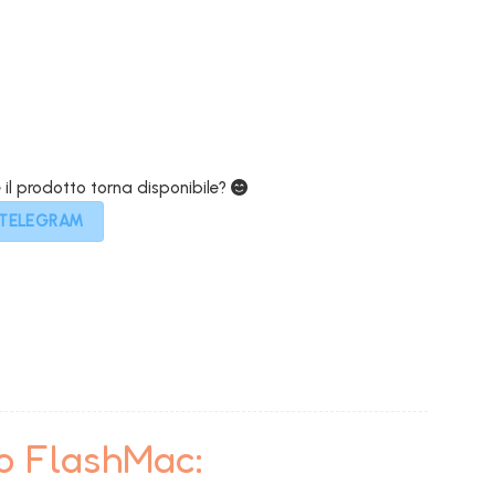
299,00€.
e il prodotto torna disponibile?
 TELEGRAM
to FlashMac: