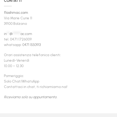
CONTATTI
flashmac.com
Via Marie Curie 11
39100 Bolzano
in
**
@
******
ac.com
tel. 0471 1726009
whatsapp:
0471 1550913
Orari assistenza telefonica clienti:
Lunedì-Venerdì
10.00 – 12.30
Pomeriggio:
Solo Chat/WhatsApp
Contattaci in chat, ti richiamiamo noi!
Riceviamo solo su appuntamento.