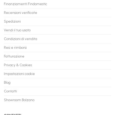
con
Finanziamenti Findomestic
a
flashmac
60
mesi
Recensioni verificate
Spedizioni
Vendi il tuo usato
Condizioni di vendita
Resi e rimborsi
Fatturazione
Privacy & Cookies
Impostazioni cookie
Blog
Contatti
Showroom Bolzano