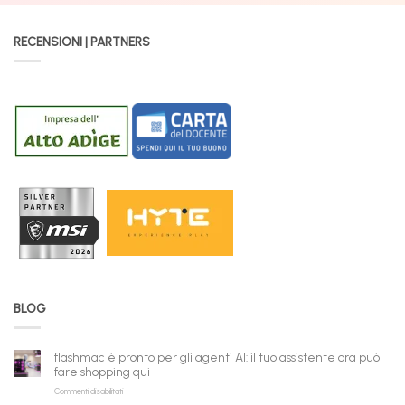
RECENSIONI | PARTNERS
BLOG
flashmac è pronto per gli agenti AI: il tuo assistente ora può
fare shopping qui
su
Commenti disabilitati
flashmac