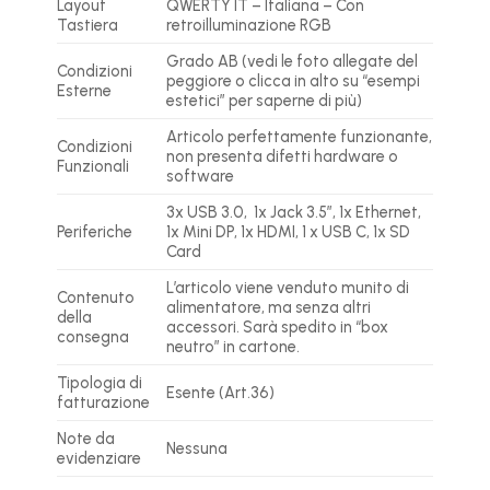
Layout
QWERTY IT – Italiana – Con
Tastiera
retroilluminazione RGB
Grado AB (vedi le foto allegate del
Condizioni
peggiore o clicca in alto su “esempi
Esterne
estetici” per saperne di più)
Articolo perfettamente funzionante,
Condizioni
non presenta difetti hardware o
Funzionali
software
3x USB 3.0, 1x Jack 3.5″, 1x Ethernet,
Periferiche
1x Mini DP, 1x HDMI, 1 x USB C, 1x SD
Card
L’articolo viene venduto munito di
Contenuto
alimentatore, ma senza altri
della
accessori. Sarà spedito in “box
consegna
neutro” in cartone.
Tipologia di
Esente (Art.36)
fatturazione
Note da
Nessuna
evidenziare