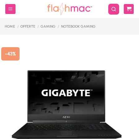
Salta
ai
contenuti
HOME
/
OFFERTE
/
GAMING
/
NOTEBOOK GAMING
-43%