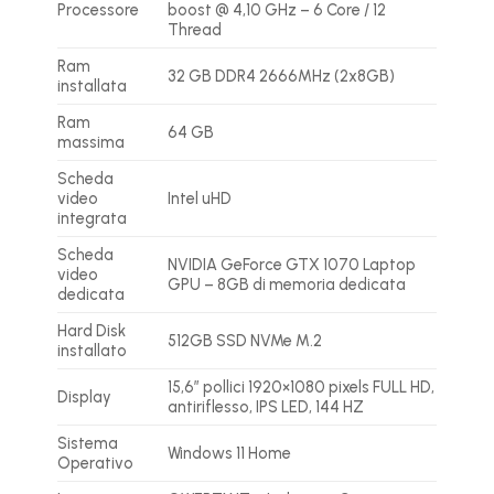
Processore
boost @ 4,10 GHz – 6 Core / 12
Thread
Ram
32 GB DDR4 2666MHz (2x8GB)
installata
Ram
64 GB
massima
Scheda
video
Intel uHD
integrata
Scheda
NVIDIA GeForce GTX 1070 Laptop
video
GPU – 8GB di memoria dedicata
dedicata
Hard Disk
512GB SSD NVMe M.2
installato
15,6″ pollici 1920×1080 pixels FULL HD,
Display
antiriflesso, IPS LED, 144 HZ
Sistema
Windows 11 Home
Operativo