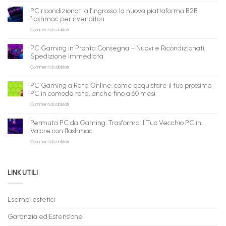
è
PC ricondizionati all’ingrosso: la nuova piattaforma B2B
pronto
flashmac per rivenditori
per
su
Commenti disabilitati
gli
PC
agenti
ricondizionati
AI:
PC Gaming in Pronta Consegna – Nuovi e Ricondizionati,
all’ingrosso:
il
Spedizione Immediata
la
tuo
su
Commenti disabilitati
nuova
assistente
PC
piattaforma
ora
Gaming
B2B
può
PC Gaming a Rate Online: come acquistare il tuo prossimo
in
flashmac
fare
PC in comode rate, anche fino a 60 mesi
Pronta
per
shopping
su
Commenti disabilitati
Consegna
rivenditori
qui
PC
–
Gaming
Nuovi
Permuta PC da Gaming: Trasforma il Tuo Vecchio PC in
a
e
Valore con flashmac
Rate
Ricondizionati,
su
Commenti disabilitati
Online:
Spedizione
Permuta
come
Immediata
PC
acquistare
da
il
LINK UTILI
Gaming:
tuo
Trasforma
prossimo
il
PC
Tuo
in
Esempi estetici
Vecchio
comode
PC
rate,
Garanzia ed Estensione
in
anche
Valore
fino