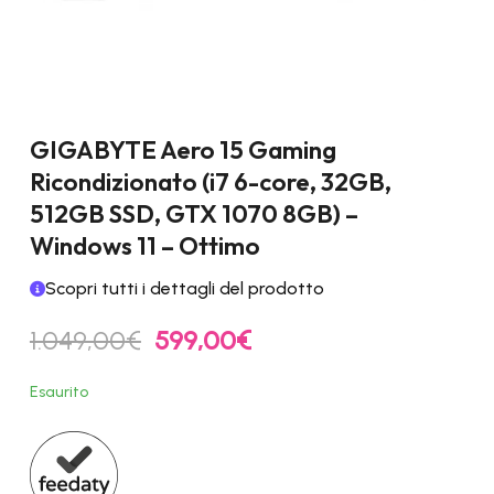
GIGABYTE Aero 15 Gaming
Ricondizionato (i7 6-core, 32GB,
512GB SSD, GTX 1070 8GB) –
Windows 11 – Ottimo
Scopri tutti i dettagli del prodotto
Il
Il
1.049,00
€
599,00
€
prezzo
prezzo
originale
attuale
Esaurito
era:
è:
1.049,00€.
599,00€.