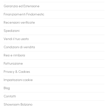
PC
rate,
Garanzia ed Estensione
in
anche
Valore
fino
con
Finanziamenti Findomestic
a
flashmac
60
mesi
Recensioni verificate
Spedizioni
Vendi il tuo usato
Condizioni di vendita
Resi e rimborsi
Fatturazione
Privacy & Cookies
Impostazioni cookie
Blog
Contatti
Showroom Bolzano