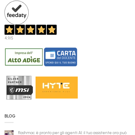
4,9
/5
BLOG
flashmac è pronto per gli agenti AI: il tuo assistente ora può