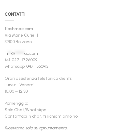
CONTATTI
flashmac.com
Via Marie Curie 11
39100 Bolzano
in
**
@
******
ac.com
tel. 0471 1726009
whatsapp:
0471 1550913
Orari assistenza telefonica clienti:
Lunedì-Venerdì
10.00 – 12.30
Pomeriggio:
Solo Chat/WhatsApp
Contattaci in chat, ti richiamiamo noi!
Riceviamo solo su appuntamento.