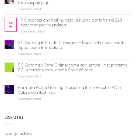
fare shopping qui
su
Commenti disabilitati
flashmac
è
PC ricondizionati all’ingrosso: la nuova piattaforma B2B
pronto
06
flashmac per rivenditori
Apr
per
su
Commenti disabilitati
gli
PC
agenti
ricondizionati
AI:
PC Gaming in Pronta Consegna – Nuovi e Ricondizionati,
all’ingrosso:
il
Spedizione Immediata
la
tuo
su
Commenti disabilitati
nuova
assistente
PC
piattaforma
ora
Gaming
B2B
può
PC Gaming a Rate Online: come acquistare il tuo prossimo
in
flashmac
fare
PC in comode rate, anche fino a 60 mesi
Pronta
per
shopping
su
Commenti disabilitati
Consegna
rivenditori
qui
PC
–
Gaming
Nuovi
Permuta PC da Gaming: Trasforma il Tuo Vecchio PC in
a
e
Valore con flashmac
Rate
Ricondizionati,
su
Commenti disabilitati
Online:
Spedizione
Permuta
come
Immediata
PC
acquistare
da
il
LINK UTILI
Gaming:
tuo
Trasforma
prossimo
il
PC
Tuo
in
Esempi estetici
Vecchio
comode