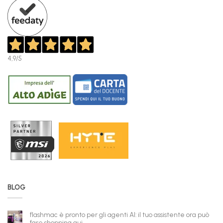
4,9
/5
BLOG
flashmac è pronto per gli agenti AI: il tuo assistente ora può
fare shopping qui