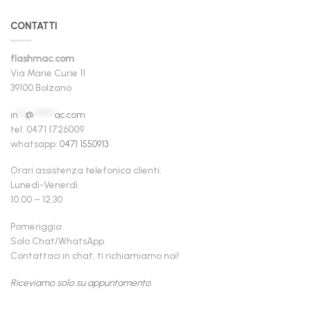
CONTATTI
flashmac.com
Via Marie Curie 11
39100 Bolzano
in
**
@
******
ac.com
tel. 0471 1726009
whatsapp:
0471 1550913
Orari assistenza telefonica clienti:
Lunedì-Venerdì
10.00 – 12.30
Pomeriggio:
Solo Chat/WhatsApp
Contattaci in chat, ti richiamiamo noi!
Riceviamo solo su appuntamento.