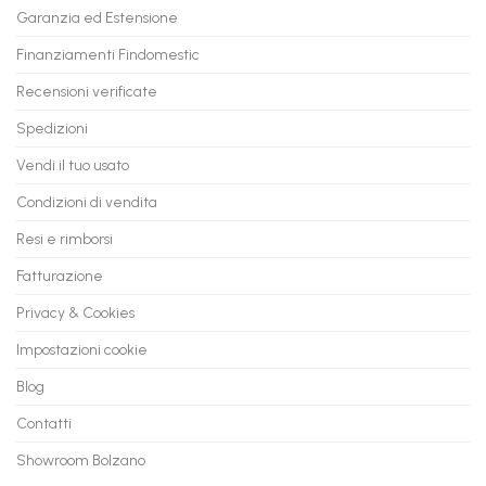
PC
rate,
Garanzia ed Estensione
in
anche
Valore
fino
con
Finanziamenti Findomestic
a
flashmac
60
mesi
Recensioni verificate
Spedizioni
Vendi il tuo usato
Condizioni di vendita
Resi e rimborsi
Fatturazione
Privacy & Cookies
Impostazioni cookie
Blog
Contatti
Showroom Bolzano