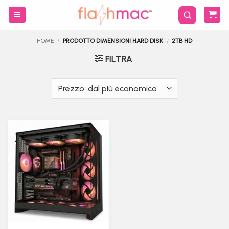
Salta
ai
contenuti
HOME
/
PRODOTTO DIMENSIONI HARD DISK
/
2TB HD
FILTRA