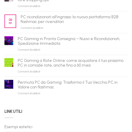
su
Commenti disabilitati
flashmac
è
PC ricondizionati all’ingrosso: la nuova piattaforma B2B
pronto
06
flashmac per rivenditori
Apr
per
su
Commenti disabilitati
gli
PC
agenti
ricondizionati
AI:
PC Gaming in Pronta Consegna – Nuovi e Ricondizionati,
all’ingrosso:
il
Spedizione Immediata
la
tuo
su
Commenti disabilitati
nuova
assistente
PC
piattaforma
ora
Gaming
B2B
può
PC Gaming a Rate Online: come acquistare il tuo prossimo
in
flashmac
fare
PC in comode rate, anche fino a 60 mesi
Pronta
per
shopping
su
Commenti disabilitati
Consegna
rivenditori
qui
PC
–
Gaming
Nuovi
Permuta PC da Gaming: Trasforma il Tuo Vecchio PC in
a
e
Valore con flashmac
Rate
Ricondizionati,
su
Commenti disabilitati
Online:
Spedizione
Permuta
come
Immediata
PC
acquistare
da
il
LINK UTILI
Gaming:
tuo
Trasforma
prossimo
il
PC
Tuo
in
Esempi estetici
Vecchio
comode