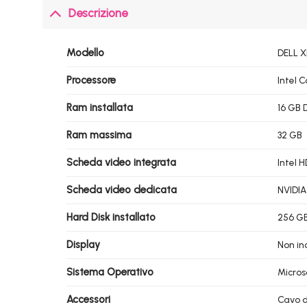
Descrizione
Modello
DELL X
Processore
Intel 
Ram installata
16 GB
Ram massima
32 GB
Scheda video integrata
Intel 
Scheda video dedicata
NVIDIA
Hard Disk installato
256 GB
Display
Non in
Sistema Operativo
Micros
Accessori
Cavo d