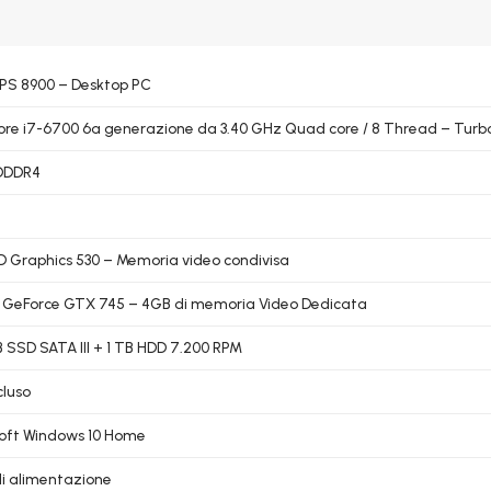
PS 8900 – Desktop PC
Core i7-6700 6a generazione da 3.40 GHz Quad core / 8 Thread – Turb
 DDDR4
HD Graphics 530 – Memoria video condivisa
 GeForce GTX 745 – 4GB di memoria Video Dedicata
 SSD SATA III + 1 TB HDD 7.200 RPM
cluso
oft Windows 10 Home
i alimentazione