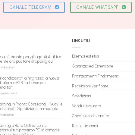
CANALE TELEGRAM
CANALE WHATSAPP
LINK UTILI
Esempi estetici
mac è pronto per gli agenti AI: il tuo
tente ora può fare shopping qui
Garanzia ed Estensione
su
 disabilitati
flashmac
è
Finanziamenti Findomestic
ricondizionati all’ingrosso: la nuova
pronto
ttaforma B2B flashmac per
per
Recensioni verificate
enditori
gli
agenti
su
nti disabilitati
Spedizioni
AI:
PC
il
ricondizionati
aming in Pronta Consegna – Nuovi e
tuo
Vendi il tuo usato
all’ingrosso:
ndizionati, Spedizione Immediata
assistente
la
ora
nuova
su
 disabilitati
Condizioni di vendita
può
piattaforma
PC
fare
B2B
Gaming
aming a Rate Online: come
Resi e rimborsi
shopping
flashmac
in
stare il tuo prossimo PC in comode
qui
per
Pronta
 anche fino a 60 mesi