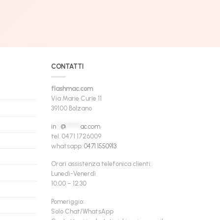
CONTATTI
flashmac.com
Via Marie Curie 11
39100 Bolzano
in
**
@
******
ac.com
tel. 0471 1726009
whatsapp:
0471 1550913
Orari assistenza telefonica clienti:
Lunedì-Venerdì
10.00 – 12.30
Pomeriggio:
Solo Chat/WhatsApp