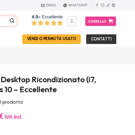
EMAIL
WHATSAPP
CARRELLO
VENDI O PERMUTA USATO
CONTATTI
esktop Ricondizionato (i7,
 10 – Eccellente
el prodotto
Il
€
IVA Incl.
prezzo
e
attuale
è: