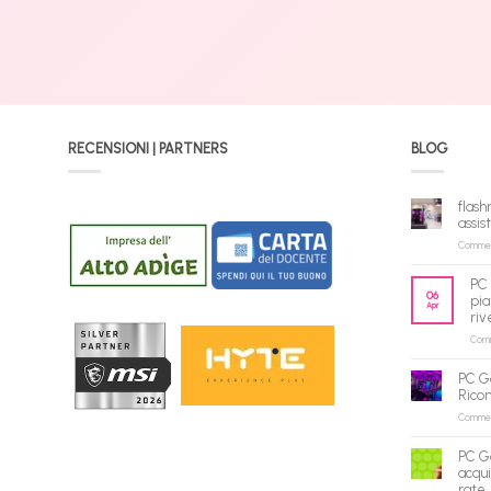
RECENSIONI | PARTNERS
BLOG
flash
assis
Commenti
PC 
06
pia
Apr
riv
Comme
PC G
Rico
Commenti
PC G
acqui
rate,