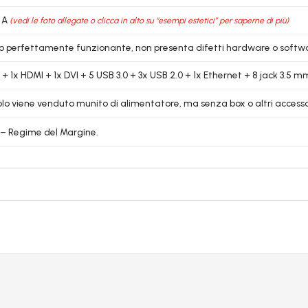
 A
(vedi le foto allegate o clicca in alto su “esempi estetici” per saperne di più)
lo perfettamente funzionante, non presenta difetti hardware o softw
 + 1x HDMI + 1x DVI + 5 USB 3.0 + 3x USB 2.0 + 1x Ethernet + 8 jack 3.5 m
colo viene venduto munito di alimentatore, ma senza box o altri accessori
6 – Regime del Margine.