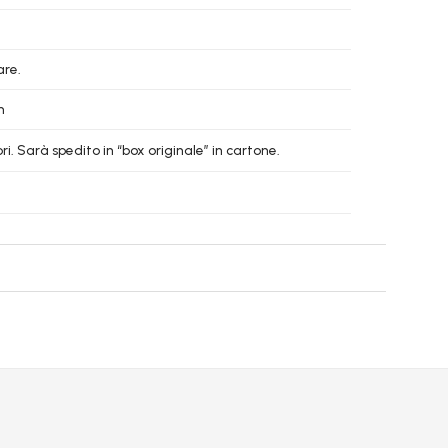
are.
m
. Sarà spedito in “box originale” in cartone.