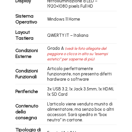
Display
retroilluminazione a LED –
1920×1080 pixels Full HD
Sistema
Windows 11 Home
Operativo
Layout
QWERTY IT – Italiana
Tastiera
Grado A
(vedi le foto allegate del
Condizioni
peggiore o clicca in alto su “esempi
Esterne
estetici” per saperne di più)
Articolo perfettamente
Condizioni
funzionante, non presenta difetti
Funzionali
hardware o software
3x USB 3.2, 1x Jack 3.5mm, 1x HDMI,
Periferiche
1x SD Card
L’articolo viene venduto munito di
Contenuto
alimentatore, ma senza box o altri
della
accessori. Sarà spedito in “box
consegna
neutro” in cartone.
Tipologia di