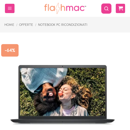
Salta
ai
contenuti
HOME
/
OFFERTE
/
NOTEBOOK PC RICONDIZIONATI
-64%