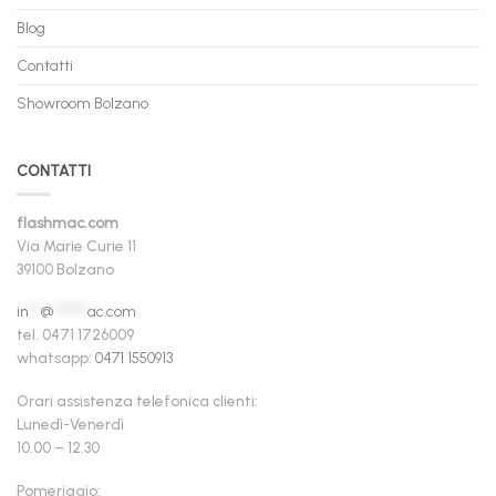
Blog
Contatti
Showroom Bolzano
CONTATTI
flashmac.com
Via Marie Curie 11
39100 Bolzano
in
**
@
******
ac.com
tel. 0471 1726009
whatsapp:
0471 1550913
Orari assistenza telefonica clienti:
Lunedì-Venerdì
10.00 – 12.30
Pomeriggio: