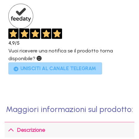
1.059,00€.
379,00€.
4,9
/5
Vuoi ricevere una notifica se il prodotto torna
disponibile?
UNISCITI AL CANALE TELEGRAM
Maggiori informazioni sul prodotto:
Descrizione