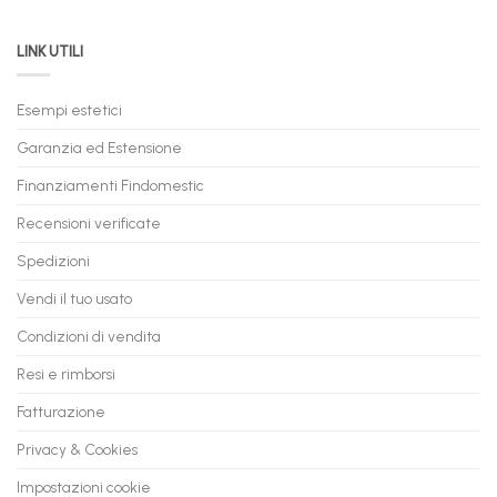
Immediata
PC
acquistare
da
il
LINK UTILI
Gaming:
tuo
Trasforma
prossimo
il
PC
Tuo
in
Esempi estetici
Vecchio
comode
PC
rate,
Garanzia ed Estensione
in
anche
Valore
fino
con
Finanziamenti Findomestic
a
flashmac
60
mesi
Recensioni verificate
Spedizioni
Vendi il tuo usato
Condizioni di vendita
Resi e rimborsi
Fatturazione
Privacy & Cookies
Impostazioni cookie