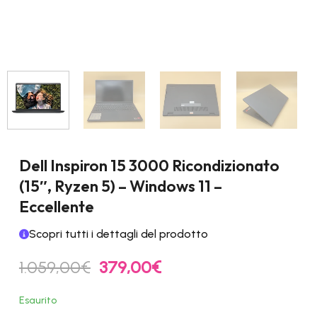
Dell Inspiron 15 3000 Ricondizionato
(15″, Ryzen 5) – Windows 11 –
Eccellente
Scopri tutti i dettagli del prodotto
Il
Il
1.059,00
€
379,00
€
prezzo
prezzo
originale
attuale
Esaurito
era:
è: