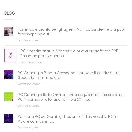
BLOG
flashmac è pronto per gli agenti AI: il tuo assistente ora può
fare shopping qui
su
Commenti disabilitati
flashmac
è
PC ricondizionati all’ingrosso: la nuova piattaforma B2B
pronto
06
flashmac per rivenditori
Apr
per
su
Commenti disabilitati
gli
PC
agenti
ricondizionati
AI:
PC Gaming in Pronta Consegna – Nuovi e Ricondizionati,
all’ingrosso:
il
Spedizione Immediata
la
tuo
su
Commenti disabilitati
nuova
assistente
PC
piattaforma
ora
Gaming
B2B
può
PC Gaming a Rate Online: come acquistare il tuo prossimo
in
flashmac
fare
PC in comode rate, anche fino a 60 mesi
Pronta
per
shopping
su
Commenti disabilitati
Consegna
rivenditori
qui
PC
–
Gaming
Nuovi
Permuta PC da Gaming: Trasforma il Tuo Vecchio PC in
a
e
Valore con flashmac
Rate
Ricondizionati,
su
Commenti disabilitati
Online:
Spedizione
Permuta
come