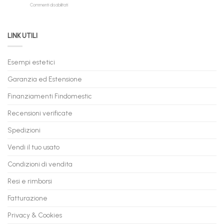
su
Commenti disabilitati
Online:
Spedizione
Permuta
come
Immediata
PC
acquistare
da
il
LINK UTILI
Gaming:
tuo
Trasforma
prossimo
il
PC
Tuo
in
Esempi estetici
Vecchio
comode
PC
rate,
Garanzia ed Estensione
in
anche
Valore
fino
con
Finanziamenti Findomestic
a
flashmac
60
mesi
Recensioni verificate
Spedizioni
Vendi il tuo usato
Condizioni di vendita
Resi e rimborsi
Fatturazione
Privacy & Cookies