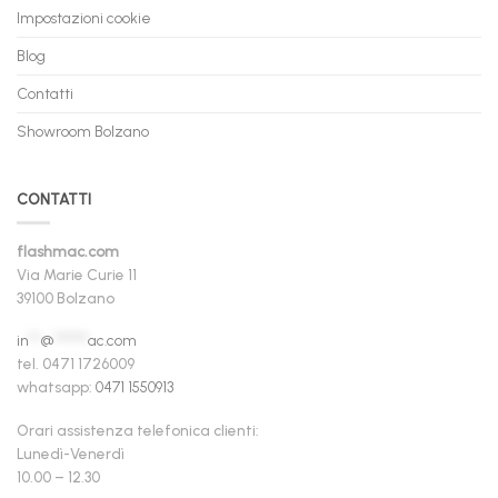
Impostazioni cookie
Blog
Contatti
Showroom Bolzano
CONTATTI
flashmac.com
Via Marie Curie 11
39100 Bolzano
in
**
@
******
ac.com
tel. 0471 1726009
whatsapp:
0471 1550913
Orari assistenza telefonica clienti:
Lunedì-Venerdì
10.00 – 12.30