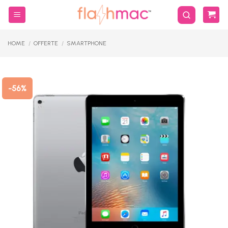
Salta
ai
contenuti
HOME
/
OFFERTE
/
SMARTPHONE
-56%