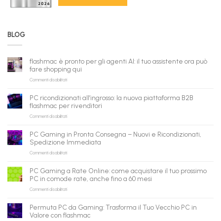
BLOG
flashmac è pronto per gli agenti AI: il tuo assistente ora può
fare shopping qui
su
Commenti disabilitati
flashmac
è
PC ricondizionati all’ingrosso: la nuova piattaforma B2B
pronto
flashmac per rivenditori
per
su
Commenti disabilitati
gli
PC
agenti
ricondizionati
AI:
PC Gaming in Pronta Consegna – Nuovi e Ricondizionati,
all’ingrosso:
il
Spedizione Immediata
la
tuo
su
Commenti disabilitati
nuova
assistente
PC
piattaforma
ora
Gaming
B2B
può
PC Gaming a Rate Online: come acquistare il tuo prossimo
in
flashmac
fare
PC in comode rate, anche fino a 60 mesi
Pronta
per
shopping
su
Commenti disabilitati
Consegna
rivenditori
qui
PC
–
Gaming
Nuovi
Permuta PC da Gaming: Trasforma il Tuo Vecchio PC in
a
e
Valore con flashmac
Rate
Ricondizionati,