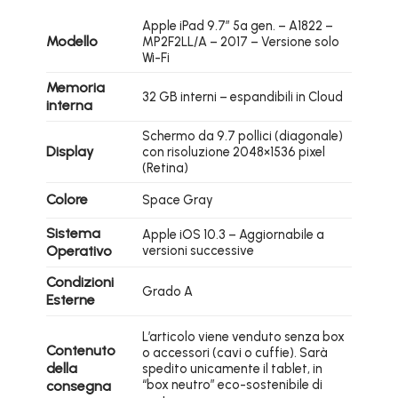
Apple iPad 9.7″ 5a gen. – A1822 –
Modello
MP2F2LL/A – 2017
– Versione solo
Wi-Fi
Memoria
32 GB interni – espandibili in Cloud
interna
Schermo da 9.7 pollici (diagonale)
Display
con risoluzione 2048×1536 pixel
(Retina)
Colore
Space Gray
Sistema
Apple iOS 10.3 – Aggiornabile a
Operativo
versioni successive
Condizioni
Grado A
Esterne
L’articolo viene venduto senza box
Contenuto
o accessori (cavi o cuffie). Sarà
della
spedito unicamente il tablet, in
“box neutro” eco-sostenibile di
consegna