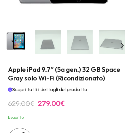
Apple iPad 9.7″ (5a gen.) 32 GB Space
Gray solo Wi-Fi (Ricondizionato)
Scopri tutti i dettagli del prodotto
Il
Il
629,00
€
279,00
€
prezzo
prezzo
originale
attuale
Esaurito
era:
è:
629,00€.
279,00€.