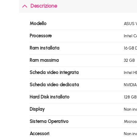
Descrizione
Modello
ASUS V
Processore
Intel 
Ram installata
16 GB
Ram massima
32 GB
Scheda video integrata
Intel 
Scheda video dedicata
NVIDIA
Hard Disk installato
128 GB
Display
Non in
Sistema Operativo
Micros
Accessori
Non inc