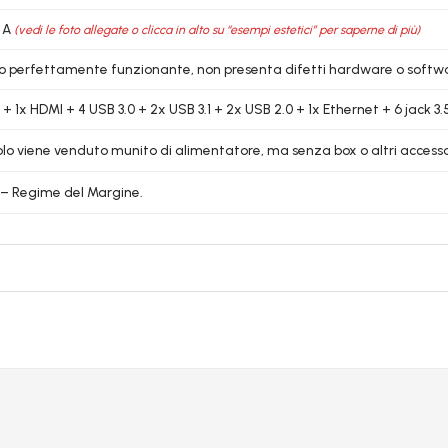
 A
(vedi le foto allegate o clicca in alto su “esempi estetici” per saperne di più)
lo perfettamente funzionante, non presenta difetti hardware o softw
 + 1x HDMI + 4 USB 3.0 + 2x USB 3.1 + 2x USB 2.0 + 1x Ethernet + 6 ja
colo viene venduto munito di alimentatore, ma senza box o altri accessori
6 – Regime del Margine.