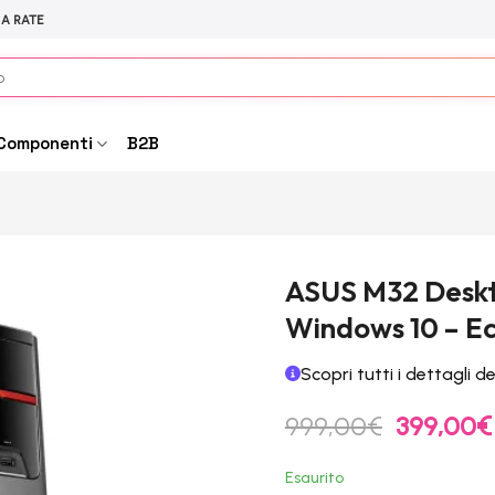
 A RATE
Componenti
B2B
ASUS M32 Deskto
Windows 10 – Ec
Scopri tutti i dettagli d
Il
999,00
€
399,00
€
prezzo
originale
Esaurito
era: