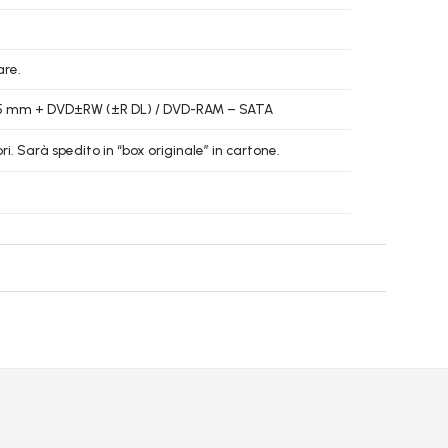
are.
ck 3.5 mm + DVD±RW (±R DL) / DVD-RAM – SATA
. Sarà spedito in “box originale” in cartone.