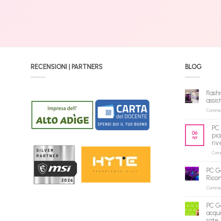
RECENSIONI | PARTNERS
BLOG
flash
assis
Commenti
PC 
06
pia
Apr
riv
Comme
PC G
Rico
Commenti
PC G
acqui
rate,