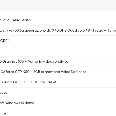
ivoPc – M32 Series.
Core i7-6700 6a generazione da 3.40 GHz Quad core / 8 Thread – Turb
 DDDR4
HD Graphics 530 – Memoria video condivisa
 GeForce GTX 950 – 2GB di memoria Video Dedicata
 SSD SATA III + 1 TB HDD 7.200 RPM
cluso
oft Windows 10 Home
lusi