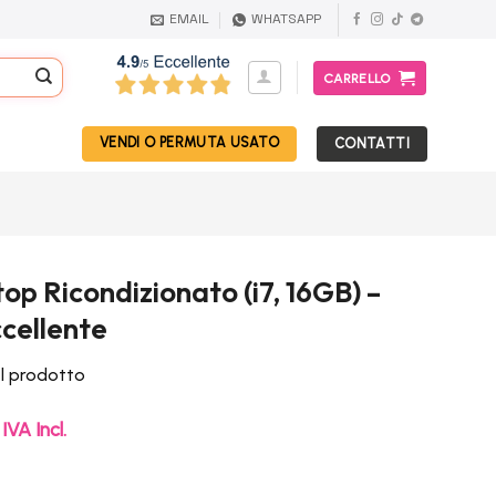
EMAIL
WHATSAPP
CARRELLO
VENDI O PERMUTA USATO
CONTATTI
p Ricondizionato (i7, 16GB) –
cellente
el prodotto
Il
IVA Incl.
prezzo
attuale
è: