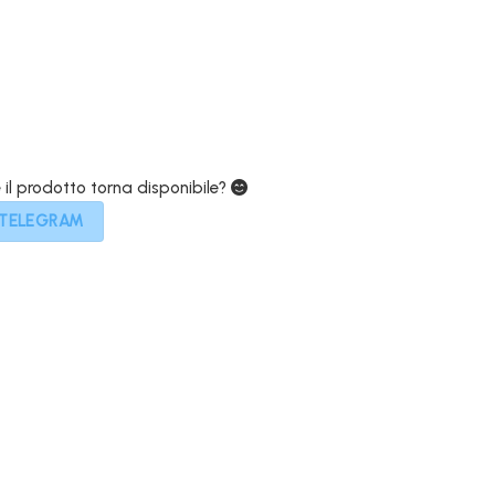
399,00€.
e il prodotto torna disponibile?
 TELEGRAM