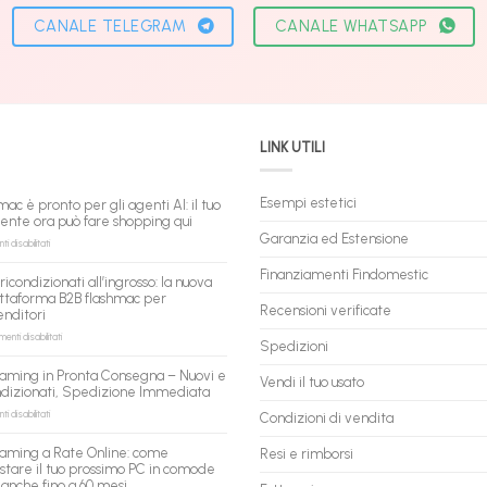
CANALE TELEGRAM
CANALE WHATSAPP
LINK UTILI
Esempi estetici
mac è pronto per gli agenti AI: il tuo
tente ora può fare shopping qui
Garanzia ed Estensione
su
 disabilitati
flashmac
è
Finanziamenti Findomestic
ricondizionati all’ingrosso: la nuova
pronto
ttaforma B2B flashmac per
per
Recensioni verificate
enditori
gli
agenti
su
nti disabilitati
Spedizioni
AI:
PC
il
ricondizionati
aming in Pronta Consegna – Nuovi e
tuo
Vendi il tuo usato
all’ingrosso:
ndizionati, Spedizione Immediata
assistente
la
ora
nuova
su
 disabilitati
Condizioni di vendita
può
piattaforma
PC
fare
B2B
Gaming
aming a Rate Online: come
Resi e rimborsi
shopping
flashmac
in
stare il tuo prossimo PC in comode
qui
per
Pronta
 anche fino a 60 mesi