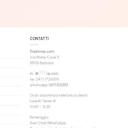
CONTATTI
flashmac.com
Via Marie Curie 11
39100 Bolzano
in
**
@
******
ac.com
tel. 0471 1726009
whatsapp:
0471 1550913
Orari assistenza telefonica clienti:
Lunedì-Venerdì
10.00 – 12.30
Pomeriggio:
Solo Chat/WhatsApp