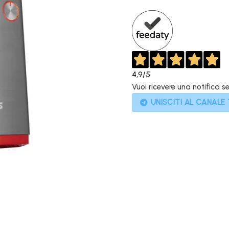
999,00€.
4,9
/5
Vuoi ricevere una notifica s
UNISCITI AL CANALE