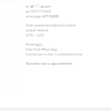
in
**
@
******
ac.com
tel. 0471 1726009
whatsapp:
0471 1550913
Orari assistenza telefonica clienti:
Lunedì-Venerdì
10.00 – 12.30
Pomeriggio:
Solo Chat/WhatsApp
Contattaci in chat, ti richiamiamo noi!
Riceviamo solo su appuntamento.