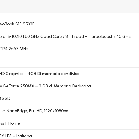
ivoBook S15 S532F
Core i5-10210 1.60 GHz Quad Core / 8 Thread – Turbo boost 3.40 GHz
DDR4 2667 MHz
UHD Graphics – 4GB Di memoria condivisa
® GeForce 250MX – 2 GB di Memoria Dedicata
B SSD
llici NanoEdge, Full HD, 1920x1080px
s 11 Home
 ITA – Italiana