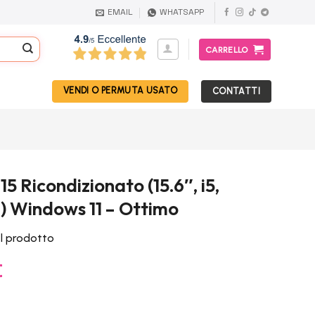
EMAIL
WHATSAPP
CARRELLO
VENDI O PERMUTA USATO
CONTATTI
5 Ricondizionato (15.6″, i5,
) Windows 11 – Ottimo
el prodotto
Il
€
prezzo
attuale
è: