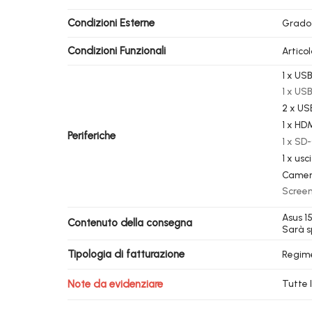
Condizioni Esterne
Grado
Condizioni Funzionali
Artico
1 x USB
1 x USB
2 x US
1 x HD
Periferiche
1 x SD
1 x us
Camer
Screen
Asus 15
Contenuto della consegna
Sarà s
Tipologia di fatturazione
Regim
Note da evidenziare
Tutte 