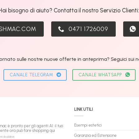
Hai bisogno di aiuto? Contatta il nostro Servizio Clienti
ASHMAC.COM
0471 1726009
ornato sulle nostre nuove offerte in anteprima? Seguici sui nos
CANALE TELEGRAM
CANALE WHATSAPP
LINK UTILI
Esempi estetici
mac è pronto per gli agenti AI: il tuo
tente ora può fare shopping qui
Garanzia ed Estensione
su
 disabilitati