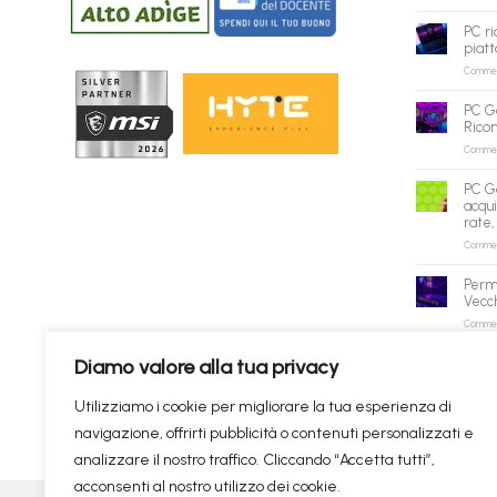
PC ri
piatt
Commenti
PC G
Rico
Commenti
PC G
acqui
rate,
Commenti
Perm
Vecch
Commenti
Diamo valore alla tua privacy
✕
Utilizziamo i cookie per migliorare la tua esperienza di
navigazione, offrirti pubblicità o contenuti personalizzati e
Prodotti consigliati
✦
RICERCHE DI TENDENZA
analizzare il nostro traffico. Cliccando “Accetta tutti”,
acconsenti al nostro utilizzo dei cookie.