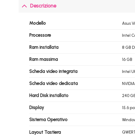
Descrizione
Modello
Asus V
Processore
Intel 
Ram installata
8 GB 
Ram massima
16 GB
Scheda video integrata
Intel 
Scheda video dedicata
NVIDIA
Hard Disk installato
240 G
Display
15.6 po
Sistema Operativo
Window
Layout Tastiera
QWERTY