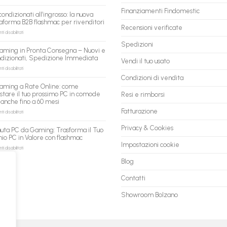
flashmac
è
Finanziamenti Findomestic
condizionati all’ingrosso: la nuova
pronto
aforma B2B flashmac per rivenditori
per
Recensioni verificate
gli
su
 disabilitati
agenti
PC
Spedizioni
AI:
ricondizionati
aming in Pronta Consegna – Nuovi e
il
all’ingrosso:
ndizionati, Spedizione Immediata
tuo
la
Vendi il tuo usato
assistente
nuova
su
 disabilitati
ora
piattaforma
PC
Condizioni di vendita
può
B2B
Gaming
aming a Rate Online: come
fare
flashmac
in
stare il tuo prossimo PC in comode
Resi e rimborsi
shopping
per
Pronta
 anche fino a 60 mesi
qui
rivenditori
Consegna
–
Fatturazione
su
 disabilitati
Nuovi
PC
e
Gaming
Privacy & Cookies
uta PC da Gaming: Trasforma il Tuo
Ricondizionati,
a
io PC in Valore con flashmac
Spedizione
Rate
Impostazioni cookie
Immediata
Online:
su
 disabilitati
come
Permuta
Blog
acquistare
PC
il
da
tuo
Gaming:
Contatti
prossimo
Trasforma
PC
il
Showroom Bolzano
in
Tuo
comode
Vecchio
rate,
PC
anche
in
fino
Valore