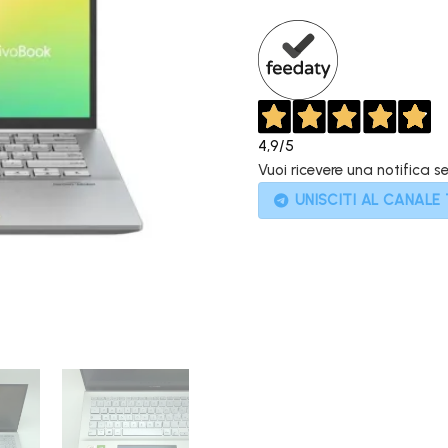
1.199,00€
4,9
/5
Vuoi ricevere una notifica s
UNISCITI AL CANALE