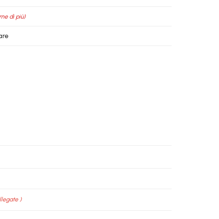
rne di più)
are
.
llegate )