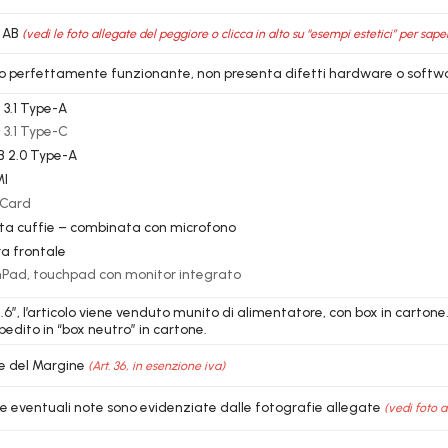
 AB
(vedi le foto allegate del peggiore o clicca in alto su “esempi estetici” per sape
lo perfettamente funzionante, non presenta difetti hardware o softw
 3.1 Type-A
 3.1 Type-C
B 2.0 Type-A
MI
-Card
cita cuffie – combinata con microfono
a frontale
Pad, touchpad con monitor integrato
.6″, l’articolo viene venduto munito di alimentatore, con box in cartone
pedito in “box neutro” in cartone.
e del Margine
(Art. 36, in esenzione iva)
le eventuali note sono evidenziate dalle fotografie allegate
(vedi foto a