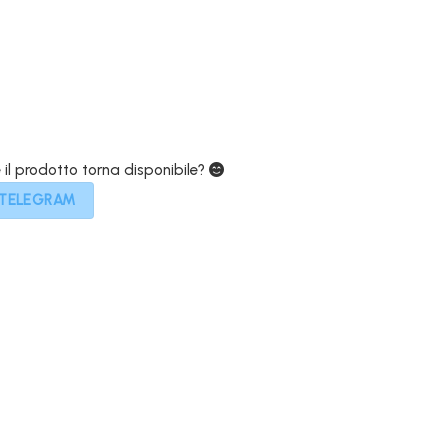
.
499,00€.
e il prodotto torna disponibile?
 TELEGRAM