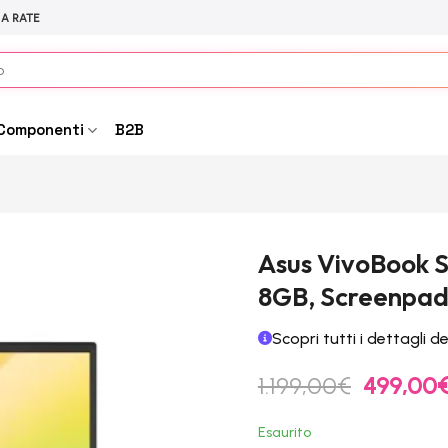
 A RATE
Componenti
B2B
Asus VivoBook S1
8GB, Screenpad
Scopri tutti i dettagli d
Il
1.199,00
€
499,00
prezzo
originale
Esaurito
era: