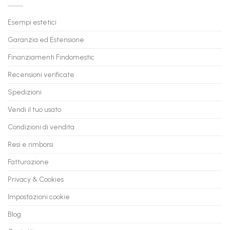
Trasforma
prossimo
il
PC
Tuo
in
Esempi estetici
Vecchio
comode
PC
rate,
Garanzia ed Estensione
in
anche
Valore
fino
con
Finanziamenti Findomestic
a
flashmac
60
mesi
Recensioni verificate
Spedizioni
Vendi il tuo usato
Condizioni di vendita
Resi e rimborsi
Fatturazione
Privacy & Cookies
Impostazioni cookie
Blog