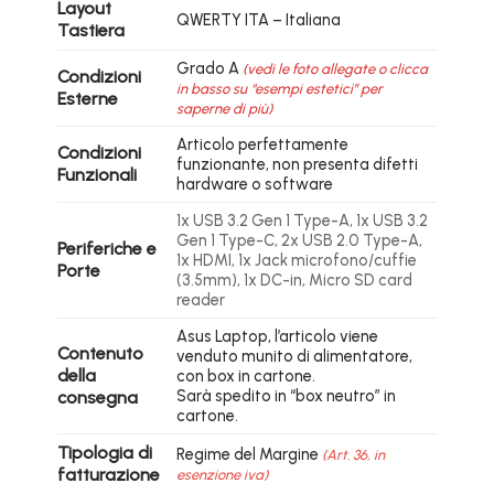
Layout
QWERTY ITA – Italiana
Tastiera
Grado A
(vedi le foto allegate o clicca
Condizioni
in basso su “esempi estetici” per
Esterne
saperne di più)
Articolo perfettamente
Condizioni
funzionante, non presenta difetti
Funzionali
hardware o software
1x USB 3.2 Gen 1 Type-A, 1x USB 3.2
Gen 1 Type-C, 2x USB 2.0 Type-A,
Periferiche e
1x HDMI, 1x Jack microfono/cuffie
Porte
(3.5mm), 1x DC-in, Micro SD card
reader
Asus Laptop, l’articolo viene
Contenuto
venduto munito di alimentatore,
della
con box in cartone.
Sarà spedito in “box neutro” in
consegna
cartone.
Tipologia di
Regime del Margine
(Art. 36, in
fatturazione
esenzione iva)