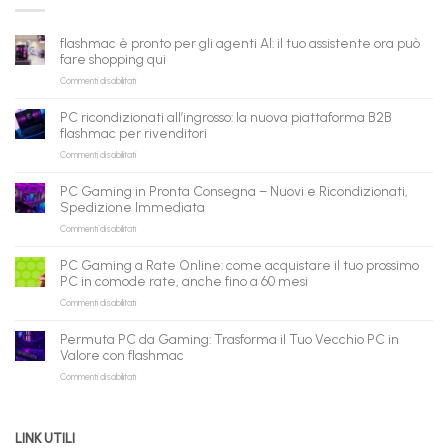
flashmac è pronto per gli agenti AI: il tuo assistente ora può
fare shopping qui
su
Commenti disabilitati
flashmac
è
PC ricondizionati all’ingrosso: la nuova piattaforma B2B
pronto
flashmac per rivenditori
per
su
Commenti disabilitati
gli
PC
agenti
ricondizionati
AI:
PC Gaming in Pronta Consegna – Nuovi e Ricondizionati,
all’ingrosso:
il
Spedizione Immediata
la
tuo
su
Commenti disabilitati
nuova
assistente
PC
piattaforma
ora
Gaming
B2B
può
PC Gaming a Rate Online: come acquistare il tuo prossimo
in
flashmac
fare
PC in comode rate, anche fino a 60 mesi
Pronta
per
shopping
su
Commenti disabilitati
Consegna
rivenditori
qui
PC
–
Gaming
Nuovi
Permuta PC da Gaming: Trasforma il Tuo Vecchio PC in
a
e
Valore con flashmac
Rate
Ricondizionati,
su
Commenti disabilitati
Online:
Spedizione
Permuta
come
Immediata
PC
acquistare
da
il
LINK UTILI
Gaming:
tuo