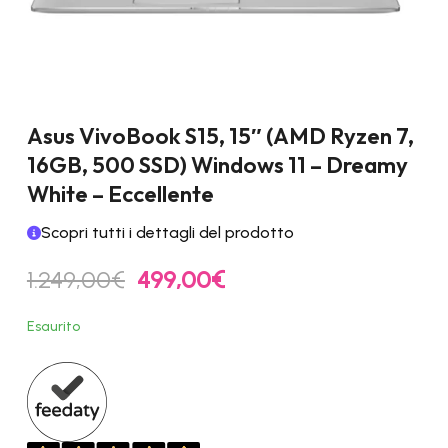
Asus VivoBook S15, 15″ (AMD Ryzen 7,
16GB, 500 SSD) Windows 11 – Dreamy
White – Eccellente
Scopri tutti i dettagli del prodotto
Il
Il
1.249,00
€
499,00
€
prezzo
prezzo
originale
attuale
Esaurito
era:
è:
1.249,00€.
499,00€.