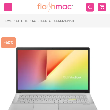
Salta
ai
contenuti
HOME
/
OFFERTE
/
NOTEBOOK PC RICONDIZIONATI
-60%