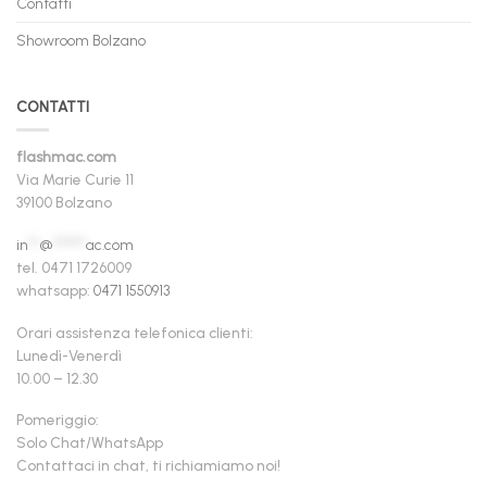
Contatti
Showroom Bolzano
CONTATTI
flashmac.com
Via Marie Curie 11
39100 Bolzano
in
**
@
******
ac.com
tel. 0471 1726009
whatsapp:
0471 1550913
Orari assistenza telefonica clienti:
Lunedì-Venerdì
10.00 – 12.30
Pomeriggio:
Solo Chat/WhatsApp
Contattaci in chat, ti richiamiamo noi!