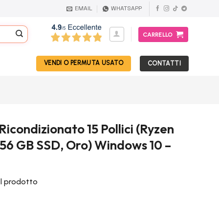
EMAIL
WHATSAPP
CARRELLO
VENDI O PERMUTA USATO
CONTATTI
condizionato 15 Pollici (Ryzen
256 GB SSD, Oro) Windows 10 –
el prodotto
l
prezzo