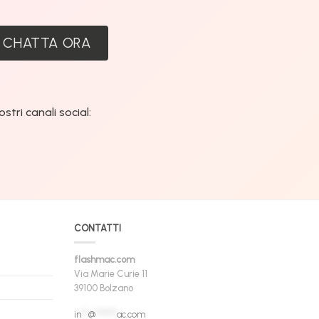
:
CHATTA ORA
tri canali social:
CONTATTI
flashmac.com
Via Marie Curie 11
39100 Bolzano
in
**
@
******
ac.com