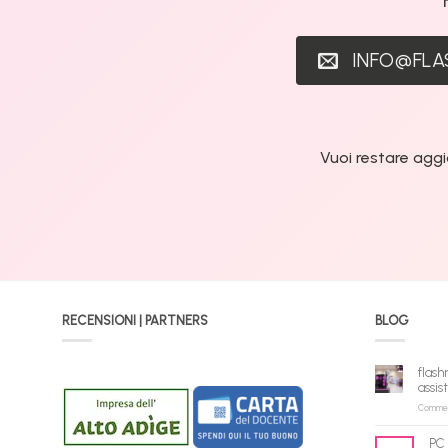
INFO@FL
Vuoi restare aggi
RECENSIONI | PARTNERS
BLOG
flash
assis
Commenti
PC 