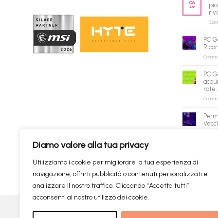
06
pia
Apr
riv
Comme
PC G
Rico
Commenti
PC G
acqui
rate,
Commenti
Perm
Vecch
Commenti
Diamo valore alla tua privacy
✕
Utilizziamo i cookie per migliorare la tua esperienza di
navigazione, offrirti pubblicità o contenuti personalizzati e
Prodotti consigliati
✦
RICERCHE DI TENDENZA
analizzare il nostro traffico. Cliccando “Accetta tutti”,
acconsenti al nostro utilizzo dei cookie.
Visa
PayPal