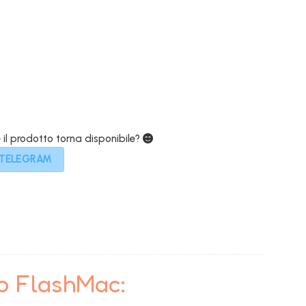
attuale
:
199,00€.
e il prodotto torna disponibile?
 TELEGRAM
to FlashMac: