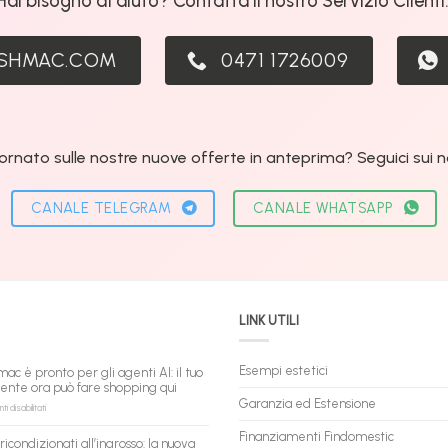
Hai bisogno di aiuto? Contatta il nostro Servizio Clienti
ASHMAC.COM
0471 1726009
ornato sulle nostre nuove offerte in anteprima? Seguici sui nos
CANALE TELEGRAM
CANALE WHATSAPP
LINK UTILI
Esempi estetici
mac è pronto per gli agenti AI: il tuo
tente ora può fare shopping qui
Garanzia ed Estensione
su
 disabilitati
flashmac
è
Finanziamenti Findomestic
ricondizionati all’ingrosso: la nuova