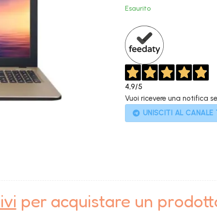
originale
Esaurito
era:
è
599,00€.
4,9
/5
Vuoi ricevere una notifica s
UNISCITI AL CANALE
ivi
per acquistare un prodot