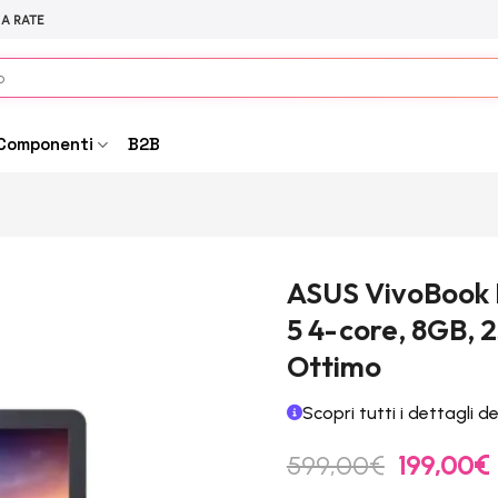
 A RATE
Componenti
B2B
ASUS VivoBook Ri
5 4-core, 8GB, 
Ottimo
Scopri tutti i dettagli d
Il
I
599,00
€
199,00
€
prezzo