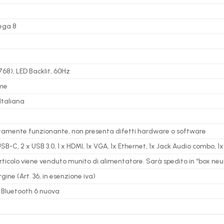
ega 8
×768), LED Backlit, 60Hz
me
Italiana
ttamente funzionante, non presenta difetti hardware o software
USB-C, 2
x USB 3.0,
1 x HDMI, 1x VGA, 1x Ethernet, 1x Jack Audio combo, 
articolo viene venduto munito di alimentatore. Sarà spedito in “box neut
ine (Art. 36, in esenzione iva)
 Bluetooth 6 nuova