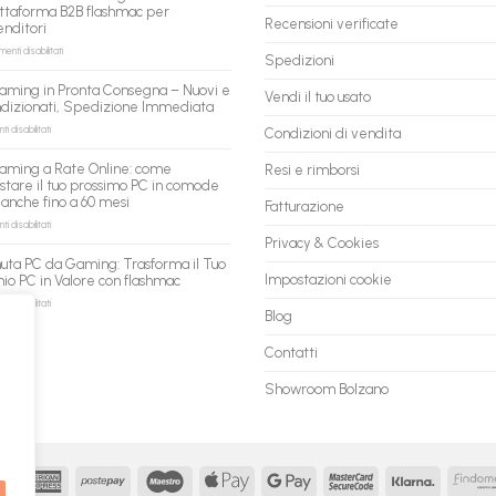
pronto
ttaforma B2B flashmac per
per
Recensioni verificate
enditori
gli
agenti
su
nti disabilitati
Spedizioni
AI:
PC
il
ricondizionati
aming in Pronta Consegna – Nuovi e
tuo
Vendi il tuo usato
all’ingrosso:
ndizionati, Spedizione Immediata
assistente
la
ora
nuova
su
 disabilitati
Condizioni di vendita
può
piattaforma
PC
fare
B2B
Gaming
aming a Rate Online: come
Resi e rimborsi
shopping
flashmac
in
stare il tuo prossimo PC in comode
qui
per
Pronta
 anche fino a 60 mesi
rivenditori
Fatturazione
Consegna
–
su
 disabilitati
Nuovi
PC
Privacy & Cookies
e
Gaming
uta PC da Gaming: Trasforma il Tuo
Ricondizionati,
a
Impostazioni cookie
io PC in Valore con flashmac
Spedizione
Rate
Immediata
Online:
su
 disabilitati
Blog
come
Permuta
acquistare
PC
il
da
Contatti
tuo
Gaming:
prossimo
Trasforma
Showroom Bolzano
PC
il
in
Tuo
comode
Vecchio
rate,
PC
anche
in
fino
Valore
MasterCard
American
Postepay
Maestro
Apple
Google
MasterCard
Klarna
a
con