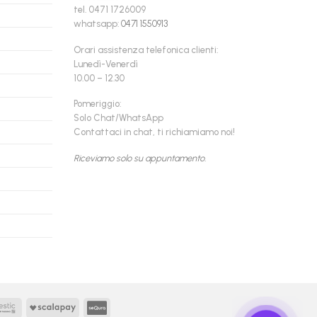
tel. 0471 1726009
whatsapp:
0471 1550913
Orari assistenza telefonica clienti:
Lunedì-Venerdì
10.00 – 12.30
Pomeriggio:
Solo Chat/WhatsApp
Contattaci in chat, ti richiamiamo noi!
Riceviamo solo su appuntamento.
Findomestic
Scalapay
seQura