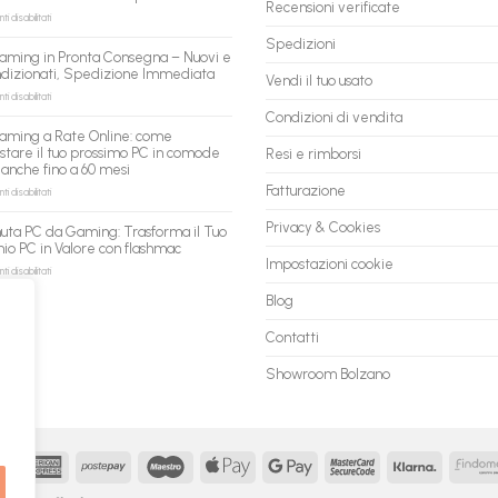
Recensioni verificate
gli
su
 disabilitati
agenti
PC
Spedizioni
AI:
ricondizionati
aming in Pronta Consegna – Nuovi e
il
all’ingrosso:
ndizionati, Spedizione Immediata
tuo
la
Vendi il tuo usato
assistente
nuova
su
 disabilitati
ora
piattaforma
PC
Condizioni di vendita
può
B2B
Gaming
aming a Rate Online: come
fare
flashmac
in
stare il tuo prossimo PC in comode
Resi e rimborsi
shopping
per
Pronta
 anche fino a 60 mesi
qui
rivenditori
Consegna
–
Fatturazione
su
 disabilitati
Nuovi
PC
e
Gaming
Privacy & Cookies
uta PC da Gaming: Trasforma il Tuo
Ricondizionati,
a
io PC in Valore con flashmac
Spedizione
Rate
Impostazioni cookie
Immediata
Online:
su
 disabilitati
come
Permuta
Blog
acquistare
PC
il
da
tuo
Gaming:
Contatti
prossimo
Trasforma
PC
il
Showroom Bolzano
in
Tuo
comode
Vecchio
rate,
PC
anche
in
fino
Valore
a
con
MasterCard
American
Postepay
Maestro
Apple
Google
MasterCard
Klarna
60
flashmac
Express
Pay
Pay
2
mesi