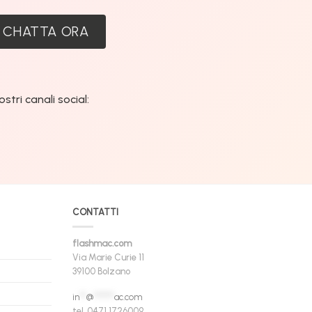
CHATTA ORA
tri canali social:
CONTATTI
flashmac.com
Via Marie Curie 11
39100 Bolzano
in
**
@
******
ac.com
tel. 0471 1726009