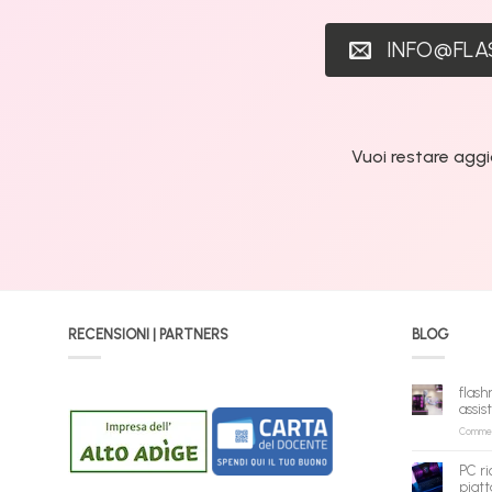
INFO@FL
Vuoi restare aggi
RECENSIONI | PARTNERS
BLOG
flash
assis
Commenti
PC ri
piatt