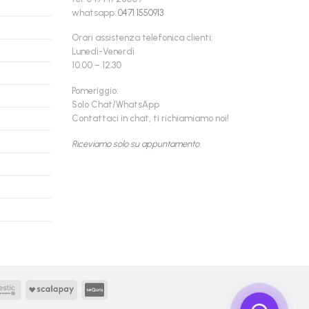
whatsapp:
0471 1550913
Orari assistenza telefonica clienti:
Lunedì-Venerdì
10.00 – 12.30
Pomeriggio:
Solo Chat/WhatsApp
Contattaci in chat, ti richiamiamo noi!
Riceviamo solo su appuntamento.
Findomestic
Scalapay
seQura