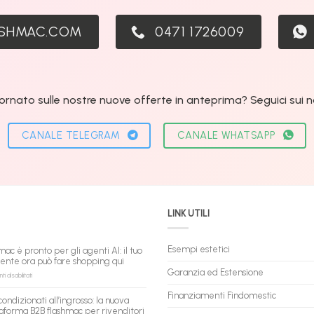
ASHMAC.COM
0471 1726009
ornato sulle nostre nuove offerte in anteprima? Seguici sui nos
CANALE TELEGRAM
CANALE WHATSAPP
LINK UTILI
Esempi estetici
mac è pronto per gli agenti AI: il tuo
tente ora può fare shopping qui
Garanzia ed Estensione
su
 disabilitati
flashmac
è
Finanziamenti Findomestic
condizionati all’ingrosso: la nuova
pronto
aforma B2B flashmac per rivenditori
per