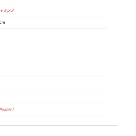
e di più)
are
llegate )