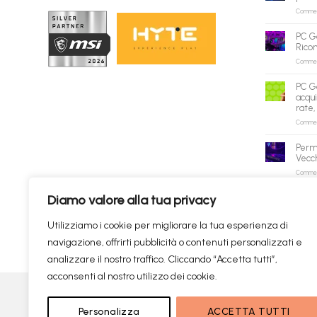
Commenti
PC G
Rico
Commenti
PC G
acqui
rate,
Commenti
Perm
Vecch
Commenti
Diamo valore alla tua privacy
✕
Utilizziamo i cookie per migliorare la tua esperienza di
navigazione, offrirti pubblicità o contenuti personalizzati e
Prodotti consigliati
✦
RICERCHE DI TENDENZA
analizzare il nostro traffico. Cliccando “Accetta tutti”,
acconsenti al nostro utilizzo dei cookie.
Visa
PayPal
Personalizza
ACCETTA TUTTI