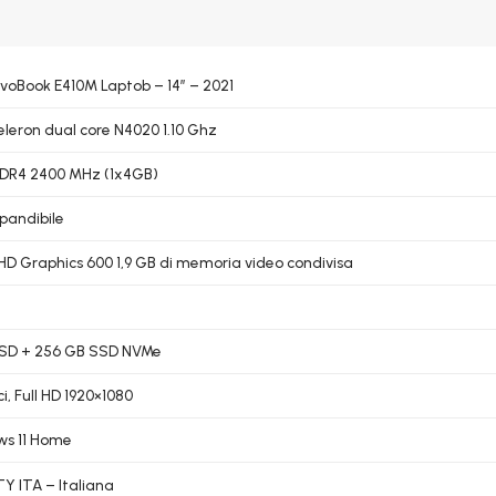
ivoBook E410M Laptob – 14″ – 2021
Celeron dual core N4020 1.10 Ghz
DR4 2400 MHz (1x4GB)
pandibile
UHD Graphics 600 1,9 GB di memoria video condivisa
 SD + 256 GB SSD NVMe
ici, Full HD 1920×1080
s 11 Home
 ITA – Italiana