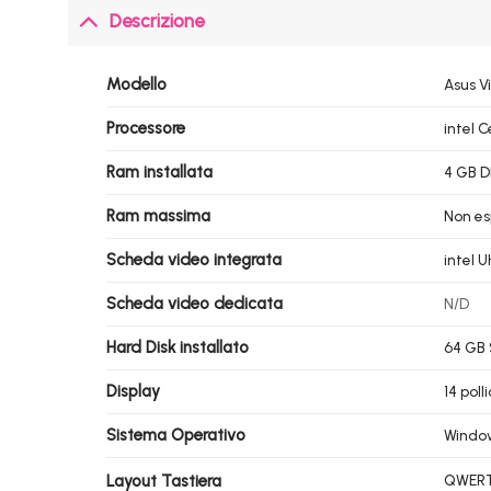
Descrizione
Modello
Asus V
Processore
intel 
Ram installata
4 GB D
Ram massima
Non es
Scheda video integrata
intel 
Scheda video dedicata
N/D
Hard Disk installato
64 GB
Display
14 poll
Sistema Operativo
Window
Layout Tastiera
QWERTY