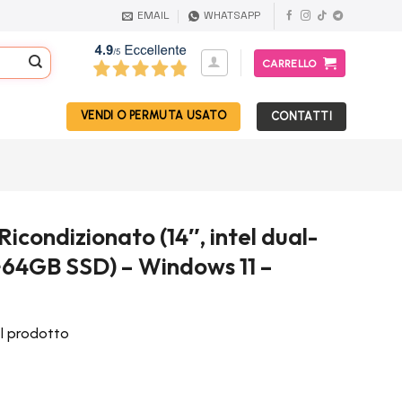
EMAIL
WHATSAPP
CARRELLO
VENDI O PERMUTA USATO
CONTATTI
condizionato (14″, intel dual-
64GB SSD) – Windows 11 –
el prodotto
l
prezzo