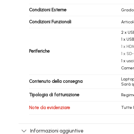
Condizioni Esterne
Grado
Condizioni Funzionali
Artico
2 x US
1 x USB
1 x HD
Periferiche
1 x SD
1 x usc
Camer
Laptop
Contenuto della consegna
Sarà sp
Tipologia di fatturazione
Regim
Note da evidenziare
Tutte 
Informazioni aggiuntive