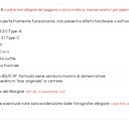
 A
(vedi le foto allegate del peggiore o clicca in alto su “esempi estetici” per sapern
lo perfettamente funzionante, non presenta difetti hardware o softw
B 3.0 Type-A
 3.1 Type-C
MI
-Card
ita cuffie
a frontale
 ASUS 14″, l’articolo viene venduto munito di alimentatore.
edito in “box originale” in cartone.
e del Margine
(Art. 36, in esenzione iva)
le eventuali note sono evidenziate dalle fotografie allegate
(vedi foto a