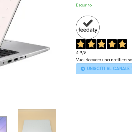
originale
Esaurito
era:
499,00€.
4,9
/5
Vuoi ricevere una notifica s
UNISCITI AL CANALE