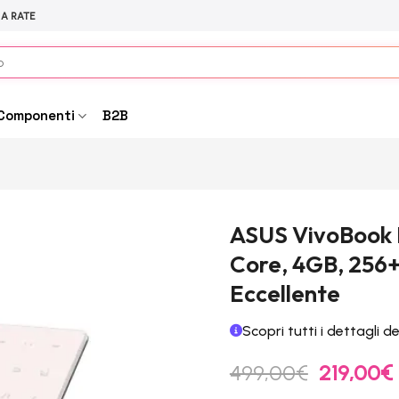
 A RATE
Componenti
B2B
ASUS VivoBook Ri
Core, 4GB, 256+
Eccellente
Scopri tutti i dettagli d
Il
I
499,00
€
219,00
€
prezzo