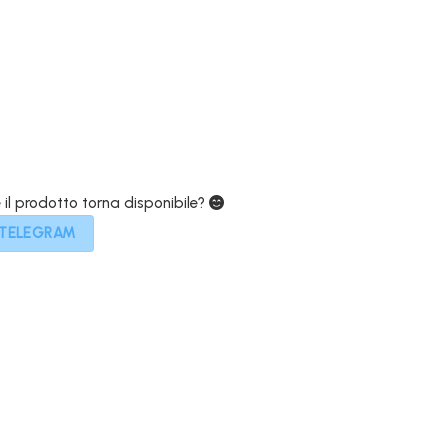
attuale
è:
219,00€.
e il prodotto torna disponibile?
 TELEGRAM