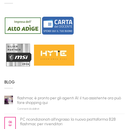
BLOG
flashmac è pronto per gli agenti AI: il tuo assistente ora può
fare shopping qui
su
Commenti disabilitati
flashmac
è
PC ricondizionati all’ingrosso: la nuova piattaforma B2B
pronto
06
flashmac per rivenditori
Apr
per