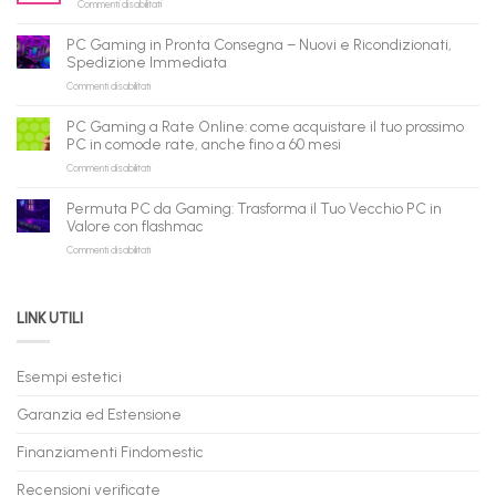
su
Commenti disabilitati
gli
PC
agenti
ricondizionati
AI:
PC Gaming in Pronta Consegna – Nuovi e Ricondizionati,
all’ingrosso:
il
Spedizione Immediata
la
tuo
su
Commenti disabilitati
nuova
assistente
PC
piattaforma
ora
Gaming
B2B
può
PC Gaming a Rate Online: come acquistare il tuo prossimo
in
flashmac
fare
PC in comode rate, anche fino a 60 mesi
Pronta
per
shopping
su
Commenti disabilitati
Consegna
rivenditori
qui
PC
–
Gaming
Nuovi
Permuta PC da Gaming: Trasforma il Tuo Vecchio PC in
a
e
Valore con flashmac
Rate
Ricondizionati,
su
Commenti disabilitati
Online:
Spedizione
Permuta
come
Immediata
PC
acquistare
da
il
LINK UTILI
Gaming:
tuo
Trasforma
prossimo
il
PC
Tuo
in
Esempi estetici
Vecchio
comode
PC
rate,
Garanzia ed Estensione
in
anche
Valore
fino
con
Finanziamenti Findomestic
a
flashmac
60
mesi
Recensioni verificate