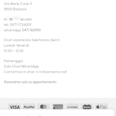
Via Marie Curie 11
39100 Bolzano
in
**
@
******
ac.com
tel. 0471 1726009
whatsapp:
0471 1550913
Orari assistenza telefonica clienti:
Lunedì-Venerdì
10.00 – 12.30
Pomeriggio:
Solo Chat/WhatsApp
Contattaci in chat, ti richiamiamo noi!
Riceviamo solo su appuntamento.
Visa
PayPal
MasterCard
American
Postepay
Maestro
Appl
Express
Pay
Google
MasterCard
Klarna
Findomestic
Scalapay
seQur