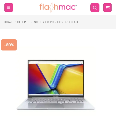
Salta
ai
contenuti
HOME
/
OFFERTE
/
NOTEBOOK PC RICONDIZIONATI
-50%