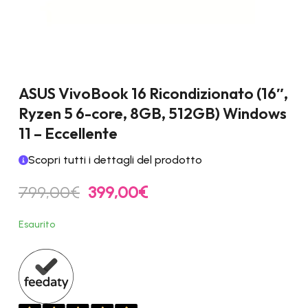
ASUS VivoBook 16 Ricondizionato (16″,
Ryzen 5 6-core, 8GB, 512GB) Windows
11 – Eccellente
Scopri tutti i dettagli del prodotto
Il
Il
799,00
€
399,00
€
prezzo
prezzo
originale
attuale
Esaurito
era:
è:
799,00€.
399,00€.