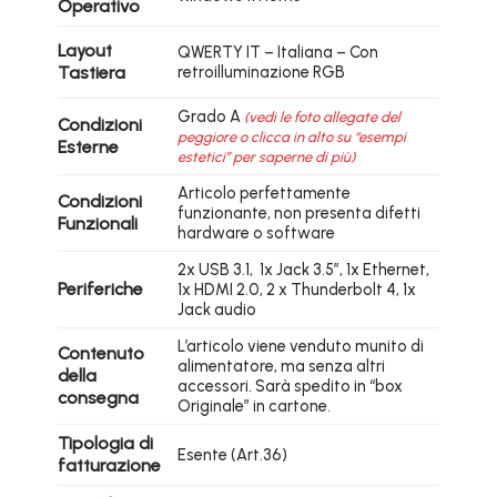
Operativo
Layout
QWERTY IT – Italiana – Con
Tastiera
retroilluminazione RGB
Grado A
(vedi le foto allegate del
Condizioni
peggiore o clicca in alto su “esempi
Esterne
estetici” per saperne di più)
Articolo perfettamente
Condizioni
funzionante, non presenta difetti
Funzionali
hardware o software
2x USB 3.1, 1x Jack 3.5″, 1x Ethernet,
Periferiche
1x HDMI 2.0, 2 x Thunderbolt 4, 1x
Jack audio
L’articolo viene venduto munito di
Contenuto
alimentatore, ma senza altri
della
accessori. Sarà spedito in “box
consegna
Originale” in cartone.
Tipologia di
Esente (Art.36)
fatturazione