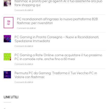
flashmac è pronto per gli agenti AI: il tuo assistente ora può
fare shopping qui
su
Commenti disabilitati
flashmac
è
PC ricondizionati all’ingrosso: la nuova piattaforma B2B
pronto
06
flashmac per rivenditori
Apr
per
su
Commenti disabilitati
gli
PC
agenti
ricondizionati
AI:
PC Gaming in Pronta Consegna – Nuovi e Ricondizionati,
all’ingrosso:
il
Spedizione Immediata
la
tuo
su
Commenti disabilitati
nuova
assistente
PC
piattaforma
ora
Gaming
B2B
può
PC Gaming a Rate Online: come acquistare il tuo prossimo
in
flashmac
fare
PC in comode rate, anche fino a 60 mesi
Pronta
per
shopping
su
Commenti disabilitati
Consegna
rivenditori
qui
PC
–
Gaming
Nuovi
Permuta PC da Gaming: Trasforma il Tuo Vecchio PC in
a
e
Valore con flashmac
Rate
Ricondizionati,
su
Commenti disabilitati
Online:
Spedizione
Permuta
come
Immediata
PC
acquistare
da
il
LINK UTILI
Gaming:
tuo
Trasforma
prossimo
il
PC
Tuo
in