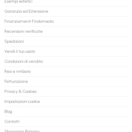
Esempi estetici
Vecchio
comode
PC
rate,
Garanzia ed Estensione
in
anche
Valore
fino
con
Finanziamenti Findomestic
a
flashmac
60
mesi
Recensioni verificate
Spedizioni
Vendi il tuo usato
Condizioni di vendita
Resi e rimborsi
Fatturazione
Privacy & Cookies
Impostazioni cookie
Blog
Contatti
Showroom Bolzano