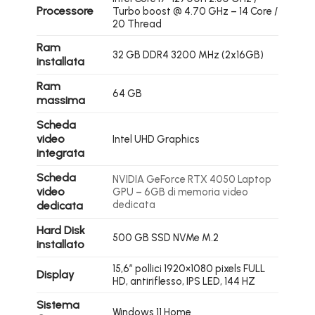
Processore
Turbo boost @ 4.70 GHz – 14 Core /
20 Thread
Ram
32 GB DDR4 3200 MHz (2x16GB)
installata
Ram
64 GB
massima
Scheda
video
Intel UHD Graphics
integrata
Scheda
NVIDIA GeForce RTX 4050 Laptop
video
GPU – 6GB di memoria video
dedicata
dedicata
Hard Disk
500 GB SSD NVMe M.2
installato
15,6″ pollici 1920×1080 pixels FULL
Display
HD, antiriflesso, IPS LED, 144 HZ
Sistema
Windows 11 Home