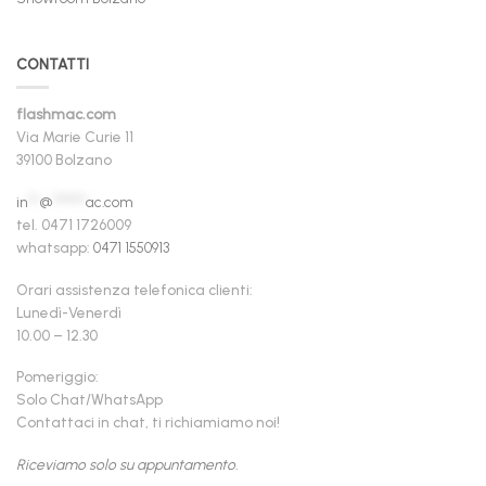
CONTATTI
flashmac.com
Via Marie Curie 11
39100 Bolzano
in
**
@
******
ac.com
tel. 0471 1726009
whatsapp:
0471 1550913
Orari assistenza telefonica clienti:
Lunedì-Venerdì
10.00 – 12.30
Pomeriggio:
Solo Chat/WhatsApp
Contattaci in chat, ti richiamiamo noi!
Riceviamo solo su appuntamento.