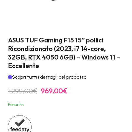
ASUS TUF Gaming F15 15″ pollici
Ricondizionato (2023, i7 14-core,
32GB, RTX 4050 6GB) – Windows 11 –
Eccellente
Scopri tutti i dettagli del prodotto
Il
Il
1.299,00
€
969,00
€
prezzo
prezzo
originale
attuale
Esaurito
era:
è:
1.299,00€.
969,00€.