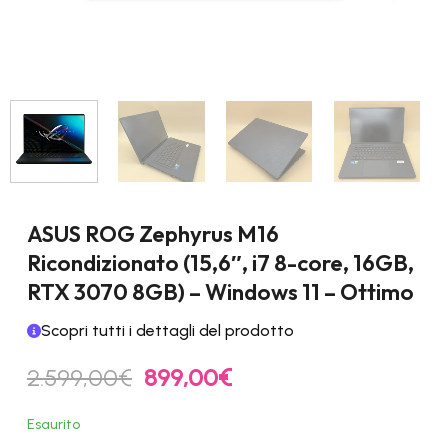
ASUS ROG Zephyrus M16
Ricondizionato (15,6″, i7 8-core, 16GB,
RTX 3070 8GB) – Windows 11 – Ottimo
Scopri tutti i dettagli del prodotto
Il
Il
2.599,00
€
899,00
€
prezzo
prezzo
originale
attuale
Esaurito
era:
è: