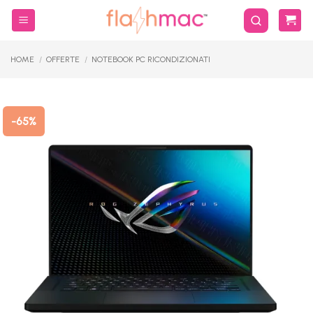
Salta
ai
contenuti
HOME
/
OFFERTE
/
NOTEBOOK PC RICONDIZIONATI
-65%