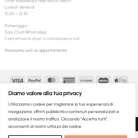
Orari assistenza telefonica clienti:
Lunedì-Venerdì
10.00 – 12.30
Pomeriggio:
Solo Chat/WhatsApp
Contattaci in chat, ti richiamiamo noi!
Riceviamo solo su appuntamento.
Visa
PayPal
MasterCard
American
Postepay
Maestro
Appl
Express
Pay
Google
MasterCard
Klarna
Findomestic
Scalapay
seQur
Diamo valore alla tua privacy
Pay
2
Copyright 2026 ©
flashmac®
- MONOFASE SRL - P.IVA:
Utilizziamo i cookie per migliorare la tua esperienza di
02982260214 | produced by
monofase
navigazione, offrirti pubblicità o contenuti personalizzati e
analizzare il nostro traffico. Cliccando “Accetta tutti”,
Recedere dal contratto qui
acconsenti al nostro utilizzo dei cookie.