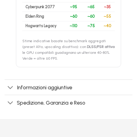
Cyberpunk 2077
~95
~65
~35
Elden Ring
~60
~60
~55
Hogwarts Legacy
~110
~75
~40
Stime indicative basate su benchmark aggregati
(preset Alto, upscaling disattivo): con
DLSS/FSR attivo
le GPU compatibili guadagnano un ulteriore 40-80%.
Verde = oltre 60 FPS.
Informazioni aggiuntive
Spedizione, Garanzia e Reso