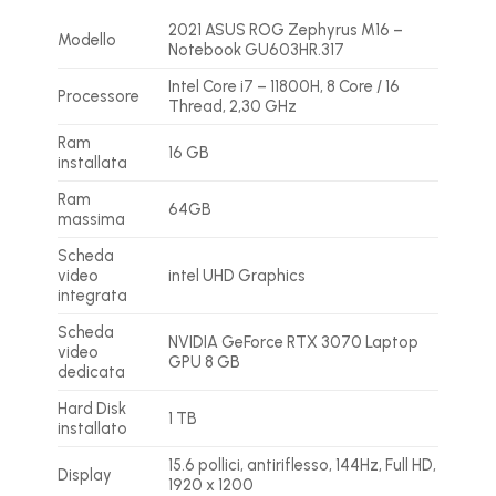
2021 ASUS ROG Zephyrus M16 –
Modello
Notebook GU603HR.317
Intel Core i7 – 11800H, 8 Core / 16
Processore
Thread, 2,30 GHz
Ram
16 GB
installata
Ram
64GB
massima
Scheda
video
intel UHD Graphics
integrata
Scheda
NVIDIA GeForce RTX 3070 Laptop
video
GPU 8 GB
dedicata
Hard Disk
1 TB
installato
15.6 pollici, antiriflesso, 144Hz, Full HD,
Display
1920 x 1200