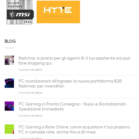
BLOG
flashmac è pronto per gli agenti AI: il tuo assistente ora può
fare shopping qui
su
Commenti disabilitati
flashmac
è
PC ricondizionati all’ingrosso: la nuova piattaforma B2B
pronto
flashmac per rivenditori
per
su
Commenti disabilitati
gli
PC
agenti
ricondizionati
AI:
PC Gaming in Pronta Consegna – Nuovi e Ricondizionati,
all’ingrosso:
il
Spedizione Immediata
la
tuo
su
Commenti disabilitati
nuova
assistente
PC
piattaforma
ora
Gaming
B2B
può
PC Gaming a Rate Online: come acquistare il tuo prossimo
in
flashmac
fare
PC in comode rate, anche fino a 60 mesi
Pronta
per
shopping
su
Commenti disabilitati
Consegna
rivenditori