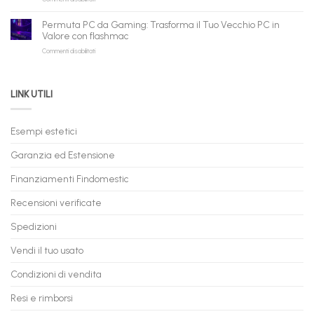
qui
PC
–
Gaming
Nuovi
Permuta PC da Gaming: Trasforma il Tuo Vecchio PC in
a
e
Valore con flashmac
Rate
Ricondizionati,
su
Commenti disabilitati
Online:
Spedizione
Permuta
come
Immediata
PC
acquistare
da
il
LINK UTILI
Gaming:
tuo
Trasforma
prossimo
il
PC
Tuo
in
Esempi estetici
Vecchio
comode
PC
rate,
Garanzia ed Estensione
in
anche
Valore
fino
con
Finanziamenti Findomestic
a
flashmac
60
mesi
Recensioni verificate
Spedizioni
Vendi il tuo usato
Condizioni di vendita
Resi e rimborsi