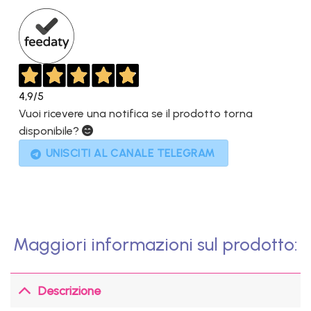
2.599,00€.
899,00€.
4,9
/5
Vuoi ricevere una notifica se il prodotto torna
disponibile?
UNISCITI AL CANALE TELEGRAM
Maggiori informazioni sul prodotto:
Descrizione