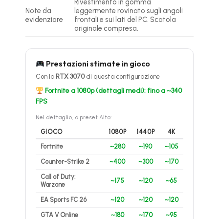
Rivestimento in gomma
Note da
leggermente rovinato sugli angoli
evidenziare
frontali e sui lati del PC. Scatola
originale compresa.
Prestazioni stimate in gioco
Con la
RTX 3070
di questa configurazione
Fortnite a 1080p (dettagli medi): fino a ~340
FPS
Nel dettaglio, a preset Alto:
GIOCO
1080P
1440P
4K
Fortnite
~280
~190
~105
Counter-Strike 2
~400
~300
~170
Call of Duty:
~175
~120
~65
Warzone
EA Sports FC 26
~120
~120
~120
GTA V Online
~180
~170
~95