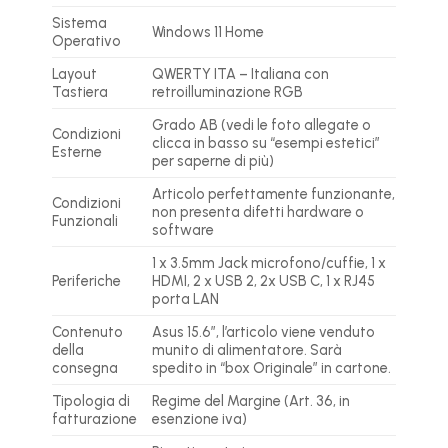
Sistema
Windows 11 Home
Operativo
Layout
QWERTY ITA – Italiana con
Tastiera
retroilluminazione RGB
Grado AB (vedi le foto allegate o
Condizioni
clicca in basso su “esempi estetici”
Esterne
per saperne di più)
Articolo perfettamente funzionante,
Condizioni
non presenta difetti hardware o
Funzionali
software
1 x 3.5mm Jack microfono/cuffie, 1 x
Periferiche
HDMI, 2 x USB 2, 2x USB C, 1 x RJ45
porta LAN
Contenuto
Asus 15.6″, l’articolo viene venduto
della
munito di alimentatore. Sarà
consegna
spedito in “box Originale” in cartone.
Tipologia di
Regime del Margine (Art. 36, in
fatturazione
esenzione iva)