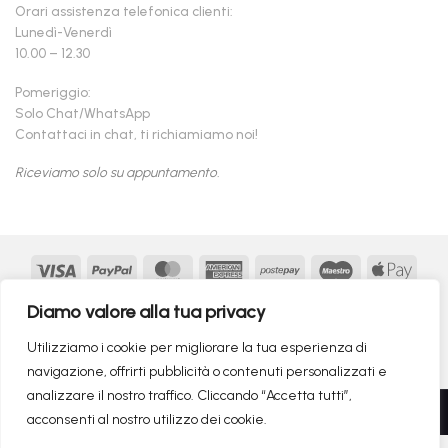
Orari assistenza telefonica clienti:
Lunedì-Venerdì
10.00 – 12.30
Pomeriggio:
Solo Chat/WhatsApp
Contattaci in chat, ti richiamiamo noi!
Riceviamo solo su appuntamento.
Visa
PayPal
MasterCard
American
Postepay
Maestro
Appl
Express
Pay
Google
MasterCard
Klarna
Findomestic
Scalapay
seQur
Diamo valore alla tua privacy
Pay
2
Copyright 2026 ©
flashmac®
- MONOFASE SRL - P.IVA:
Utilizziamo i cookie per migliorare la tua esperienza di
02982260214 | produced by
monofase
navigazione, offrirti pubblicità o contenuti personalizzati e
analizzare il nostro traffico. Cliccando “Accetta tutti”,
Recedere dal contratto qui
acconsenti al nostro utilizzo dei cookie.