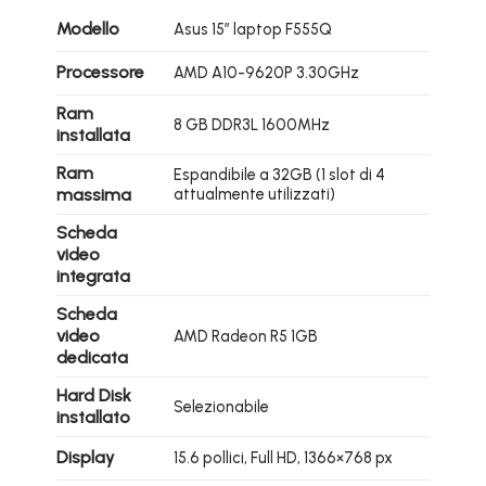
Modello
Asus 15″ laptop F555Q
Processore
AMD A10-9620P 3.30GHz
Ram
8 GB DDR3L 1600MHz
installata
Ram
Espandibile a 32GB (1 slot di 4
massima
attualmente utilizzati)
Scheda
video
integrata
Scheda
video
AMD Radeon R5 1GB
dedicata
Hard Disk
Selezionabile
installato
Display
15.6 pollici, Full HD, 1366×768 px