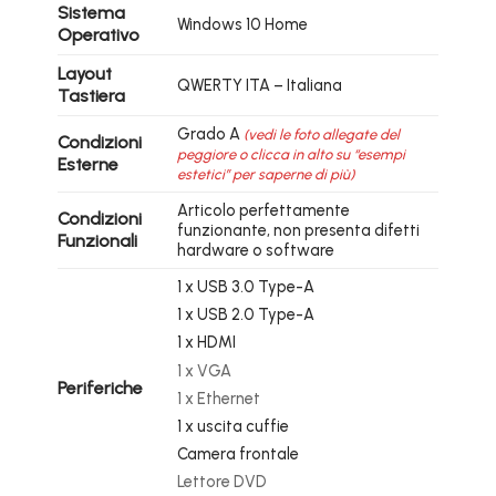
Sistema
Windows 10 Home
Operativo
Layout
QWERTY ITA – Italiana
Tastiera
Grado A
(vedi le foto allegate del
Condizioni
peggiore o clicca in alto su “esempi
Esterne
estetici” per saperne di più)
Articolo perfettamente
Condizioni
funzionante, non presenta difetti
Funzionali
hardware o software
1 x USB 3.0 Type-A
1 x USB 2.0 Type-A
1 x HDMI
1 x VGA
Periferiche
1 x Ethernet
1 x uscita cuffie
Camera frontale
Lettore DVD