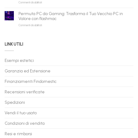
su
Commenti disabilitati
Consegna
rivenditori
qui
PC
–
Gaming
Nuovi
Permuta PC da Gaming: Trasforma il Tuo Vecchio PC in
a
e
Valore con flashmac
Rate
Ricondizionati,
su
Commenti disabilitati
Online:
Spedizione
Permuta
come
Immediata
PC
acquistare
da
il
LINK UTILI
Gaming:
tuo
Trasforma
prossimo
il
PC
Tuo
in
Esempi estetici
Vecchio
comode
PC
rate,
Garanzia ed Estensione
in
anche
Valore
fino
con
Finanziamenti Findomestic
a
flashmac
60
mesi
Recensioni verificate
Spedizioni
Vendi il tuo usato
Condizioni di vendita
Resi e rimborsi