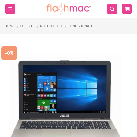
Salta
ai
contenuti
HOME
/
OFFERTE
/
NOTEBOOK PC RICONDIZIONATI
-0%