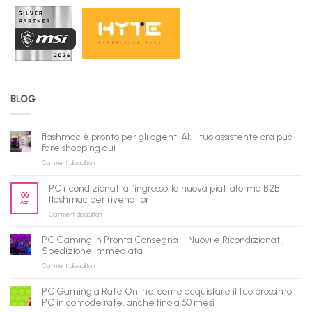
BLOG
flashmac è pronto per gli agenti AI: il tuo assistente ora può
fare shopping qui
su
Commenti disabilitati
flashmac
è
PC ricondizionati all’ingrosso: la nuova piattaforma B2B
pronto
06
flashmac per rivenditori
Apr
per
su
Commenti disabilitati
gli
PC
agenti
ricondizionati
AI:
PC Gaming in Pronta Consegna – Nuovi e Ricondizionati,
all’ingrosso:
il
Spedizione Immediata
la
tuo
su
Commenti disabilitati
nuova
assistente
PC
piattaforma
ora
Gaming
B2B
può
PC Gaming a Rate Online: come acquistare il tuo prossimo
in
flashmac
fare
PC in comode rate, anche fino a 60 mesi
Pronta
per
shopping